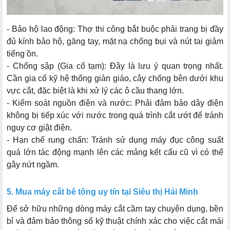
- Bảo hộ lao động: Thợ thi công bắt buộc phải trang bị đầy
đủ kính bảo hộ, găng tay, mặt nạ chống bụi và nút tai giảm
tiếng ồn.
- Chống sập (Gia cố tạm): Đây là lưu ý quan trọng nhất.
Cần gia cố kỹ hệ thống giàn giáo, cây chống bên dưới khu
vực cắt, đặc biệt là khi xử lý các ô cầu thang lớn.
- Kiểm soát nguồn điện và nước: Phải đảm bảo dây điện
không bị tiếp xúc với nước trong quá trình cắt ướt để tránh
nguy cơ giật điện.
- Hạn chế rung chấn: Tránh sử dụng máy đục công suất
quá lớn tác động mạnh lên các mảng kết cấu cũ vì có thể
gây nứt ngầm.
5. Mua máy cắt bê tông uy tín tại Siêu thị Hải Minh
Để sở hữu những dòng máy cắt cầm tay chuyên dụng, bền
bỉ và đảm bảo thông số kỹ thuật chính xác cho việc cắt mái