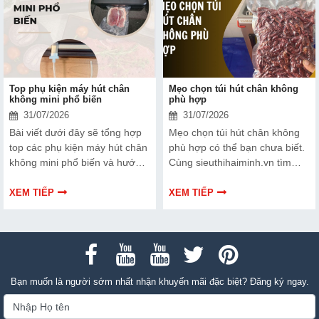
Top phụ kiện máy hút chân
Mẹo chọn túi hút chân không
không mini phổ biến
phù hợp
31/07/2026
31/07/2026
Bài viết dưới đây sẽ tổng hợp
Mẹo chọn túi hút chân không
top các phụ kiện máy hút chân
phù hợp có thể bạn chưa biết.
không mini phổ biến và hướng
Cùng sieuthihaiminh.vn tìm
dẫn bạn cách bảo trì, thay thế
hiểu chi tiết cách lựa chọn qua
chuẩn kỹ thuật ngay tại nhà.
thông tin bài viết dưới đây nhé!
XEM TIẾP
XEM TIẾP
Bạn muốn là người sớm nhất nhận khuyến mãi đặc biệt? Đăng ký ngay.