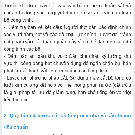
Trước khi đưa máy cắt vào vận hành, bước khảo sát và
chuẩn bị đóng vai trò quyết định đến sự an toàn của toàn
Bước 1: Đánh dấu và cắt nháp (Lấy dấu)
bộ công trình.
Bước 2: Triển khai kỹ thuật cắt ướt
- Kiểm tra bản vẽ kết cấu: Người thợ cần xác định chính
xác vị trí dầm, cột và các đà chịu lực chính. Tuyệt đối tránh
Bước 3: Kỹ thuật chia nhỏ mảng cắt
cắt phạm vào các thành phần này vì có thể dẫn đến sụp đổ
công trình cục bộ.
Bước 4: Phá dỡ và gia cố thẩm mỹ
- Đảm bảo an toàn khu vực: Cần che chắn kỹ lưỡng khu
vực thi công bằng bạt chuyên dụng để ngăn chặn bụi bẩn
phát tán và tránh vật liệu rơi xuống các tầng dưới.
3.1. Máy cắt bê tông cầm tay
- Lựa chọn phương pháp cắt: Sử dụng máy cắt bê tông có
lưỡi kim cương kết hợp với hệ thống phun nước (cắt ướt)
3.2. Máy cắt dây kim cương (Cho các khối lớn)
là giải pháp tối ưu để giảm rung, hạn chế tiếng ồn và triệt
tiêu bụi mịn.
2. Quy trình 4 bước cắt bê tông mái nhà và cầu thang
tiêu chuẩn