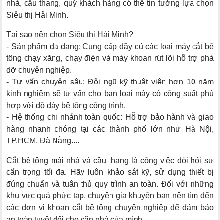
nhà, cầu thang, quý khách hàng có thể tin tưởng lựa chọn
Siêu thị Hải Minh.
Tại sao nên chọn Siêu thị Hải Minh?
- Sản phẩm đa dạng: Cung cấp đầy đủ các loại máy cắt bê
tông chạy xăng, chạy điện và máy khoan rút lõi hỗ trợ phá
dỡ chuyên nghiệp.
- Tư vấn chuyên sâu: Đội ngũ kỹ thuật viên hơn 10 năm
kinh nghiệm sẽ tư vấn cho bạn loại máy có công suất phù
hợp với độ dày bê tông công trình.
- Hệ thống chi nhánh toàn quốc: Hỗ trợ bảo hành và giao
hàng nhanh chóng tại các thành phố lớn như Hà Nội,
TP.HCM, Đà Nẵng....
Cắt bê tông mái nhà và cầu thang là công việc đòi hỏi sự
cẩn trọng tối đa. Hãy luôn khảo sát kỹ, sử dụng thiết bị
đúng chuẩn và tuân thủ quy trình an toàn. Đối với những
khu vực quá phức tạp, chuyên gia khuyên bạn nên tìm đến
các đơn vị khoan cắt bê tông chuyên nghiệp để đảm bảo
an toàn tuyệt đối cho căn nhà của mình.