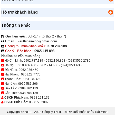
Hỗ trợ khách hàng
Thông tin khác
Giờ làm việc:
08h-17h (từ thứ 2 - thứ 7)
Email:
Sieuthihaiminh@gmail.com
Phòng thu mua-Nhập khẩu:
0938 204 988
Góp ý - Bảo hành :
0965 415 898
Hotline tư vấn mua hàng:
Hồ Chí Minh:
0902.787.139
-
0932.196.898
-
(028)3510.2786
Hà Nội:
0918.486.458
-
0962.714.680
-
(024)3221.6365
Đà Nẵng:
0962.986.450
Hải Phòng:
0868.22.7775
Thanh Hóa:
0963.040.460
Nghệ An:
0969.581.266
Đắk Lắk:
0984.762.139
Cần Thơ:
0938 704 139
CSKH Phía Nam:
0898 121 139
CSKH Phía Bắc:
0868 50 2002
Copyright © 2013 - 2022 Công ty TNHH TMDV xuất nhập khẩu Hải Minh.