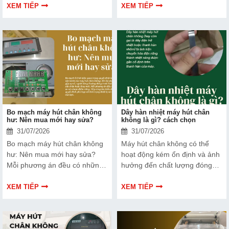
sản phẩm và nâng cao vị thế
XEM TIẾP
XEM TIẾP
thương hiệu trên thị trường.
Tìm hiểu ngay về ưu nhược
điểm của thiết bị này để có
thêm thông tin và giúp bạn đưa
ra lựa chọn phù hợp, hiệu quả
hơn nhé!
Bo mạch máy hút chân không
Dây hàn nhiệt máy hút chân
hư: Nên mua mới hay sửa?
không là gì? cách chọn
31/07/2026
31/07/2026
Bo mạch máy hút chân không
Máy hút chân không có thể
hư: Nên mua mới hay sửa?
hoạt động kém ổn định và ảnh
Mỗi phương án đều có những
hưởng đến chất lượng đóng
ưu và nhược điểm riêng. Hãy
gói nếu dây hàn nhiệt gặp lỗi.
cùng tìm hiểu để đưa ra quyết
Bài viết dưới đây sẽ giúp bạn
XEM TIẾP
XEM TIẾP
định phù hợp với tình trạng
hiểu rõ hơn về dây hàn nhiệt
thiết bị và ngân sách của bạn.
và cách lựa chọn phù hợp.