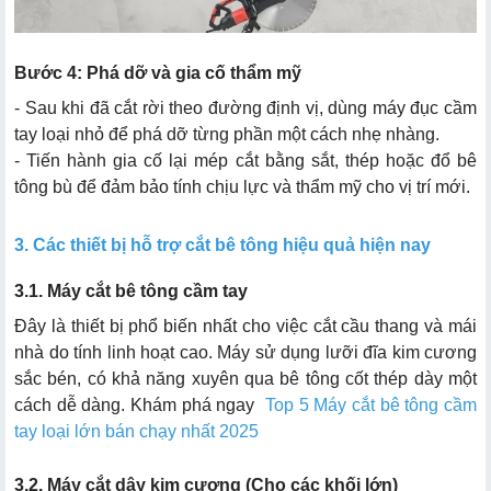
Bước 4: Phá dỡ và gia cố thẩm mỹ
- Sau khi đã cắt rời theo đường định vị, dùng máy đục cầm
tay loại nhỏ để phá dỡ từng phần một cách nhẹ nhàng.
- Tiến hành gia cố lại mép cắt bằng sắt, thép hoặc đổ bê
tông bù để đảm bảo tính chịu lực và thẩm mỹ cho vị trí mới.
3. Các thiết bị hỗ trợ cắt bê tông hiệu quả hiện nay
3.1. Máy cắt bê tông cầm tay
Đây là thiết bị phổ biến nhất cho việc cắt cầu thang và mái
nhà do tính linh hoạt cao. Máy sử dụng lưỡi đĩa kim cương
sắc bén, có khả năng xuyên qua bê tông cốt thép dày một
cách dễ dàng. Khám phá ngay
Top 5 Máy cắt bê tông cầm
tay loại lớn bán chạy nhất 2025
3.2. Máy cắt dây kim cương (Cho các khối lớn)