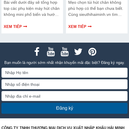
Bài viết dưới đây sẽ tổng hợp
Mẹo chọn túi hút chân không
top các phụ kiện máy hút chân
phù hợp có thể bạn chưa biết.
không mini phổ biến và hướng
Cùng sieuthihaiminh.vn tìm
dẫn bạn cách bảo trì, thay thế
hiểu chi tiết cách lựa chọn qua
chuẩn kỹ thuật ngay tại nhà.
thông tin bài viết dưới đây nhé!
XEM TIẾP
XEM TIẾP
Bạn muốn là người sớm nhất nhận khuyến mãi đặc biệt? Đăng ký ngay.
Đăng ký
CÔNG TY TNHH THƯƠNG MẠI DỊCH VỤ XUẤT NHẬP KHẨU HẢI MINH