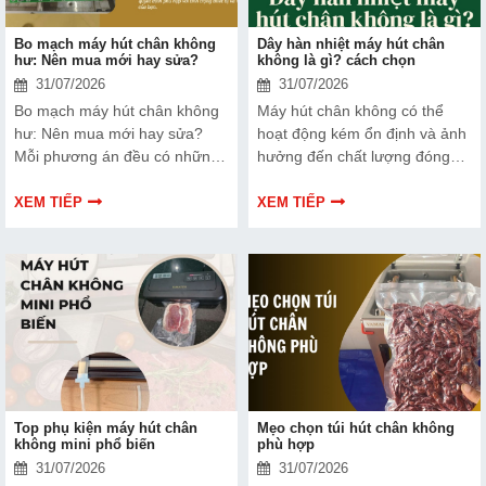
Bo mạch máy hút chân không
Dây hàn nhiệt máy hút chân
hư: Nên mua mới hay sửa?
không là gì? cách chọn
31/07/2026
31/07/2026
Bo mạch máy hút chân không
Máy hút chân không có thể
hư: Nên mua mới hay sửa?
hoạt động kém ổn định và ảnh
Mỗi phương án đều có những
hưởng đến chất lượng đóng
ưu và nhược điểm riêng. Hãy
gói nếu dây hàn nhiệt gặp lỗi.
cùng tìm hiểu để đưa ra quyết
Bài viết dưới đây sẽ giúp bạn
XEM TIẾP
XEM TIẾP
định phù hợp với tình trạng
hiểu rõ hơn về dây hàn nhiệt
thiết bị và ngân sách của bạn.
và cách lựa chọn phù hợp.
Top phụ kiện máy hút chân
Mẹo chọn túi hút chân không
không mini phổ biến
phù hợp
31/07/2026
31/07/2026