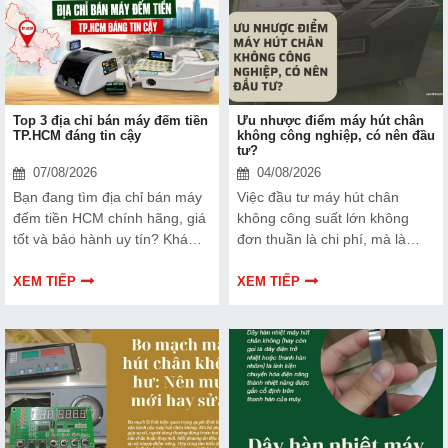
Top 3 địa chỉ bán máy đếm tiền
Ưu nhược điểm máy hút chân
TP.HCM đáng tin cậy
không công nghiệp, có nên đầu
tư?
07/08/2026
04/08/2026
Bạn đang tìm địa chỉ bán máy
Việc đầu tư máy hút chân
đếm tiền HCM chính hãng, giá
không công suất lớn không
tốt và bảo hành uy tín? Khám
đơn thuần là chi phí, mà là
phá ngay Top 3 đơn vị được
cách bạn bảo vệ chất lượng
nhiều doanh nghiệp, cửa hàng
sản phẩm và nâng cao vị thế
XEM TIẾP
XEM TIẾP
và ngân hàng tin tưởng lựa
thương hiệu trên thị trường.
chọn.
Tìm hiểu ngay về ưu nhược
điểm của thiết bị này để có
thêm thông tin và giúp bạn đưa
ra lựa chọn phù hợp, hiệu quả
hơn nhé!