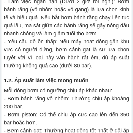
- Làm việc ngắn hạn (Dưới 2 giờ rồi nghỉ): Bơm
bánh răng (vỏ nhôm hoặc vỏ gang) là lựa chọn kinh
tế và hiệu quả. Nếu bắt bơm bánh răng chạy liên tục
quá lâu, ma sát giữa các bánh răng sẽ gây nóng dầu
nhanh chóng và làm giảm tuổi thọ bơm.
- Yêu cầu độ ồn thấp: Nếu máy hoạt động gần khu
vực có người đứng, bơm cánh gạt là sự lựa chọn
tuyệt vời vì loại này vận hành rất êm, dù áp suất
thường không quá cao (dưới 80 bar).
1.2. Áp suất làm việc mong muốn
Mỗi dòng bơm có ngưỡng chịu áp khác nhau:
- Bơm bánh răng vỏ nhôm: Thường chịu áp khoảng
200 bar.
- Bơm piston: Có thể chịu áp cực cao lên đến 350
bar hoặc hơn.
- Bơm cánh gạt: Thường hoạt động tốt nhất ở dải áp