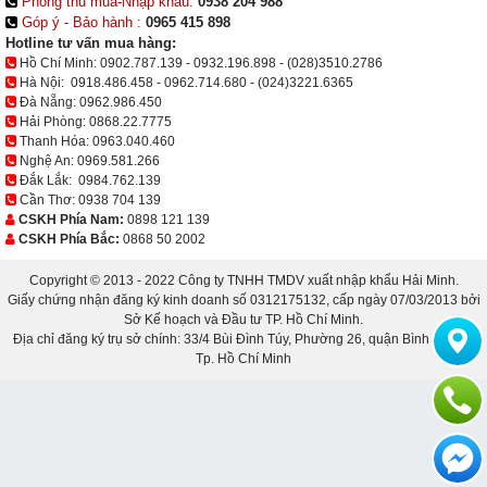
Phòng thu mua-Nhập khẩu:
0938 204 988
Góp ý - Bảo hành :
0965 415 898
Hotline tư vấn mua hàng:
Hồ Chí Minh:
0902.787.139
-
0932.196.898
-
(028)3510.2786
Hà Nội:
0918.486.458
-
0962.714.680
-
(024)3221.6365
Đà Nẵng:
0962.986.450
Hải Phòng:
0868.22.7775
Thanh Hóa:
0963.040.460
Nghệ An:
0969.581.266
Đắk Lắk:
0984.762.139
Cần Thơ:
0938 704 139
CSKH Phía Nam:
0898 121 139
CSKH Phía Bắc:
0868 50 2002
Copyright © 2013 - 2022 Công ty TNHH TMDV xuất nhập khẩu Hải Minh.
Giấy chứng nhận đăng ký kinh doanh số 0312175132, cấp ngày 07/03/2013 bởi
Sở Kế hoạch và Đầu tư TP. Hồ Chí Minh.
Địa chỉ đăng ký trụ sở chính: 33/4 Bùi Đình Túy, Phường 26, quận Bình Thạnh,
Tp. Hồ Chí Minh