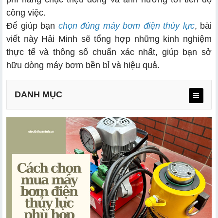
công việc.
Để giúp bạn
chọn đúng máy bơm điện thủy lực
, bài
viết này Hải Minh sẽ tổng hợp những kinh nghiệm
thực tế và thông số chuẩn xác nhất, giúp bạn sở
hữu dòng máy bơm bền bỉ và hiệu quả.
DANH MỤC
1.1. Thời gian làm việc liên tục hay ngắn hạn
1.2. Áp suất làm việc mong muốn
2.1. Lưu lượng bơm
2.2. Áp suất - Hiểu rõ 3 mức áp suất