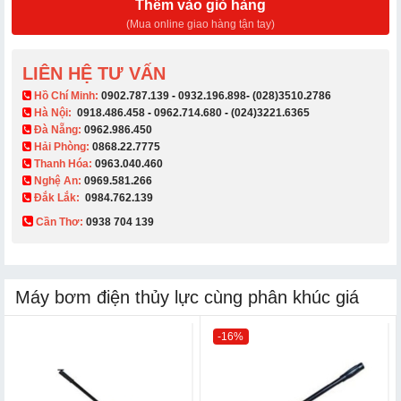
Thêm vào giỏ hàng
(Mua online giao hàng tận tay)
LIÊN HỆ TƯ VẤN
​ Hồ Chí Minh:
0902.787.139
-
0932.196.898
-
(028)3510.2786
Hà Nội:
0918.486.458
-
0962.714.680
-
(024)3221.6365
Đà Nẵng:
0962.986.450
Hải Phòng:
0868.22.7775
Thanh Hóa:
0963.040.460
Nghệ An:
0969.581.266
Đắk Lắk:
0984.762.139
Cần Thơ:
0938 704 139​
Máy bơm điện thủy lực cùng phân khúc giá
-16%