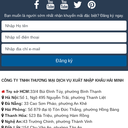
Bạn muốn là người sớm nhất nhận khuyến mãi đặc biệt? Đăng ký ngay.
Đăng ký
CÔNG TY TNHH THƯƠNG MẠI DỊCH VỤ XUẤT NHẬP KHẨU HẢI MINH
Trụ sở HCM:
33/4 Bùi Đình Túy, phường Bình Thạnh
Hà Nội:
Số 1, Ngõ 495 Nguyễn Trãi, phường Thanh Liệt
Đà Nẵng:
33 Cao Sơn Pháo, phường An Khê
Hải Phòng:
Số 879 đại lộ Tôn Đức Thắng, phường Hồng Bàng
Thanh Hóa:
523 Bà Triệu, phường Hàm Rồng
Nghệ An:
43 Trường Chinh, phường Thành Vinh
Đắk Lắk:
154 Chu Văn An, phường Tân An