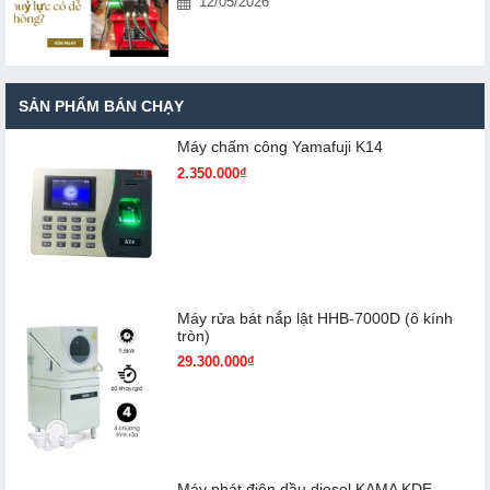
12/05/2026
SẢN PHẨM BÁN CHẠY
Máy chấm cô​ng Yamafuji K14
2.350.000₫
Máy rửa bát nắp lật HHB-7000D (ô kính
tròn)
29.300.000₫
Máy phát điện dầu diesel KAMA KDE-