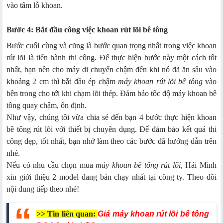
vào tâm lỗ khoan.
Bước 4: Bắt đầu công việc khoan rút lõi bê tông
Bước cuối cùng và cũng là bước quan trọng nhất trong việc khoan
rút lõi là tiến hành thi công. Để thực hiện bước này một cách tốt
nhất, bạn nên cho máy di chuyển chậm đến khi nó đã ăn sâu vào
khoảng 2 cm thì bắt đầu ép chậm
máy khoan rút lõi bê tông
vào
bên trong cho tới khi chạm lõi thép. Đảm bảo tốc độ máy khoan bê
tông quay chậm, ổn định.
Như vậy, chúng tôi vừa chia sẻ đến bạn 4 bước thực hiện khoan
bê tông rút lõi với thiết bị chuyên dụng. Để đảm bảo kết quả thi
công đẹp, tốt nhất, bạn nhớ làm theo các bước đã hướng dẫn trên
nhé.
Nếu có nhu cầu chọn mua
máy khoan bê tông rút lõi
, Hải Minh
xin giới thiệu 2 model đang bán chạy nhất tại công ty. Theo dõi
nội dung tiếp theo nhé!
>> Tin liên quan:
Giá máy khoan rút lõi bê tông