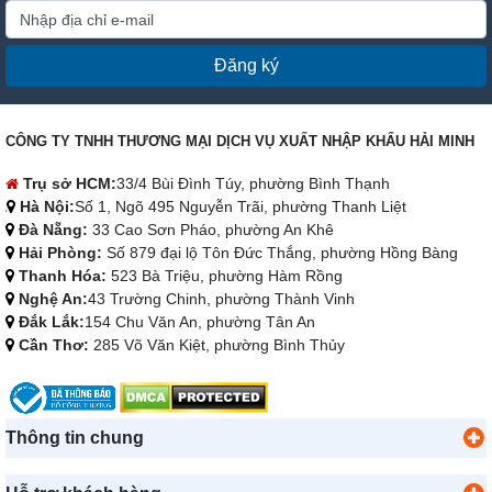
Đăng ký
CÔNG TY TNHH THƯƠNG MẠI DỊCH VỤ XUẤT NHẬP KHẨU HẢI MINH
Trụ sở HCM:
33/4 Bùi Đình Túy, phường Bình Thạnh
Hà Nội:
Số 1, Ngõ 495 Nguyễn Trãi, phường Thanh Liệt
Đà Nẵng:
33 Cao Sơn Pháo, phường An Khê
Hải Phòng:
Số 879 đại lộ Tôn Đức Thắng, phường Hồng Bàng
Thanh Hóa:
523 Bà Triệu, phường Hàm Rồng
Nghệ An:
43 Trường Chinh, phường Thành Vinh
Đắk Lắk:
154 Chu Văn An, phường Tân An
Cần Thơ:
285 Võ Văn Kiệt, phường Bình Thủy
Thông tin chung