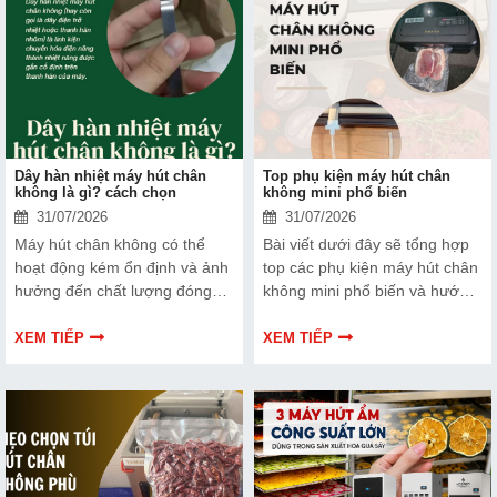
điểm của thiết bị này để có
thêm thông tin và giúp bạn đưa
ra lựa chọn phù hợp, hiệu quả
hơn nhé!
Dây hàn nhiệt máy hút chân
Top phụ kiện máy hút chân
không là gì? cách chọn
không mini phổ biến
31/07/2026
31/07/2026
Máy hút chân không có thể
Bài viết dưới đây sẽ tổng hợp
hoạt động kém ổn định và ảnh
top các phụ kiện máy hút chân
hưởng đến chất lượng đóng
không mini phổ biến và hướng
gói nếu dây hàn nhiệt gặp lỗi.
dẫn bạn cách bảo trì, thay thế
Bài viết dưới đây sẽ giúp bạn
chuẩn kỹ thuật ngay tại nhà.
XEM TIẾP
XEM TIẾP
hiểu rõ hơn về dây hàn nhiệt
và cách lựa chọn phù hợp.