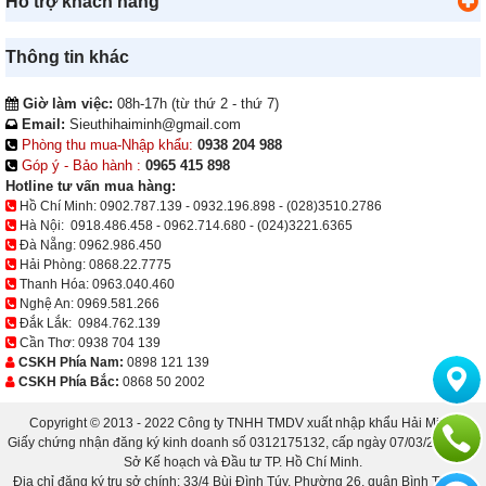
Hỗ trợ khách hàng
Thông tin khác
Giờ làm việc:
08h-17h (từ thứ 2 - thứ 7)
Email:
Sieuthihaiminh@gmail.com
Phòng thu mua-Nhập khẩu:
0938 204 988
Góp ý - Bảo hành :
0965 415 898
Hotline tư vấn mua hàng:
Hồ Chí Minh:
0902.787.139
-
0932.196.898
-
(028)3510.2786
Hà Nội:
0918.486.458
-
0962.714.680
-
(024)3221.6365
Đà Nẵng:
0962.986.450
Hải Phòng:
0868.22.7775
Thanh Hóa:
0963.040.460
Nghệ An:
0969.581.266
Đắk Lắk:
0984.762.139
Cần Thơ:
0938 704 139
CSKH Phía Nam:
0898 121 139
CSKH Phía Bắc:
0868 50 2002
Copyright © 2013 - 2022 Công ty TNHH TMDV xuất nhập khẩu Hải Minh.
Giấy chứng nhận đăng ký kinh doanh số 0312175132, cấp ngày 07/03/2013 bởi
Sở Kế hoạch và Đầu tư TP. Hồ Chí Minh.
Địa chỉ đăng ký trụ sở chính: 33/4 Bùi Đình Túy, Phường 26, quận Bình Thạnh,