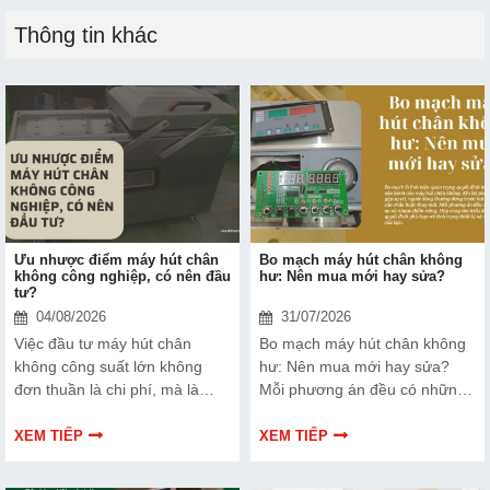
Thông tin khác
Ưu nhược điểm máy hút chân
Bo mạch máy hút chân không
không công nghiệp, có nên đầu
hư: Nên mua mới hay sửa?
tư?
04/08/2026
31/07/2026
Việc đầu tư máy hút chân
Bo mạch máy hút chân không
không công suất lớn không
hư: Nên mua mới hay sửa?
đơn thuần là chi phí, mà là
Mỗi phương án đều có những
cách bạn bảo vệ chất lượng
ưu và nhược điểm riêng. Hãy
sản phẩm và nâng cao vị thế
cùng tìm hiểu để đưa ra quyết
XEM TIẾP
XEM TIẾP
thương hiệu trên thị trường.
định phù hợp với tình trạng
Tìm hiểu ngay về ưu nhược
thiết bị và ngân sách của bạn.