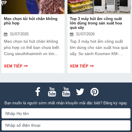
Mẹo chọn túi hút chân không
Top 3 máy hút ẩm công suất
phù hợp
lớn dùng trong sản xuất hoa
quả sấy
31/07/2026
31/07/2026
Mẹo chọn túi hút chân không
Top 3 máy hút ẩm công suất
phù hợp có thể bạn chưa biết.
lớn dùng cho sản xuất hoa quả
Cùng sieuthihaiminh.vn tìm
sấy. So sánh Kosmen KM-
hiểu chi tiết cách lựa chọn qua
180S, FujiE HM-2408DS và
thông tin bài viết dưới đây nhé!
FujiE HM-1800D theo công
XEM TIẾP
XEM TIẾP
suất, lưu lượng gió và nhu cầu
sử dụng.
Bạn muốn là người sớm nhất nhận khuyến mãi đặc biệt? Đăng ký ngay.