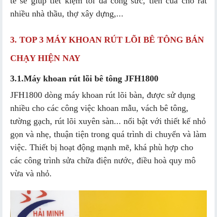
tế sẽ giúp tiết kiệm tối đa công sức, tiền của cho rất
nhiều nhà thầu, thợ xây dựng,...
3. TOP 3 MÁY KHOAN RÚT LÕI BÊ TÔNG BÁN
CHẠY HIỆN NAY
3.1.
Máy khoan rút lõi bê tông JFH18​00
JFH18​00 dòng máy khoan rút lõi bàn, được sử dụng
nhiều cho các công việc khoan mẫu, vách bê tông,
tường gạch, rút lõi xuyên sàn... nổi bật với thiết kế nhỏ
gọn và nhẹ, thuận tiện trong quá trình di chuyển và làm
việc. Thiết bị hoạt động mạnh mẽ, khá phù hợp cho
các công trình sửa chữa điện nước, điều hoà quy mô
vừa và nhỏ.