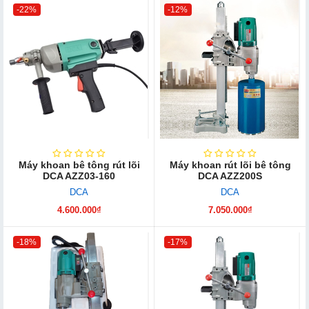
-22%
-12%
Máy khoan bê tông rút lõi
Máy khoan rút lõi bê tông
DCA AZZ03-160
DCA AZZ200S
DCA
DCA
4.600.000₫
7.050.000₫
-18%
-17%