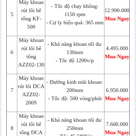
Máy khoan
- Tốc độ chạy không:
rút lõi bê
12.990.000
5
1150 rpm
tông KF-
Mua Ngay
- Cự ly hiệu quả: 365 mm
500
Máy khoan
- Khả năng khoan tối đa:
rút lõi bê
4.495.000
6
130mm
tông
Mua Ngay
- Tốc độ 1200v/p
AZZ02-130
Máy khoan
- Đường kính mũi khoan:
rút lõi DCA
7
200mm
6.950.000
AZZ02-
- Tốc độ: 500 vòng/phút
Mua Ngay
200S
Máy khoan
- Khả năng khoan tối đa:
rút lõi bê
7.600.000
8
250mm
tông DCA
Mua Ngay