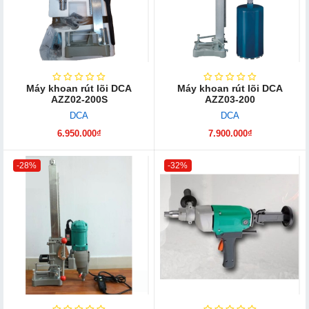
Máy khoan rút lõi DCA
Máy khoan rút lõi DCA
AZZ02-200S
AZZ03-200
DCA
DCA
6.950.000₫
7.900.000₫
-28%
-32%