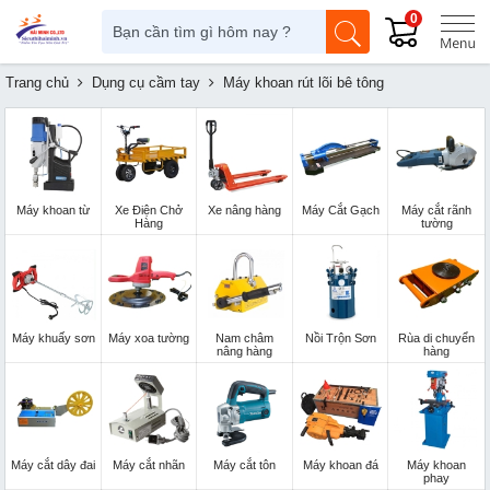
0
Trang chủ
Dụng cụ cầm tay
Máy khoan rút lõi bê tông
Máy khoan từ
Xe Điện Chở
Xe nâng hàng
Máy Cắt Gạch
Máy cắt rãnh
Hàng
tường
Máy khuấy sơn
Máy xoa tường
Nam châm
Nồi Trộn Sơn
Rùa di chuyển
nâng hàng
hàng
Máy cắt dây đai
Máy cắt nhãn
Máy cắt tôn
Máy khoan đá
Máy khoan
phay