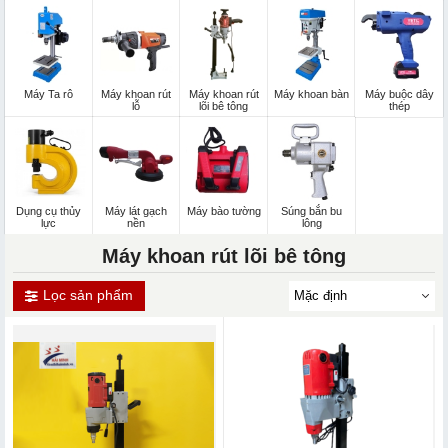
Máy Ta rô
Máy khoan rút
Máy khoan rút
Máy khoan bàn
Máy buộc dây
lỗ
lõi bê tông
thép
Dụng cụ thủy
Máy lát gạch
Máy bào tường
Súng bắn bu
lực
nền
lông
Máy khoan rút lõi bê tông
Lọc sản phẩm