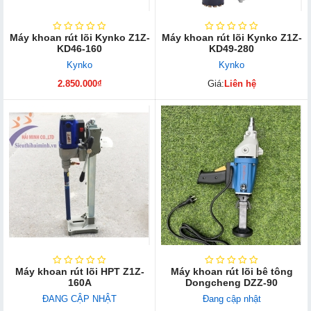
Máy khoan rút lõi Kynko Z1Z-
Máy khoan rút lõi Kynko Z1Z-
KD46-160
KD49-280
Kynko
Kynko
2.850.000₫
Giá:
Liên hệ
Máy khoan rút lõi HPT Z1Z-
Máy khoan rút lõi bê tông
160A
Dongcheng DZZ-90
ĐANG CẬP NHẬT
Đang cập nhật