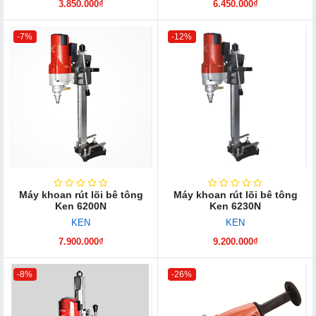
3.850.000₫
6.450.000₫
-7%
-12%
Máy khoan rút lõi bê tông
Máy khoan rút lõi bê tông
Ken 6200N
Ken 6230N
KEN
KEN
7.900.000₫
9.200.000₫
-8%
-26%