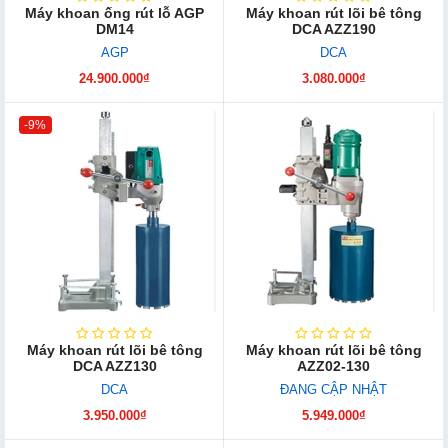
Máy khoan ống rút lỗ AGP
Máy khoan rút lõi bê tông
DM14
DCA AZZ190
AGP
DCA
24.900.000₫
3.080.000₫
-9%
Máy khoan rút lõi bê tông
Máy khoan rút lõi bê tông
DCA AZZ130
AZZ02-130
DCA
ĐANG CẬP NHẬT
3.950.000₫
5.949.000₫