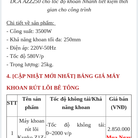
DCA AZZ250 cho tốc độ khoan Nhanh tiết kiệm thời
gian cho công trình
Chi tiết về sản phẩm:
- Công suất: 3500W
- Khả năng khoan tối đa: 250mm
- Điện áp: 220V-50Hz
- Tốc độ 580V/p
- Trọng lượng: 25kg.
4. [CẬP NHẬT MỚI NHẤT] BẢNG GIÁ MÁY
KHOAN RÚT LÕI BÊ TÔNG
Tên sản
Tốc độ không tải/Khả
Giá bán
STT
phẩm
năng khoan
(VNĐ)
Máy khoan
-Tốc độ không tải:
rút lõi
2.850.000
1
0~2000 v/p
Kynko Z1Z-
Mua Ngay