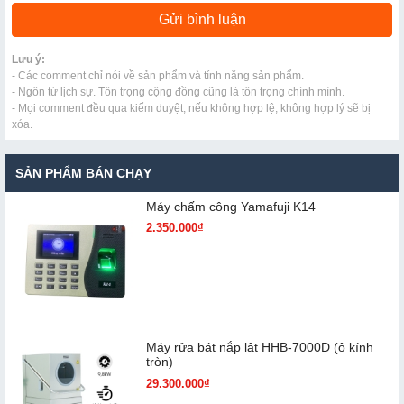
Lưu ý:
- Các comment chỉ nói về sản phẩm và tính năng sản phẩm.
- Ngôn từ lịch sự. Tôn trọng cộng đồng cũng là tôn trọng chính mình.
- Mọi comment đều qua kiểm duyệt, nếu không hợp lệ, không hợp lý sẽ bị
xóa.
SẢN PHẨM BÁN CHẠY
Máy chấm cô​ng Yamafuji K14
2.350.000₫
Máy rửa bát nắp lật HHB-7000D (ô kính
tròn)
29.300.000₫