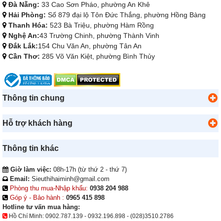
Đà Nẵng:
33 Cao Sơn Pháo, phường An Khê
Hải Phòng:
Số 879 đại lộ Tôn Đức Thắng, phường Hồng Bàng
Thanh Hóa:
523 Bà Triệu, phường Hàm Rồng
Nghệ An:
43 Trường Chinh, phường Thành Vinh
Đắk Lắk:
154 Chu Văn An, phường Tân An
Cần Thơ:
285 Võ Văn Kiệt, phường Bình Thủy
Thông tin chung
Hỗ trợ khách hàng
Thông tin khác
Giờ làm việc:
08h-17h (từ thứ 2 - thứ 7)
Email:
Sieuthihaiminh@gmail.com
Phòng thu mua-Nhập khẩu:
0938 204 988
Góp ý - Bảo hành :
0965 415 898
Hotline tư vấn mua hàng:
Hồ Chí Minh:
0902.787.139
-
0932.196.898
-
(028)3510.2786