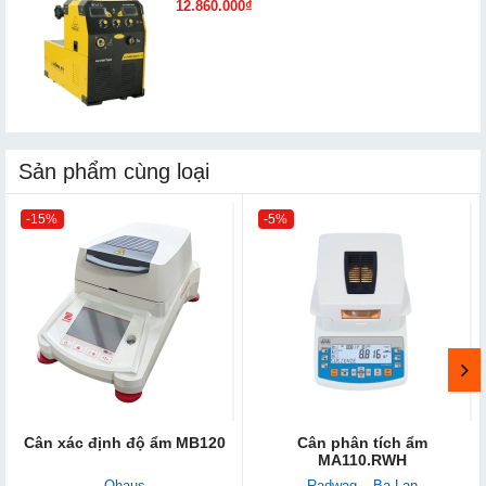
12.860.000₫
Sản phẩm cùng loại
-15%
-5%
Cân xác định độ ẩm MB120
Cân phân tích ẩm
MA110.RWH
Ohaus
Radwag – Ba Lan