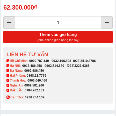
62.300.000₫
Thêm vào giỏ hàng
(Mua online giao hàng tận tay)
LIÊN HỆ TƯ VẤN
​ Hồ Chí Minh:
0902.787.139
-
0932.196.898
-
(028)3510.2786
Hà Nội:
0918.486.458
-
0962.714.680
-
(024)3221.6365
Đà Nẵng:
0962.986.450
Hải Phòng:
0868.22.7775
Thanh Hóa:
0963.040.460
Nghệ An:
0969.581.266
Đắk Lắk:
0984.762.139
Cần Thơ:
0938 704 139​