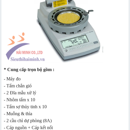
* Cung cấp trọn bộ gồm :
- Máy đo
- Tấm chắn gió
- 2 Đĩa mẫu xử lý
- Nhôm tấm x 10
- Tấm sợ thủy tinh x 10
- Muỗng & thìa
- 2 cầu chì dự phòng (8A)
- Cáp nguồn + Cáp kết nối