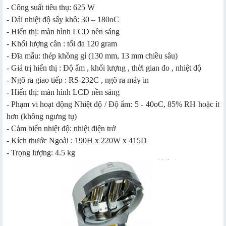
- Công suất tiêu thụ: 625 W
- Dải nhiệt độ sấy khô: 30 – 180oC
- Hiển thị: màn hình LCD nền sáng
- Khối lượng cân : tối đa 120 gram
- Đĩa mẫu: thép khồng gỉ (130 mm, 13 mm chiều sâu)
- Giá trị hiển thị : Độ ẩm , khối lượng , thời gian đo , nhiệt độ
- Ngõ ra giao tiếp : RS-232C , ngõ ra máy in
- Hiển thị: màn hình LCD nền sáng
- Phạm vi hoạt động Nhiệt độ / Độ ẩm: 5 - 40oC, 85% RH hoặc ít
hơn (không ngưng tụ)
- Cảm biến nhiệt độ: nhiệt điện trở
- Kích thước Ngoài : 190H x 220W x 415D
- Trọng lượng: 4.5 kg