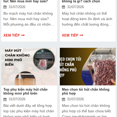
hư: Nên mua mới hay sửa?
không là gì? cách chọn
31/07/2026
31/07/2026
Bo mạch máy hút chân không
Máy hút chân không có thể
hư: Nên mua mới hay sửa?
hoạt động kém ổn định và ảnh
Mỗi phương án đều có những
hưởng đến chất lượng đóng
ưu và nhược điểm riêng. Hãy
gói nếu dây hàn nhiệt gặp lỗi.
cùng tìm hiểu để đưa ra quyết
Bài viết dưới đây sẽ giúp bạn
XEM TIẾP
XEM TIẾP
định phù hợp với tình trạng
hiểu rõ hơn về dây hàn nhiệt
thiết bị và ngân sách của bạn.
và cách lựa chọn phù hợp.
Top phụ kiện máy hút chân
Mẹo chọn túi hút chân không
không mini phổ biến
phù hợp
31/07/2026
31/07/2026
Bài viết dưới đây sẽ tổng hợp
Mẹo chọn túi hút chân không
top các phụ kiện máy hút chân
phù hợp có thể bạn chưa biết.
không mini phổ biến và hướng
Cùng sieuthihaiminh.vn tìm