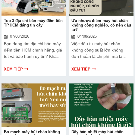
Top 3 địa chỉ bán máy đếm tiền
Ưu nhược điểm máy hút chân
TP.HCM đáng tin cậy
không công nghiệp, có nên đầu
tư?
07/08/2026
04/08/2026
Bạn đang tìm địa chỉ bán máy
Việc đầu tư máy hút chân
đếm tiền HCM chính hãng, giá
không công suất lớn không
tốt và bảo hành uy tín? Khám
đơn thuần là chi phí, mà là
phá ngay Top 3 đơn vị được
cách bạn bảo vệ chất lượng
nhiều doanh nghiệp, cửa hàng
sản phẩm và nâng cao vị thế
XEM TIẾP
XEM TIẾP
và ngân hàng tin tưởng lựa
thương hiệu trên thị trường.
chọn.
Tìm hiểu ngay về ưu nhược
điểm của thiết bị này để có
thêm thông tin và giúp bạn đưa
ra lựa chọn phù hợp, hiệu quả
hơn nhé!
Bo mạch máy hút chân không
Dây hàn nhiệt máy hút chân