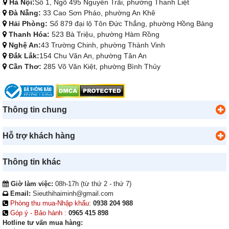
Hà Nội:
Số 1, Ngõ 495 Nguyễn Trãi, phường Thanh Liệt
Đà Nẵng:
33 Cao Sơn Pháo, phường An Khê
Hải Phòng:
Số 879 đại lộ Tôn Đức Thắng, phường Hồng Bàng
Thanh Hóa:
523 Bà Triệu, phường Hàm Rồng
Nghệ An:
43 Trường Chinh, phường Thành Vinh
Đắk Lắk:
154 Chu Văn An, phường Tân An
Cần Thơ:
285 Võ Văn Kiệt, phường Bình Thủy
Thông tin chung
Hỗ trợ khách hàng
Thông tin khác
Giờ làm việc:
08h-17h (từ thứ 2 - thứ 7)
Email:
Sieuthihaiminh@gmail.com
Phòng thu mua-Nhập khẩu:
0938 204 988
Góp ý - Bảo hành :
0965 415 898
Hotline tư vấn mua hàng: