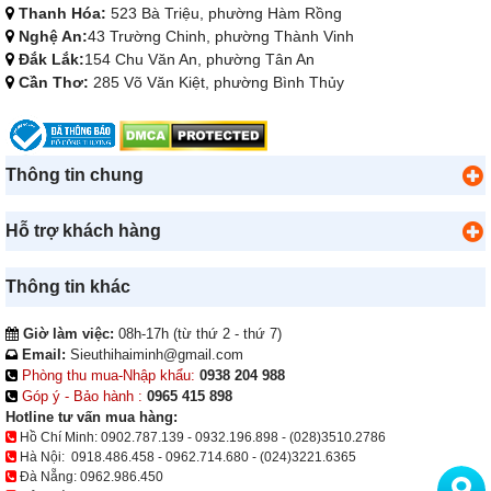
Thanh Hóa:
523 Bà Triệu, phường Hàm Rồng
Nghệ An:
43 Trường Chinh, phường Thành Vinh
Đắk Lắk:
154 Chu Văn An, phường Tân An
Cần Thơ:
285 Võ Văn Kiệt, phường Bình Thủy
Thông tin chung
Hỗ trợ khách hàng
Thông tin khác
Giờ làm việc:
08h-17h (từ thứ 2 - thứ 7)
Email:
Sieuthihaiminh@gmail.com
Phòng thu mua-Nhập khẩu:
0938 204 988
Góp ý - Bảo hành :
0965 415 898
Hotline tư vấn mua hàng:
Hồ Chí Minh:
0902.787.139
-
0932.196.898
-
(028)3510.2786
Hà Nội:
0918.486.458
-
0962.714.680
-
(024)3221.6365
Đà Nẵng:
0962.986.450