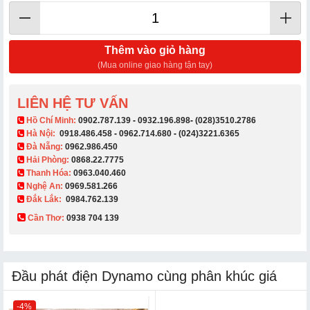
Thêm vào giỏ hàng
(Mua online giao hàng tận tay)
LIÊN HỆ TƯ VẤN
​ Hồ Chí Minh:
0902.787.139
-
0932.196.898
-
(028)3510.2786
Hà Nội:
0918.486.458
-
0962.714.680
-
(024)3221.6365
Đà Nẵng:
0962.986.450
Hải Phòng:
0868.22.7775
Thanh Hóa:
0963.040.460
Nghệ An:
0969.581.266
Đắk Lắk:
0984.762.139
Cần Thơ:
0938 704 139​
Đầu phát điện Dynamo cùng phân khúc giá
-4%