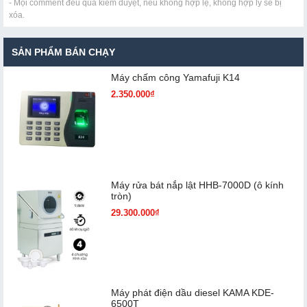
- Mọi comment đều qua kiểm duyệt, nếu không hợp lệ, không hợp lý sẽ bị
xóa.
SẢN PHẨM BÁN CHẠY
Máy chấm cô​ng Yamafuji K14
2.350.000₫
Máy rửa bát nắp lật HHB-7000D (ô kính
tròn)
29.300.000₫
Máy phát điện dầu diesel KAMA KDE-
6500T