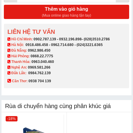
Thêm vào giỏ hàng
(Mua online giao hàng tận tay)
LIÊN HỆ TƯ VẤN
​ Hồ Chí Minh:
0902.787.139
-
0932.196.898
-
(028)3510.2786
Hà Nội:
0918.486.458
-
0962.714.680
-
(024)3221.6365
Đà Nẵng:
0962.986.450
Hải Phòng:
0868.22.7775
Thanh Hóa:
0963.040.460
Nghệ An:
0969.581.266
Đắk Lắk:
0984.762.139
Cần Thơ:
0938 704 139​
Rùa di chuyển hàng cùng phân khúc giá
-18%