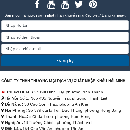
Bạn muốn là người sớm nhất nhận khuyến mãi đặc biệt? Đăng ký ngay.
Đăng ký
CÔNG TY TNHH THƯƠNG MẠI DỊCH VỤ XUẤT NHẬP KHẨU HẢI MINH
Trụ sở HCM:
33/4 Bùi Đình Túy, phường Bình Thạnh
Hà Nội:
Số 1, Ngõ 495 Nguyễn Trãi, phường Thanh Liệt
Đà Nẵng:
33 Cao Sơn Pháo, phường An Khê
Hải Phòng:
Số 879 đại lộ Tôn Đức Thắng, phường Hồng Bàng
Thanh Hóa:
523 Bà Triệu, phường Hàm Rồng
Nghệ An:
43 Trường Chinh, phường Thành Vinh
Đắk Lắk:
154 Chu Văn An, phường Tân An