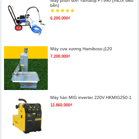
Máy phun sơn Yamafuji PT990 (INOX siêu
bền)
6.200.000₫
Máy cưa xương Hamiboss-j120
7.200.000₫
Máy hàn MIG inverter 220V HKMIG250-1
12.860.000₫