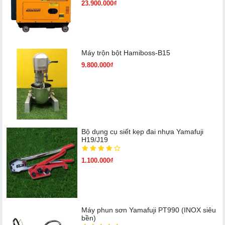
23.900.000₫
Máy trộn bột Hamiboss-B15
9.800.000₫
Bộ dụng cụ siết kẹp đai nhựa Yamafuji
H19/J19
1.100.000₫
Máy phun sơn Yamafuji PT990 (INOX siêu
bền)