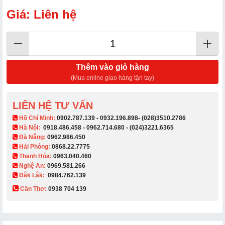
Giá: Liên hệ
Thêm vào giỏ hàng
(Mua online giao hàng tận tay)
LIÊN HỆ TƯ VẤN
​ Hồ Chí Minh:
0902.787.139
-
0932.196.898
-
(028)3510.2786
Hà Nội:
0918.486.458
-
0962.714.680
-
(024)3221.6365
Đà Nẵng:
0962.986.450
Hải Phòng:
0868.22.7775
Thanh Hóa:
0963.040.460
Nghệ An:
0969.581.266
Đắk Lắk:
0984.762.139
Cần Thơ:
0938 704 139​