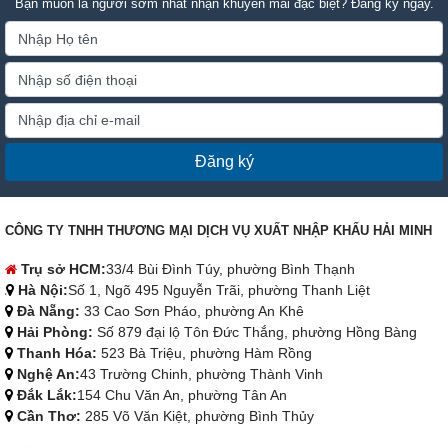
Bạn muốn là người sớm nhất nhận khuyến mãi đặc biệt? Đăng ký ngay.
Đăng ký
CÔNG TY TNHH THƯƠNG MẠI DỊCH VỤ XUẤT NHẬP KHẨU HẢI MINH
Trụ sở HCM:
33/4 Bùi Đình Túy, phường Bình Thạnh
Hà Nội:
Số 1, Ngõ 495 Nguyễn Trãi, phường Thanh Liệt
Đà Nẵng:
33 Cao Sơn Pháo, phường An Khê
Hải Phòng:
Số 879 đại lộ Tôn Đức Thắng, phường Hồng Bàng
Thanh Hóa:
523 Bà Triệu, phường Hàm Rồng
Nghệ An:
43 Trường Chinh, phường Thành Vinh
Đắk Lắk:
154 Chu Văn An, phường Tân An
Cần Thơ:
285 Võ Văn Kiệt, phường Bình Thủy