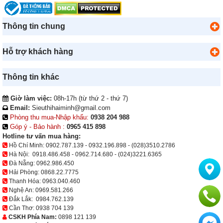
Thông tin chung
Hỗ trợ khách hàng
Thông tin khác
Giờ làm việc:
08h-17h (từ thứ 2 - thứ 7)
Email:
Sieuthihaiminh@gmail.com
Phòng thu mua-Nhập khẩu:
0938 204 988
Góp ý - Bảo hành :
0965 415 898
Hotline tư vấn mua hàng:
Hồ Chí Minh:
0902.787.139
-
0932.196.898
-
(028)3510.2786
Hà Nội:
0918.486.458
-
0962.714.680
-
(024)3221.6365
Đà Nẵng:
0962.986.450
Hải Phòng:
0868.22.7775
Thanh Hóa:
0963.040.460
Nghệ An:
0969.581.266
Đắk Lắk:
0984.762.139
Cần Thơ:
0938 704 139
CSKH Phía Nam:
0898 121 139