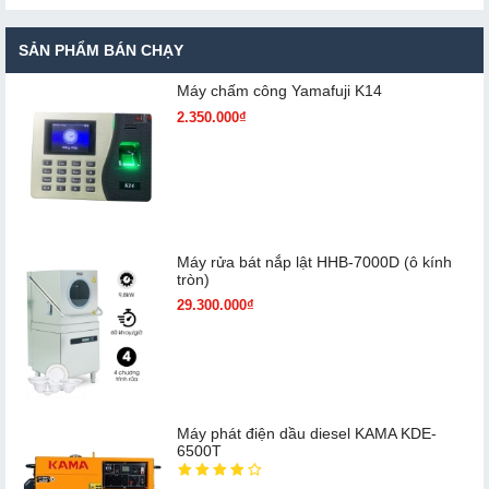
SẢN PHẨM BÁN CHẠY
Máy chấm cô​ng Yamafuji K14
2.350.000₫
Máy rửa bát nắp lật HHB-7000D (ô kính
tròn)
29.300.000₫
Máy phát điện dầu diesel KAMA KDE-
6500T