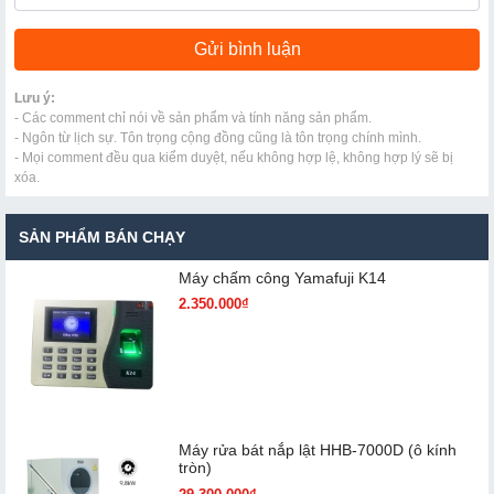
Lưu ý:
- Các comment chỉ nói về sản phẩm và tính năng sản phẩm.
- Ngôn từ lịch sự. Tôn trọng cộng đồng cũng là tôn trọng chính mình.
- Mọi comment đều qua kiểm duyệt, nếu không hợp lệ, không hợp lý sẽ bị
xóa.
SẢN PHẨM BÁN CHẠY
Máy chấm cô​ng Yamafuji K14
2.350.000₫
Máy rửa bát nắp lật HHB-7000D (ô kính
tròn)