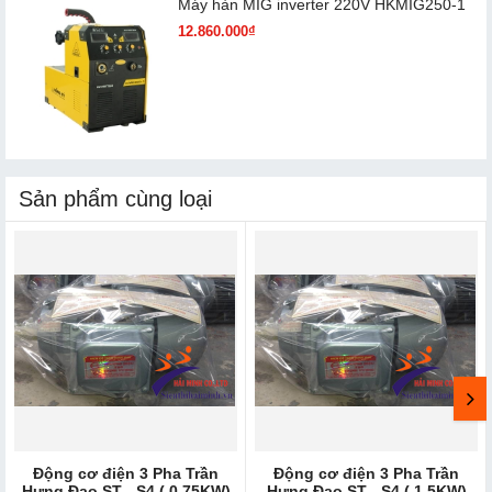
Máy hàn MIG inverter 220V HKMIG250-1
12.860.000₫
Sản phẩm cùng loại
Động cơ điện 3 Pha Trần
Động cơ điện 3 Pha Trần
Hưng Đạo ST - S4 ( 0.75KW)
Hưng Đạo ST - S4 ( 1.5KW)