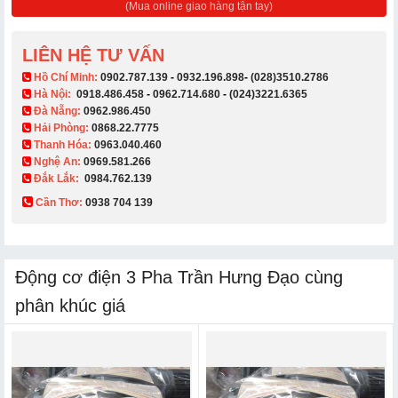
(Mua online giao hàng tận tay)
LIÊN HỆ TƯ VẤN
​ Hồ Chí Minh:
0902.787.139
-
0932.196.898
-
(028)3510.2786
Hà Nội:
0918.486.458
-
0962.714.680
-
(024)3221.6365
Đà Nẵng:
0962.986.450
Hải Phòng:
0868.22.7775
Thanh Hóa:
0963.040.460
Nghệ An:
0969.581.266
Đắk Lắk:
0984.762.139
Cần Thơ:
0938 704 139​
Động cơ điện 3 Pha Trần Hưng Đạo cùng
phân khúc giá