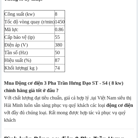
Công suất (kw)
8
Tốc độ vòng quay (r/min)
1450
Mã lực
0.86
Cấp bảo vệ (ip)
55
Điện áp (V)
380
Tần số (Hz)
50
Hiệu suất (%)
87
Khối lượng( kg )
74
Mua Động cơ điện 3 Pha Trần Hưng Đạo ST - S4 ( 8 kw)
chính hãng giá tốt ở đâu ?
Với chất lượng đạt tiêu chuẩn, giá cả hợp lý ,tại Việt Nam siêu thị
Hải Minh luôn sẵn sàng phục vụ quý khách các loại
động cơ điện
với đầy đủ chúng loại. Rất mong được hợp tác và phục vụ quý
khách