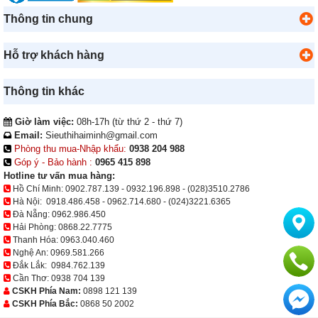
Thông tin chung
Hỗ trợ khách hàng
Thông tin khác
Giờ làm việc:
08h-17h (từ thứ 2 - thứ 7)
Email:
Sieuthihaiminh@gmail.com
Phòng thu mua-Nhập khẩu:
0938 204 988
Góp ý - Bảo hành :
0965 415 898
Hotline tư vấn mua hàng:
Hồ Chí Minh:
0902.787.139
-
0932.196.898
-
(028)3510.2786
Hà Nội:
0918.486.458
-
0962.714.680
-
(024)3221.6365
Đà Nẵng:
0962.986.450
Hải Phòng:
0868.22.7775
Thanh Hóa:
0963.040.460
Nghệ An:
0969.581.266
Đắk Lắk:
0984.762.139
Cần Thơ:
0938 704 139
CSKH Phía Nam:
0898 121 139
CSKH Phía Bắc:
0868 50 2002