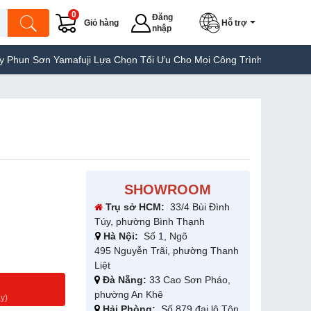
0
Đăng
Giỏ hàng
Hỗ trợ
nhập
ơn Yamafuji Lựa Chọn Tối Ưu Cho Mọi Công Trình
Máy Hàn Túi Ya
SHOWROOM
Trụ sở HCM:
33/4 Bùi Đình
Túy, phường Bình Thạnh
Hà Nội:
Số 1, Ngõ
495 Nguyễn Trãi, phường Thanh
Liệt
Đà Nẵng:
33 Cao Sơn Pháo,
g
phường An Khê
y)
Hải Phòng:
Số 879 đại lộ Tôn