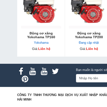
Động cơ xăng
Động cơ xăng
Yokohama TP160
Yokohama TP200
Yokohama
Đang cập nhật
Giá:
Liên hệ
Giá:
Liên hệ
Bạn muốn là người sớ
CÔNG TY TNHH THƯƠNG MẠI DỊCH VỤ XUẤT NHẬP KHẨ
HẢI MINH