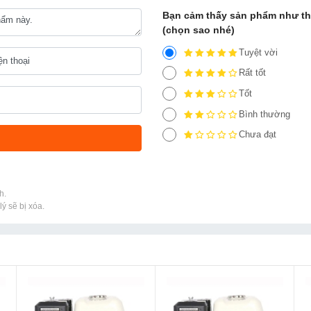
Bạn cảm thấy sản phẩm như t
(chọn sao nhé)
Tuyệt vời
Rất tốt
Tốt
Bình thường
Chưa đạt
h.
ý sẽ bị xóa.