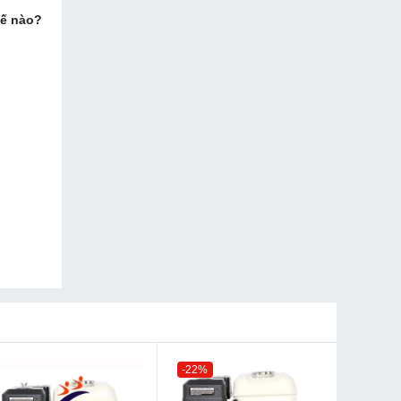
hế nào?
-22%