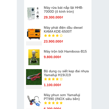
Máy rửa bát nắp lật HHB-
7000D (ô kính tròn)
29.300.000₫
Máy phát điện dầu diesel
KAMA KDE-6500T
23.900.000₫
Máy trộn bột Hamiboss-B15
9.800.000₫
Bộ dụng cụ siết kẹp đai nhựa
Yamafuji H19/J19
1.100.000₫
Máy phun sơn Yamafuji
PT990 (INOX siêu bền)
6.200.000₫