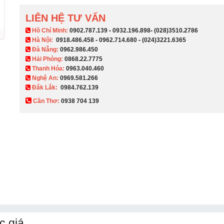
LIÊN HỆ TƯ VẤN
​ Hồ Chí Minh:
0902.787.139
-
0932.196.898
-
(028)3510.2786
Hà Nội:
0918.486.458
-
0962.714.680
-
(024)3221.6365
Đà Nẵng:
0962.986.450
Hải Phòng:
0868.22.7775
Thanh Hóa:
0963.040.460
Nghệ An:
0969.581.266
Đắk Lắk:
0984.762.139
Cần Thơ:
0938 704 139​
c giá