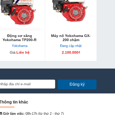
Động cơ xăng
Máy nổ Yokohama GX-
Yokohama TP200-R
200 chậm
Yokohama
Đang cập nhật
Giá:
Liên hệ
2.100.000₫
Đăng ký
Thông tin khác
Giờ làm việc:
08h-17h (từ thứ 2 - thứ 7)