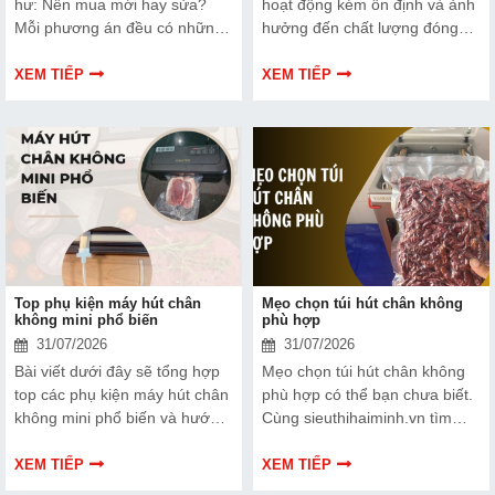
hư: Nên mua mới hay sửa?
hoạt động kém ổn định và ảnh
Mỗi phương án đều có những
hưởng đến chất lượng đóng
ưu và nhược điểm riêng. Hãy
gói nếu dây hàn nhiệt gặp lỗi.
cùng tìm hiểu để đưa ra quyết
Bài viết dưới đây sẽ giúp bạn
XEM TIẾP
XEM TIẾP
định phù hợp với tình trạng
hiểu rõ hơn về dây hàn nhiệt
thiết bị và ngân sách của bạn.
và cách lựa chọn phù hợp.
Top phụ kiện máy hút chân
Mẹo chọn túi hút chân không
không mini phổ biến
phù hợp
31/07/2026
31/07/2026
Bài viết dưới đây sẽ tổng hợp
Mẹo chọn túi hút chân không
top các phụ kiện máy hút chân
phù hợp có thể bạn chưa biết.
không mini phổ biến và hướng
Cùng sieuthihaiminh.vn tìm
dẫn bạn cách bảo trì, thay thế
hiểu chi tiết cách lựa chọn qua
chuẩn kỹ thuật ngay tại nhà.
thông tin bài viết dưới đây nhé!
XEM TIẾP
XEM TIẾP