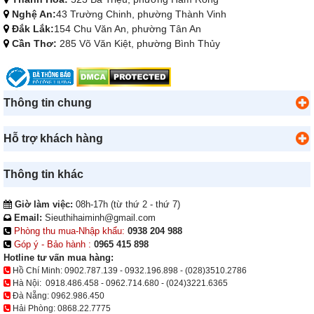
Nghệ An:
43 Trường Chinh, phường Thành Vinh
Đắk Lắk:
154 Chu Văn An, phường Tân An
Cần Thơ:
285 Võ Văn Kiệt, phường Bình Thủy
Thông tin chung
Hỗ trợ khách hàng
Thông tin khác
Giờ làm việc:
08h-17h (từ thứ 2 - thứ 7)
Email:
Sieuthihaiminh@gmail.com
Phòng thu mua-Nhập khẩu:
0938 204 988
Góp ý - Bảo hành :
0965 415 898
Hotline tư vấn mua hàng:
Hồ Chí Minh:
0902.787.139
-
0932.196.898
-
(028)3510.2786
Hà Nội:
0918.486.458
-
0962.714.680
-
(024)3221.6365
Đà Nẵng:
0962.986.450
Hải Phòng:
0868.22.7775