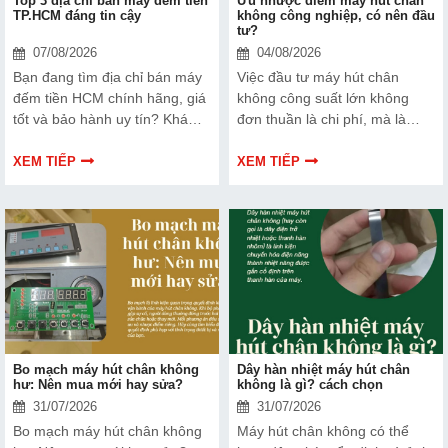
Top 3 địa chỉ bán máy đếm tiền
Ưu nhược điểm máy hút chân
TP.HCM đáng tin cậy
không công nghiệp, có nên đầu
tư?
07/08/2026
04/08/2026
Bạn đang tìm địa chỉ bán máy
Việc đầu tư máy hút chân
đếm tiền HCM chính hãng, giá
không công suất lớn không
tốt và bảo hành uy tín? Khám
đơn thuần là chi phí, mà là
phá ngay Top 3 đơn vị được
cách bạn bảo vệ chất lượng
nhiều doanh nghiệp, cửa hàng
sản phẩm và nâng cao vị thế
XEM TIẾP
XEM TIẾP
và ngân hàng tin tưởng lựa
thương hiệu trên thị trường.
chọn.
Tìm hiểu ngay về ưu nhược
điểm của thiết bị này để có
thêm thông tin và giúp bạn đưa
ra lựa chọn phù hợp, hiệu quả
hơn nhé!
Bo mạch máy hút chân không
Dây hàn nhiệt máy hút chân
hư: Nên mua mới hay sửa?
không là gì? cách chọn
31/07/2026
31/07/2026
Bo mạch máy hút chân không
Máy hút chân không có thể