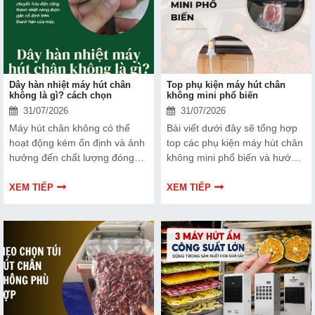
ra lựa chọn phù hợp, hiệu quả
hơn nhé!
Dây hàn nhiệt máy hút chân
Top phụ kiện máy hút chân
không là gì? cách chọn
không mini phổ biến
31/07/2026
31/07/2026
Máy hút chân không có thể
Bài viết dưới đây sẽ tổng hợp
hoạt động kém ổn định và ảnh
top các phụ kiện máy hút chân
hưởng đến chất lượng đóng
không mini phổ biến và hướng
gói nếu dây hàn nhiệt gặp lỗi.
dẫn bạn cách bảo trì, thay thế
Bài viết dưới đây sẽ giúp bạn
chuẩn kỹ thuật ngay tại nhà.
XEM TIẾP
XEM TIẾP
hiểu rõ hơn về dây hàn nhiệt
và cách lựa chọn phù hợp.