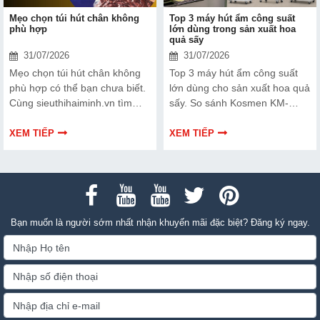
Mẹo chọn túi hút chân không
Top 3 máy hút ẩm công suất
phù hợp
lớn dùng trong sản xuất hoa
quả sấy
31/07/2026
31/07/2026
Mẹo chọn túi hút chân không
Top 3 máy hút ẩm công suất
phù hợp có thể bạn chưa biết.
lớn dùng cho sản xuất hoa quả
Cùng sieuthihaiminh.vn tìm
sấy. So sánh Kosmen KM-
hiểu chi tiết cách lựa chọn qua
180S, FujiE HM-2408DS và
thông tin bài viết dưới đây nhé!
FujiE HM-1800D theo công
XEM TIẾP
XEM TIẾP
suất, lưu lượng gió và nhu cầu
sử dụng.
Bạn muốn là người sớm nhất nhận khuyến mãi đặc biệt? Đăng ký ngay.