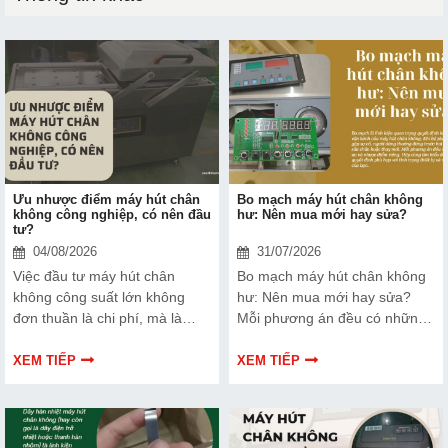
Ưu nhược điểm máy hút chân
Bo mạch máy hút chân không
không công nghiệp, có nên đầu
hư: Nên mua mới hay sửa?
tư?
04/08/2026
31/07/2026
Việc đầu tư máy hút chân
Bo mạch máy hút chân không
không công suất lớn không
hư: Nên mua mới hay sửa?
đơn thuần là chi phí, mà là
Mỗi phương án đều có những
cách bạn bảo vệ chất lượng
ưu và nhược điểm riêng. Hãy
sản phẩm và nâng cao vị thế
cùng tìm hiểu để đưa ra quyết
XEM TIẾP
XEM TIẾP
thương hiệu trên thị trường.
định phù hợp với tình trạng
Tìm hiểu ngay về ưu nhược
thiết bị và ngân sách của bạn.
điểm của thiết bị này để có
thêm thông tin và giúp bạn đưa