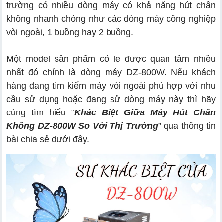
trường có nhiều dòng máy có khả năng hút chân
2.2. Thiết kế động cơ hút mạnh mẽ, độ bền cao
không nhanh chóng như các dòng máy công nghiệp
2.3. Aptomat và nút tắt khẩn cấp an toàn tuyệt đối
vòi ngoài, 1 buồng hay 2 buồng.
2.4. Sử dụng kết hợp động cơ điện và nén khí tiên tiến
Một model sản phẩm có lẽ được quan tâm nhiều
2.5. Đường hàn kín, đẹp và chắc chắn
nhất đó chính là dòng máy DZ-800W. Nếu khách
hàng đang tìm kiếm máy vòi ngoài phù hợp với nhu
cầu sử dụng hoặc đang sử dòng máy này thì hãy
cùng tìm hiểu “
Khác Biệt Giữa Máy Hút Chân
Không DZ-800W So Với Thị Trường
” qua thông tin
bài chia sẻ dưới đây.