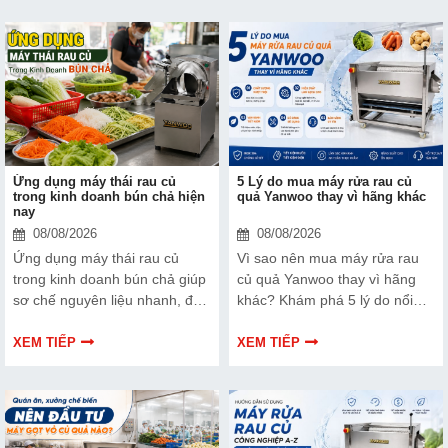
Ứng dụng máy thái rau củ
5 Lý do mua máy rửa rau củ
trong kinh doanh bún chả hiện
quả Yanwoo thay vì hãng khác
nay
08/08/2026
08/08/2026
Ứng dụng máy thái rau củ
Vì sao nên mua máy rửa rau
trong kinh doanh bún chả giúp
củ quả Yanwoo thay vì hãng
sơ chế nguyên liệu nhanh, đều
khác? Khám phá 5 lý do nổi
và tiết kiệm nhân công, nâng
bật về khả năng làm sạch, hiệu
cao hiệu quả vận hành quán.
suất vận hành, độ bền, tính
XEM TIẾP
XEM TIẾP
tiện dụng và hiệu quả đầu tư,
giúp doanh nghiệp lựa chọn
thiết bị phù hợp.