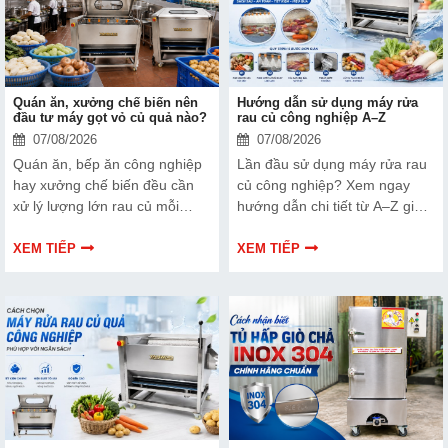
Quán ăn, xưởng chế biến nên
Hướng dẫn sử dụng máy rửa
đầu tư máy gọt vỏ củ quả nào?
rau củ công nghiệp A–Z
07/08/2026
07/08/2026
Quán ăn, bếp ăn công nghiệp
Lần đầu sử dụng máy rửa rau
hay xưởng chế biến đều cần
củ công nghiệp? Xem ngay
xử lý lượng lớn rau củ mỗi
hướng dẫn chi tiết từ A–Z giúp
ngày, nhưng không phải nơi
vận hành đúng quy trình, tăng
nào cũng phù hợp với cùng
hiệu quả làm sạch, tiết kiệm
XEM TIẾP
XEM TIẾP
một loại máy gọt vỏ. Nếu lựa
nước, đảm bảo an toàn thực
chọn sai thiết bị, bạn có thể
phẩm và kéo dài tuổi thọ thiết
gặp tình trạng năng suất thấp,
bị.
hao hụt nguyên liệu và lãng
phí chi phí đầu tư.