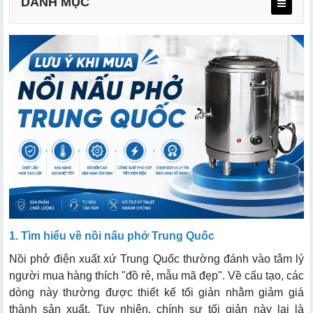
DANH MỤC
2.1. Đừng để vẻ ngoài Inox đánh lừa
2.2. Kiểm tra vị trí hệ thống điều khiển điện
2.3. Ưu tiên bộ gia nhiệt dạng thanh nhiệt
2.4. Kiểm tra độ dày của lớp cách nhiệt
2.5. Chế độ bảo hành và linh kiện điện tử
1. Tìm hiểu về nồi nấu phở Trung Quốc
Nồi phở điện xuất xứ Trung Quốc thường đánh vào tâm lý
người mua hàng thích "đồ rẻ, mẫu mã đẹp". Về cấu tạo, các
dòng này thường được thiết kế tối giản nhằm giảm giá
thành sản xuất. Tuy nhiên, chính sự tối giản này lại là