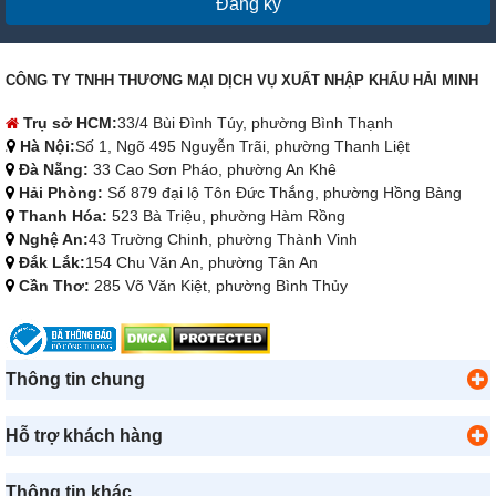
Đăng ký
CÔNG TY TNHH THƯƠNG MẠI DỊCH VỤ XUẤT NHẬP KHẨU HẢI MINH
Trụ sở HCM:
33/4 Bùi Đình Túy, phường Bình Thạnh
Hà Nội:
Số 1, Ngõ 495 Nguyễn Trãi, phường Thanh Liệt
Đà Nẵng:
33 Cao Sơn Pháo, phường An Khê
Hải Phòng:
Số 879 đại lộ Tôn Đức Thắng, phường Hồng Bàng
Thanh Hóa:
523 Bà Triệu, phường Hàm Rồng
Nghệ An:
43 Trường Chinh, phường Thành Vinh
Đắk Lắk:
154 Chu Văn An, phường Tân An
Cần Thơ:
285 Võ Văn Kiệt, phường Bình Thủy
Thông tin chung
Hỗ trợ khách hàng
Thông tin khác