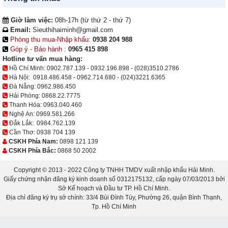
Giờ làm việc:
08h-17h (từ thứ 2 - thứ 7)
Email:
Sieuthihaiminh@gmail.com
Phòng thu mua-Nhập khẩu:
0938 204 988
Góp ý - Bảo hành :
0965 415 898
Hotline tư vấn mua hàng:
Hồ Chí Minh:
0902.787.139
-
0932.196.898
-
(028)3510.2786
Hà Nội:
0918.486.458
-
0962.714.680
-
(024)3221.6365
Đà Nẵng:
0962.986.450
Hải Phòng:
0868.22.7775
Thanh Hóa:
0963.040.460
Nghệ An:
0969.581.266
Đắk Lắk:
0984.762.139
Cần Thơ:
0938 704 139
CSKH Phía Nam:
0898 121 139
CSKH Phía Bắc:
0868 50 2002
Copyright © 2013 - 2022 Công ty TNHH TMDV xuất nhập khẩu Hải Minh.
Giấy chứng nhận đăng ký kinh doanh số 0312175132, cấp ngày 07/03/2013 bởi
Sở Kế hoạch và Đầu tư TP. Hồ Chí Minh.
Địa chỉ đăng ký trụ sở chính: 33/4 Bùi Đình Túy, Phường 26, quận Bình Thạnh,
Tp. Hồ Chí Minh