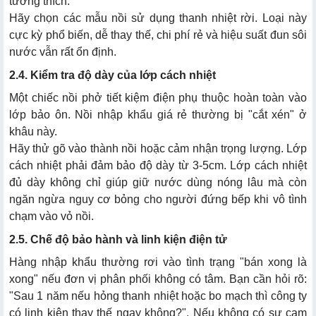
tương thích.
Hãy chọn các mẫu nồi sử dụng thanh nhiệt rời. Loại này
cực kỳ phổ biến, dễ thay thế, chi phí rẻ và hiệu suất đun sôi
nước vẫn rất ổn định.
2.4. Kiểm tra độ dày của lớp cách nhiệt
Một chiếc nồi phở tiết kiệm điện phụ thuộc hoàn toàn vào
lớp bảo ôn. Nồi nhập khẩu giá rẻ thường bị "cắt xén" ở
khâu này.
Hãy thử gõ vào thành nồi hoặc cảm nhận trọng lượng. Lớp
cách nhiệt phải đảm bảo độ dày từ 3-5cm. Lớp cách nhiệt
đủ dày không chỉ giúp giữ nước dùng nóng lâu mà còn
ngăn ngừa nguy cơ bỏng cho người đứng bếp khi vô tình
chạm vào vỏ nồi.
2.5. Chế độ bảo hành và linh kiện điện tử
Hàng nhập khẩu thường rơi vào tình trạng "bán xong là
xong" nếu đơn vị phân phối không có tâm. Bạn cần hỏi rõ:
"Sau 1 năm nếu hỏng thanh nhiệt hoặc bo mạch thì công ty
có linh kiện thay thế ngay không?". Nếu không có sự cam