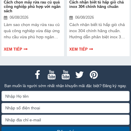
Cách chọn máy rửa rau củ quả
Cách nhận biết tủ hấp giò chả
công nghiệp phù hợp với ngân
inox 304 chính hãng chuẩn
sách
06/08/2026
06/08/2026
Làm sao chọn máy rửa rau củ
Cách nhận biết tủ hấp giò chả
quả công nghiệp vừa đáp ứng
inox 304 chính hãng chuẩn.
nhu cầu vừa phù hợp ngân
Hướng dẫn phân biệt inox 304
sách? Khám phá các tiêu chí
và inox 201, cách kiểm tra chất
quan trọng, phân khúc giá và
liệu, mối hàn và lựa chọn tủ
XEM TIẾP
XEM TIẾP
kinh nghiệm lựa chọn giúp tối
hấp bền, an toàn.
ưu chi phí mà vẫn đảm bảo
hiệu quả làm sạch.
Bạn muốn là người sớm nhất nhận khuyến mãi đặc biệt? Đăng ký ngay.