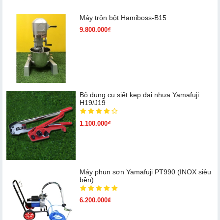
Máy trộn bột Hamiboss-B15
9.800.000₫
Bộ dụng cụ siết kẹp đai nhựa Yamafuji
H19/J19
1.100.000₫
Máy phun sơn Yamafuji PT990 (INOX siêu
bền)
6.200.000₫