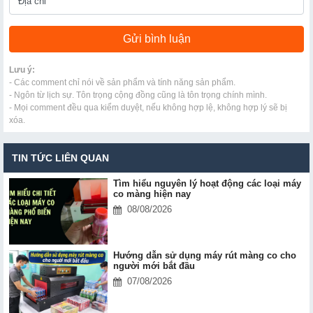
Lưu ý:
- Các comment chỉ nói về sản phẩm và tính năng sản phẩm.
- Ngôn từ lịch sự. Tôn trọng cộng đồng cũng là tôn trọng chính mình.
- Mọi comment đều qua kiểm duyệt, nếu không hợp lệ, không hợp lý sẽ bị
xóa.
TIN TỨC LIÊN QUAN
Tìm hiểu nguyên lý hoạt động các loại máy
co màng hiện nay
08/08/2026
Hướng dẫn sử dụng máy rút màng co cho
người mới bắt đầu
07/08/2026