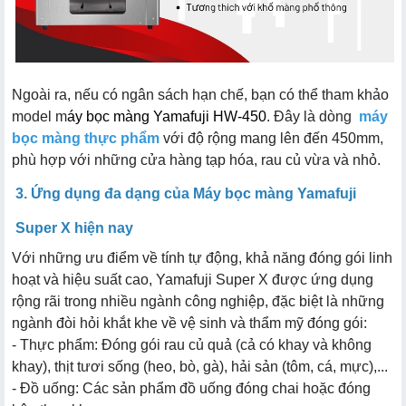
Ngoài ra, nếu có ngân sách hạn chế, bạn có thể tham khảo
model m
áy bọc màng Yamafuji HW-450
. Đây là dòng
máy
bọc màng thực phẩm
với độ rộng mang lên đến 450mm,
phù hợp với những cửa hàng tạp hóa, rau củ vừa và nhỏ.
3. Ứng dụng đa dạng của Máy bọc màng Yamafuji
Super X hiện nay
Với những ưu điểm về tính tự động, khả năng đóng gói linh
hoạt và hiệu suất cao, Yamafuji Super X được ứng dụng
rộng rãi trong nhiều ngành công nghiệp, đặc biệt là những
ngành đòi hỏi khắt khe về vệ sinh và thẩm mỹ đóng gói:
- Thực phẩm: Đóng gói rau củ quả (cả có khay và không
khay), thịt tươi sống (heo, bò, gà), hải sản (tôm, cá, mực),...
- Đồ uống: Các sản phẩm đồ uống đóng chai hoặc đóng