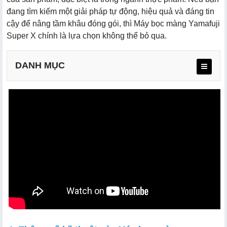
đang tìm kiếm một giải pháp tự động, hiệu quả và đáng tin
cậy để nâng tầm khâu đóng gói, thì Máy bọc màng Yamafuji
Super X chính là lựa chọn không thể bỏ qua.
DANH MỤC
a. Khả năng đóng gói tự động, năng suất ổn định
b. Đóng gói linh hoạt, đa dạng kích thước
c. Thiết kế gọn gàng, tiết kiệm không gian
d. Hiệu suất cao, tiết kiệm điện năng
e. Tương thích với khổ màng phổ thông