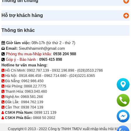
Thông tin chung
Hỗ trợ khách hàng
Thông tin khác
Giờ làm việc:
08h-17h (từ thứ 2 - thứ 7)
Email:
Sieuthihaiminh@gmail.com
Phòng thu mua-Nhập khẩu:
0938 204 988
Góp ý - Bảo hành :
0965 415 898
Hotline tư vấn mua hàng:
Hồ Chí Minh:
0902.787.139
-
0932.196.898
-
(028)3510.2786
Hà Nội:
0918.486.458
-
0962.714.680
-
(024)3221.6365
Đà Nẵng:
0962.986.450
Hải Phòng:
0868.22.7775
Thanh Hóa:
0963.040.460
Nghệ An:
0969.581.266
Đắk Lắk:
0984.762.139
Cần Thơ:
0938 704 139
CSKH Phía Nam:
0898 121 139
CSKH Phía Bắc:
0868 50 2002
Copyright © 2013 - 2022 Công ty TNHH TMDV xuất nhập khẩu Hải Minh.