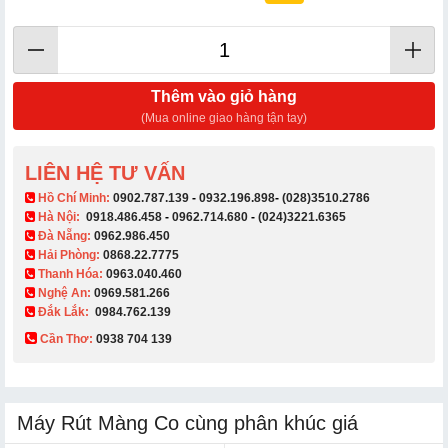
Thêm vào giỏ hàng
(Mua online giao hàng tận tay)
LIÊN HỆ TƯ VẤN
​ Hồ Chí Minh:
0902.787.139
-
0932.196.898
-
(028)3510.2786
Hà Nội:
0918.486.458
-
0962.714.680
-
(024)3221.6365
Đà Nẵng:
0962.986.450
Hải Phòng:
0868.22.7775
Thanh Hóa:
0963.040.460
Nghệ An:
0969.581.266
Đắk Lắk:
0984.762.139
Cần Thơ:
0938 704 139​
Máy Rút Màng Co cùng phân khúc giá