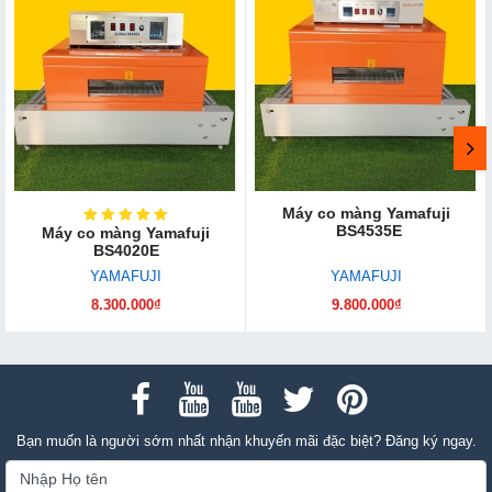
Máy co màng Yamafuji
BS4535E
Máy co màng Yamafuji
BS4020E
YAMAFUJI
YAMAFUJI
8.300.000₫
9.800.000₫
Bạn muốn là người sớm nhất nhận khuyến mãi đặc biệt? Đăng ký ngay.