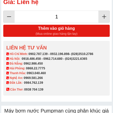
Giá: Liên hệ
Thêm vào giỏ hàng
(Mua online giao hàng tận tay)
LIÊN HỆ TƯ VẤN
​ Hồ Chí Minh:
0902.787.139
-
0932.196.898
-
(028)3510.2786
Hà Nội:
0918.486.458
-
0962.714.680
-
(024)3221.6365
Đà Nẵng:
0962.986.450
Hải Phòng:
0868.22.7775
Thanh Hóa:
0963.040.460
Nghệ An:
0969.581.266
Đắk Lắk:
0984.762.139
Cần Thơ:
0938 704 139​
Máy bơm nước Pumpman cùng phân khúc giá