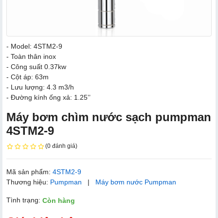
- Model: 4STM2-9
- Toàn thân inox
- Công suất 0.37kw
- Cột áp: 63m
- Lưu lượng: 4.3 m3/h
- Đường kính ống xả: 1.25’’
Máy bơm chìm nước sạch pumpman
4​STM2-9
(0 đánh giá)
Mã sản phẩm:
4​STM2-9
Thương hiệu:
Pumpman
|
Máy bơm nước Pumpman
Tình trạng:
Còn hàng