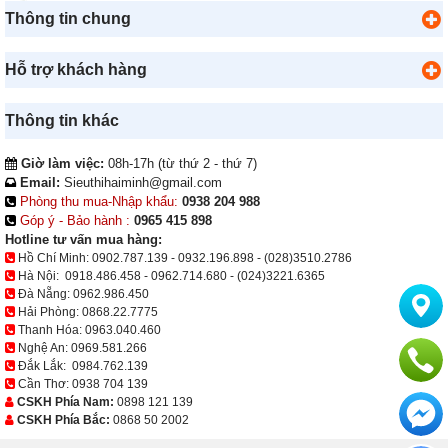
Thông tin chung
Hỗ trợ khách hàng
Thông tin khác
Giờ làm việc:
08h-17h (từ thứ 2 - thứ 7)
Email:
Sieuthihaiminh@gmail.com
Phòng thu mua-Nhập khẩu:
0938 204 988
Góp ý - Bảo hành :
0965 415 898
Hotline tư vấn mua hàng:
Hồ Chí Minh:
0902.787.139
-
0932.196.898
-
(028)3510.2786
Hà Nội:
0918.486.458
-
0962.714.680
-
(024)3221.6365
Đà Nẵng:
0962.986.450
Hải Phòng:
0868.22.7775
Thanh Hóa:
0963.040.460
Nghệ An:
0969.581.266
Đắk Lắk:
0984.762.139
Cần Thơ:
0938 704 139
CSKH Phía Nam:
0898 121 139
CSKH Phía Bắc:
0868 50 2002