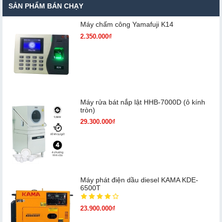
SẢN PHẨM BÁN CHẠY
Máy chấm cô​ng Yamafuji K14
2.350.000₫
Máy rửa bát nắp lật HHB-7000D (ô kính
tròn)
29.300.000₫
Máy phát điện dầu diesel KAMA KDE-
6500T
23.900.000₫