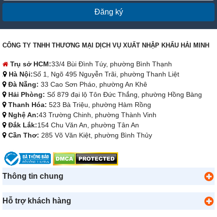
Đăng ký
CÔNG TY TNHH THƯƠNG MẠI DỊCH VỤ XUẤT NHẬP KHẨU HẢI MINH
Trụ sở HCM:
33/4 Bùi Đình Túy, phường Bình Thạnh
Hà Nội:
Số 1, Ngõ 495 Nguyễn Trãi, phường Thanh Liệt
Đà Nẵng:
33 Cao Sơn Pháo, phường An Khê
Hải Phòng:
Số 879 đại lộ Tôn Đức Thắng, phường Hồng Bàng
Thanh Hóa:
523 Bà Triệu, phường Hàm Rồng
Nghệ An:
43 Trường Chinh, phường Thành Vinh
Đắk Lắk:
154 Chu Văn An, phường Tân An
Cần Thơ:
285 Võ Văn Kiệt, phường Bình Thủy
Thông tin chung
Hỗ trợ khách hàng