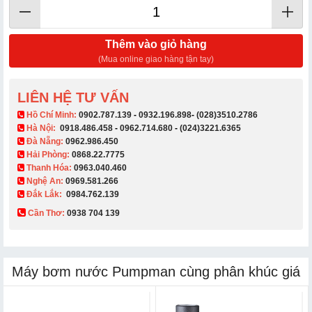
Thêm vào giỏ hàng
(Mua online giao hàng tận tay)
LIÊN HỆ TƯ VẤN
​ Hồ Chí Minh:
0902.787.139
-
0932.196.898
-
(028)3510.2786
Hà Nội:
0918.486.458
-
0962.714.680
-
(024)3221.6365
Đà Nẵng:
0962.986.450
Hải Phòng:
0868.22.7775
Thanh Hóa:
0963.040.460
Nghệ An:
0969.581.266
Đắk Lắk:
0984.762.139
Cần Thơ:
0938 704 139​
Máy bơm nước Pumpman cùng phân khúc giá