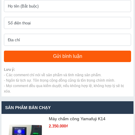
Lưu ý:
- Các comment chỉ nói về sản phẩm và tính năng sản phẩm.
- Ngôn từ lịch sự. Tôn trọng cộng đồng cũng là tôn trọng chính mình.
- Mọi comment đều qua kiểm duyệt, nếu không hợp lệ, không hợp lý sẽ bị
xóa.
SẢN PHẨM BÁN CHẠY
Máy chấm cô​ng Yamafuji K14
2.350.000₫