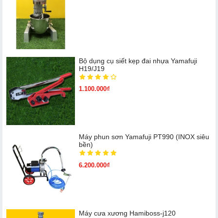
Bộ dụng cụ siết kẹp đai nhựa Yamafuji
H19/J19
1.100.000₫
Máy phun sơn Yamafuji PT990 (INOX siêu
bền)
6.200.000₫
Máy cưa xương Hamiboss-j120