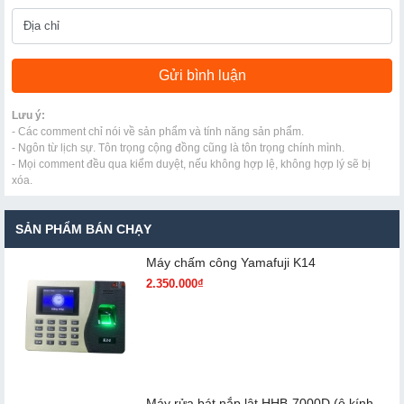
Lưu ý:
- Các comment chỉ nói về sản phẩm và tính năng sản phẩm.
- Ngôn từ lịch sự. Tôn trọng cộng đồng cũng là tôn trọng chính mình.
- Mọi comment đều qua kiểm duyệt, nếu không hợp lệ, không hợp lý sẽ bị
xóa.
SẢN PHẨM BÁN CHẠY
Máy chấm cô​ng Yamafuji K14
2.350.000₫
Máy rửa bát nắp lật HHB-7000D (ô kính