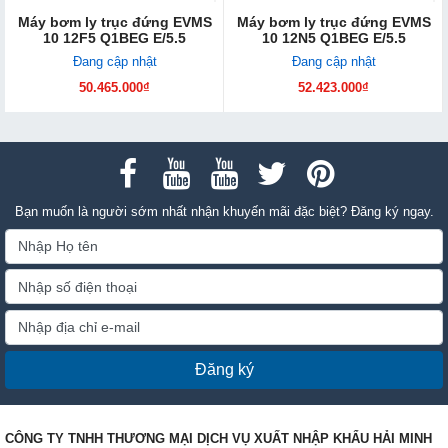
Máy bơm ly trục đứng EVMS
Máy bơm ly trục đứng EVMS
10 12F5 Q1BEG E/5.5
10 12N5 Q1BEG E/5.5
Đang cập nhật
Đang cập nhật
50.465.000₫
52.423.000₫
Bạn muốn là người sớm nhất nhận khuyến mãi đặc biệt? Đăng ký ngay.
Đăng ký
CÔNG TY TNHH THƯƠNG MẠI DỊCH VỤ XUẤT NHẬP KHẨU HẢI MINH