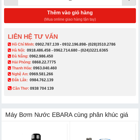
Thêm vào giỏ hàng
(Mua online giao hàng tận tay)
LIÊN HỆ TƯ VẤN
​ Hồ Chí Minh:
0902.787.139
-
0932.196.898
-
(028)3510.2786
Hà Nội:
0918.486.458
-
0962.714.680
-
(024)3221.6365
Đà Nẵng:
0962.986.450
Hải Phòng:
0868.22.7775
Thanh Hóa:
0963.040.460
Nghệ An:
0969.581.266
Đắk Lắk:
0984.762.139
Cần Thơ:
0938 704 139​
Máy Bơm Nước EBARA cùng phân khúc giá