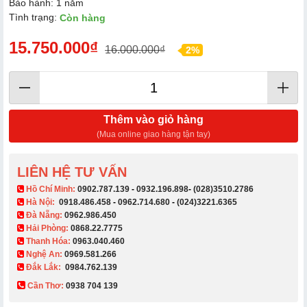
Bảo hành: 1 năm
Tình trạng:
Còn hàng
15.750.000₫
16.000.000₫
2%
Thêm vào giỏ hàng
(Mua online giao hàng tận tay)
LIÊN HỆ TƯ VẤN
​ Hồ Chí Minh:
0902.787.139
-
0932.196.898
-
(028)3510.2786
Hà Nội:
0918.486.458
-
0962.714.680
-
(024)3221.6365
Đà Nẵng:
0962.986.450
Hải Phòng:
0868.22.7775
Thanh Hóa:
0963.040.460
Nghệ An:
0969.581.266
Đắk Lắk:
0984.762.139
Cần Thơ:
0938 704 139​