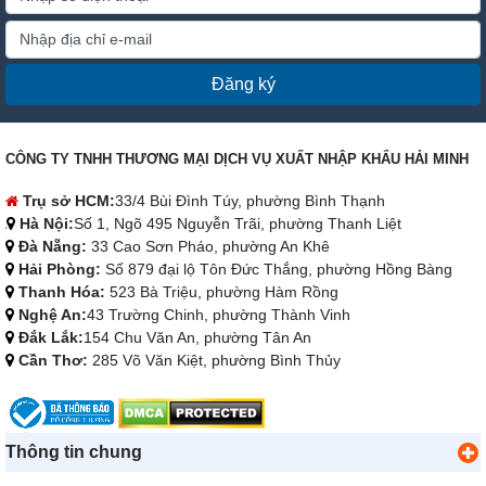
Đăng ký
CÔNG TY TNHH THƯƠNG MẠI DỊCH VỤ XUẤT NHẬP KHẨU HẢI MINH
Trụ sở HCM:
33/4 Bùi Đình Túy, phường Bình Thạnh
Hà Nội:
Số 1, Ngõ 495 Nguyễn Trãi, phường Thanh Liệt
Đà Nẵng:
33 Cao Sơn Pháo, phường An Khê
Hải Phòng:
Số 879 đại lộ Tôn Đức Thắng, phường Hồng Bàng
Thanh Hóa:
523 Bà Triệu, phường Hàm Rồng
Nghệ An:
43 Trường Chinh, phường Thành Vinh
Đắk Lắk:
154 Chu Văn An, phường Tân An
Cần Thơ:
285 Võ Văn Kiệt, phường Bình Thủy
Thông tin chung