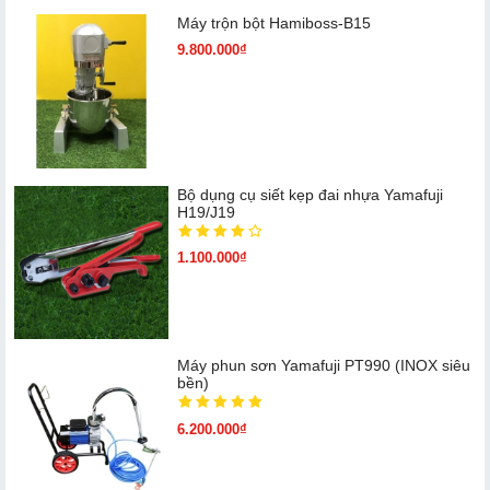
Máy trộn bột Hamiboss-B15
9.800.000₫
Bộ dụng cụ siết kẹp đai nhựa Yamafuji
H19/J19
1.100.000₫
Máy phun sơn Yamafuji PT990 (INOX siêu
bền)
6.200.000₫