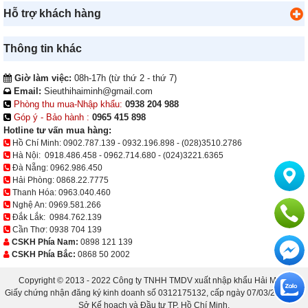
Hỗ trợ khách hàng
Thông tin khác
Giờ làm việc:
08h-17h (từ thứ 2 - thứ 7)
Email:
Sieuthihaiminh@gmail.com
Phòng thu mua-Nhập khẩu:
0938 204 988
Góp ý - Bảo hành :
0965 415 898
Hotline tư vấn mua hàng:
Hồ Chí Minh:
0902.787.139
-
0932.196.898
-
(028)3510.2786
Hà Nội:
0918.486.458
-
0962.714.680
-
(024)3221.6365
Đà Nẵng:
0962.986.450
Hải Phòng:
0868.22.7775
Thanh Hóa:
0963.040.460
Nghệ An:
0969.581.266
Đắk Lắk:
0984.762.139
Cần Thơ:
0938 704 139
CSKH Phía Nam:
0898 121 139
CSKH Phía Bắc:
0868 50 2002
Copyright © 2013 - 2022 Công ty TNHH TMDV xuất nhập khẩu Hải Minh.
Giấy chứng nhận đăng ký kinh doanh số 0312175132, cấp ngày 07/03/2013 bởi
Sở Kế hoạch và Đầu tư TP. Hồ Chí Minh.