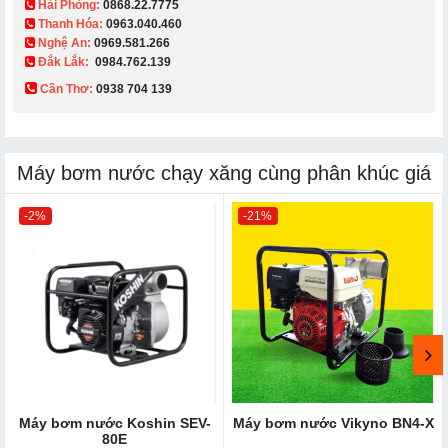
Hải Phòng:
0868.22.7775
Thanh Hóa:
0963.040.460
Nghệ An:
0969.581.266
Đắk Lắk:
0984.762.139
Cần Thơ:
0938 704 139​
Máy bơm nước chạy xăng cùng phân khúc giá
-2%
-21%
Máy bơm nước Koshin SEV-
Máy bơm nước Vikyno BN4-X
80E