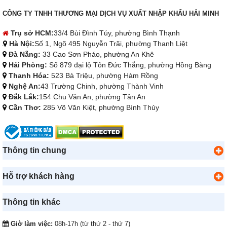
CÔNG TY TNHH THƯƠNG MẠI DỊCH VỤ XUẤT NHẬP KHẨU HẢI MINH
Trụ sở HCM:
33/4 Bùi Đình Túy, phường Bình Thạnh
Hà Nội:
Số 1, Ngõ 495 Nguyễn Trãi, phường Thanh Liệt
Đà Nẵng:
33 Cao Sơn Pháo, phường An Khê
Hải Phòng:
Số 879 đại lộ Tôn Đức Thắng, phường Hồng Bàng
Thanh Hóa:
523 Bà Triệu, phường Hàm Rồng
Nghệ An:
43 Trường Chinh, phường Thành Vinh
Đắk Lắk:
154 Chu Văn An, phường Tân An
Cần Thơ:
285 Võ Văn Kiệt, phường Bình Thủy
Thông tin chung
Hỗ trợ khách hàng
Thông tin khác
Giờ làm việc:
08h-17h (từ thứ 2 - thứ 7)