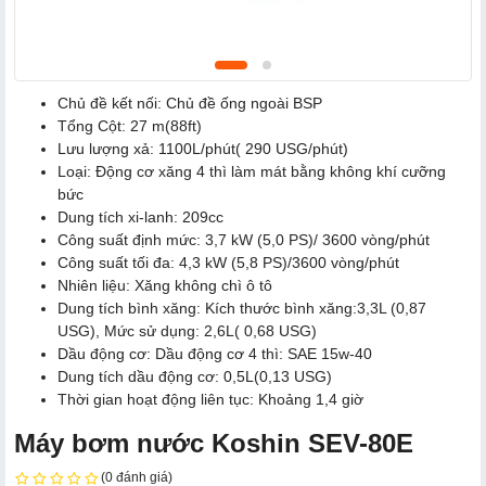
Chủ đề kết nối: Chủ đề ống ngoài BSP
Tổng Cột: 27 m(88ft)
Lưu lượng xả: 1100L/phút( 290 USG/phút)
Loại: Động cơ xăng 4 thì làm mát bằng không khí cưỡng
bức
Dung tích xi-lanh: 209cc
Công suất định mức: 3,7 kW (5,0 PS)/ 3600 vòng/phút
Công suất tối đa: 4,3 kW (5,8 PS)/3600 vòng/phút
Nhiên liệu: Xăng không chì ô tô
Dung tích bình xăng: Kích thước bình xăng:3,3L (0,87
USG), Mức sử dụng: 2,6L( 0,68 USG)
Dầu động cơ: Dầu động cơ 4 thì: SAE 15w-40
Dung tích dầu động cơ: 0,5L(0,13 USG)
Thời gian hoạt động liên tục: Khoảng 1,4 giờ
Máy bơm nước Koshin SEV-80E
(0 đánh giá)