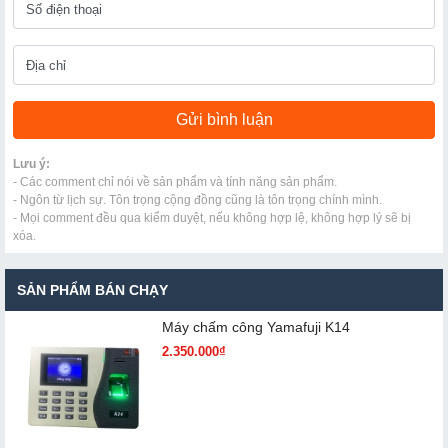
Lưu ý:
- Các comment chỉ nói về sản phẩm và tính năng sản phẩm.
- Ngôn từ lịch sự. Tôn trọng cộng đồng cũng là tôn trọng chính mình.
- Mọi comment đều qua kiểm duyệt, nếu không hợp lệ, không hợp lý sẽ bị
xóa.
SẢN PHẨM BÁN CHẠY
Máy chấm cô​ng Yamafuji K14
2.350.000₫