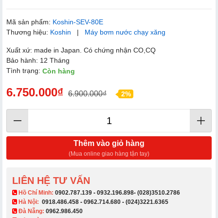
Mã sản phẩm:
Koshin-SEV-80E
Thương hiệu:
Koshin
|
Máy bơm nước chạy xăng
Xuất xứ: made in Japan. Có chứng nhận CO,CQ
Bảo hành: 12 Tháng
Tình trạng:
Còn hàng
6.750.000₫
6.900.000₫
2%
Thêm vào giỏ hàng
(Mua online giao hàng tận tay)
LIÊN HỆ TƯ VẤN
​ Hồ Chí Minh:
0902.787.139
-
0932.196.898
-
(028)3510.2786
Hà Nội:
0918.486.458
-
0962.714.680
-
(024)3221.6365
Đà Nẵng:
0962.986.450