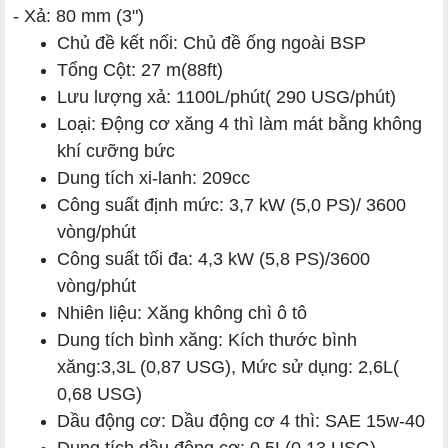
- Xả: 80 mm (3")
Chủ đề kết nối: Chủ đề ống ngoài BSP
Tổng Cột: 27 m(88ft)
Lưu lượng xả: 1100L/phút( 290 USG/phút)
Loại: Động cơ xăng 4 thì làm mát bằng không
khí cưỡng bức
Dung tích xi-lanh: 209cc
Công suất định mức: 3,7 kW (5,0 PS)/ 3600
vòng/phút
Công suất tối đa: 4,3 kW (5,8 PS)/3600
vòng/phút
Nhiên liệu: Xăng không chì ô tô
Dung tích bình xăng: Kích thước bình
xăng:3,3L (0,87 USG), Mức sử dụng: 2,6L(
0,68 USG)
Dầu động cơ: Dầu động cơ 4 thì: SAE 15w-40
Dung tích dầu động cơ: 0,5L(0,13 USG)