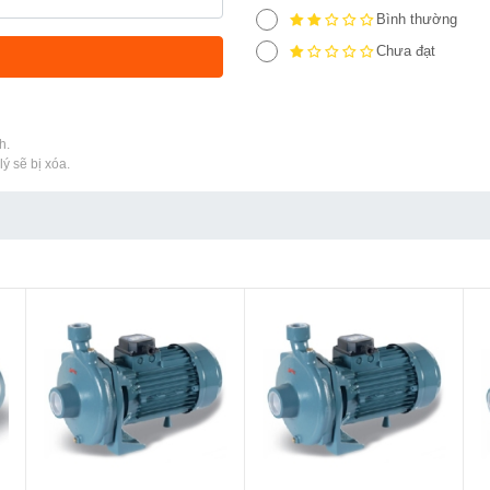
Bình thường
Chưa đạt
h.
ý sẽ bị xóa.