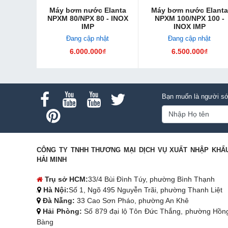
Máy bơm nước Elanta
Máy bơm nước Elanta
NPXM 80/NPX 80 - INOX
NPXM 100/NPX 100 -
IMP
INOX IMP
Đang cập nhật
Đang cập nhật
6.000.000₫
6.500.000₫
Bạn muốn là người sớ
CÔNG TY TNHH THƯƠNG MẠI DỊCH VỤ XUẤT NHẬP KHẨ
HẢI MINH
Trụ sở HCM:
33/4 Bùi Đình Túy, phường Bình Thạnh
Hà Nội:
Số 1, Ngõ 495 Nguyễn Trãi, phường Thanh Liệt
Đà Nẵng:
33 Cao Sơn Pháo, phường An Khê
Hải Phòng:
Số 879 đại lộ Tôn Đức Thắng, phường Hồn
Bàng