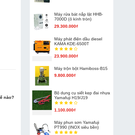
Máy rửa bát nắp lật HHB-
7000D (ô kính tròn)
29.300.000₫
Máy phát điện dầu diesel
KAMA KDE-6500T
23.900.000₫
Máy trộn bột Hamiboss-B15
9.800.000₫
Bộ dụng cụ siết kẹp đai nhựa
hế nào?
Yamafuji H19/J19
1.100.000₫
Máy phun sơn Yamafuji
PT990 (INOX siêu bền)