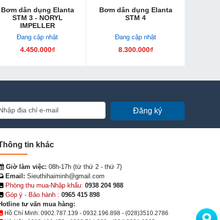
Bơm dân dụng Elanta
Bơm dân dụng Elanta
STM 3 - NORYL
STM 4
IMPELLER
Đang cập nhật
Đang cập nhật
4.450.000₫
8.300.000₫
Đăng ký
Thông tin khác
Giờ làm việc:
08h-17h (từ thứ 2 - thứ 7)
Email:
Sieuthihaiminh@gmail.com
Phòng thu mua-Nhập khẩu:
0938 204 988
Góp ý - Bảo hành :
0965 415 898
Hotline tư vấn mua hàng:
Hồ Chí Minh:
0902.787.139
-
0932.196.898
-
(028)3510.2786