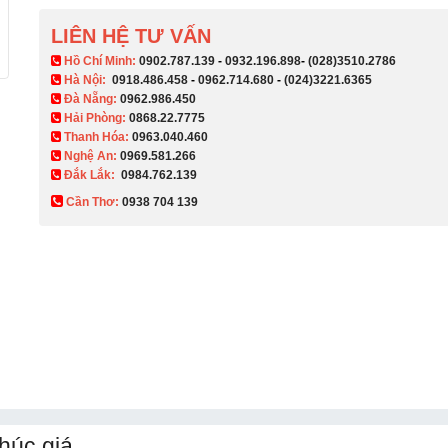
LIÊN HỆ TƯ VẤN
​ Hồ Chí Minh:
0902.787.139
-
0932.196.898
-
(028)3510.2786
Hà Nội:
0918.486.458
-
0962.714.680
-
(024)3221.6365
Đà Nẵng:
0962.986.450
Hải Phòng:
0868.22.7775
Thanh Hóa:
0963.040.460
Nghệ An:
0969.581.266
Đắk Lắk:
0984.762.139
Cần Thơ:
0938 704 139​
húc giá