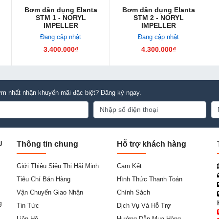
Bơm dân dụng Elanta
Bơm dân dụng Elanta
STM 1 - NORYL
STM 2 - NORYL
IMPELLER
IMPELLER
Đang cập nhật
Đang cập nhật
3.400.000₫
4.300.000₫
m nhất nhận khuyến mãi đặc biệt? Đăng ký ngay.
Thông tin chung
Hỗ trợ khách hàng
U
Giới Thiệu Siêu Thị Hải Minh
Cam Kết
Tiêu Chí Bán Hàng
Hình Thức Thanh Toán
Vận Chuyển Giao Nhận
Chính Sách
g
Tin Tức
Dịch Vụ Và Hỗ Trợ
Liên Hệ
Hướng Dẫn Mua Hàng