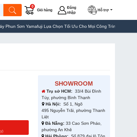
0
Đăng
Giỏ hàng
Hỗ trợ
nhập
 Sơn Yamafuji Lựa Chọn Tối Ưu Cho Mọi Công Trình
Máy Hàn Túi 
SHOWROOM
Trụ sở HCM:
33/4 Bùi Đình
Túy, phường Bình Thạnh
Hà Nội:
Số 1, Ngõ
495 Nguyễn Trãi, phường Thanh
Liệt
Đà Nẵng:
33 Cao Sơn Pháo,
g
phường An Khê
y)
Hải Phòng:
Số 879 đại lộ Tôn