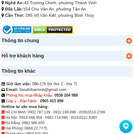
Nghệ An:
43 Trường Chinh, phường Thành Vinh
Đắk Lắk:
154 Chu Văn An, phường Tân An
Cần Thơ:
285 Võ Văn Kiệt, phường Bình Thủy
Thông tin chung
Hỗ trợ khách hàng
Thông tin khác
Giờ làm việc:
08h-17h (từ thứ 2 - thứ 7)
Email:
Sieuthihaiminh@gmail.com
Phòng thu mua-Nhập khẩu:
0938 204 988
Góp ý - Bảo hành :
0965 415 898
Hotline tư vấn mua hàng:
Hồ Chí Minh:
0902.787.139
-
0932.196.898
-
(028)3510.2786
Hà Nội:
0918.486.458
-
0962.714.680
-
(024)3221.6365
Đà Nẵng:
0962.986.450
Hải Phòng:
0868.22.7775
Thanh Hóa:
0963.040.460