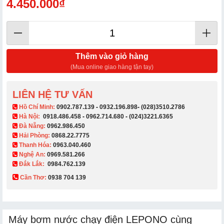
4.450.000₫
Thêm vào giỏ hàng
(Mua online giao hàng tận tay)
LIÊN HỆ TƯ VẤN
​ Hồ Chí Minh:
0902.787.139
-
0932.196.898
-
(028)3510.2786
Hà Nội:
0918.486.458
-
0962.714.680
-
(024)3221.6365
Đà Nẵng:
0962.986.450
Hải Phòng:
0868.22.7775
Thanh Hóa:
0963.040.460
Nghệ An:
0969.581.266
Đắk Lắk:
0984.762.139
Cần Thơ:
0938 704 139​
Máy bơm nước chạy điện LEPONO cùng