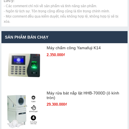
Lưu ý:
- Các comment chỉ nói về sản phẩm và tính năng sản phẩm.
- Ngôn từ lịch sự. Tôn trọng cộng đồng cũng là tôn trọng chính mình.
- Mọi comment đều qua kiểm duyệt, nếu không hợp lệ, không hợp lý sẽ bị
xóa.
SẢN PHẨM BÁN CHẠY
Máy chấm cô​ng Yamafuji K14
2.350.000₫
Máy rửa bát nắp lật HHB-7000D (ô kính
tròn)
29.300.000₫