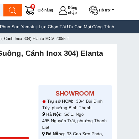
0
Đăng
Giỏ hàng
Hỗ trợ
nhập
ơn Yamafuji Lựa Chọn Tối Ưu Cho Mọi Công Trình
Máy Hàn Túi Ya
, Cánh Inox 304) Elanta MCV 200/5 T
uồng, Cánh Inox 304) Elanta
SHOWROOM
Trụ sở HCM:
33/4 Bùi Đình
Túy, phường Bình Thạnh
Hà Nội:
Số 1, Ngõ
495 Nguyễn Trãi, phường Thanh
Liệt
Đà Nẵng:
33 Cao Sơn Pháo,