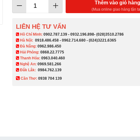
Thêm vào giỏ hàn
(Mua online giao hàng tận ta
LIÊN HỆ TƯ VẤN
​ Hồ Chí Minh:
0902.787.139
-
0932.196.898
-
(028)3510.2786
Hà Nội:
0918.486.458
-
0962.714.680
-
(024)3221.6365
Đà Nẵng:
0962.986.450
Hải Phòng:
0868.22.7775
Thanh Hóa:
0963.040.460
Nghệ An:
0969.581.266
Đắk Lắk:
0984.762.139
Cần Thơ:
0938 704 139​