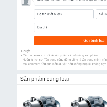
Lưu ý:
- Các comment chỉ nói về sản phẩm và tính năng sản phẩm.
- Ngôn từ lịch sự. Tôn trọng cộng đồng cũng là tôn trọng chính mìn
- Mọi comment đều qua kiểm duyệt, nếu không hợp lệ, không hợp l
Sản phẩm cùng loại