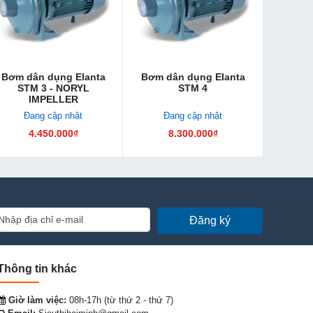
Bơm dân dụng Elanta
Bơm dân dụng Elanta
STM 3 - NORYL
STM 4
IMPELLER
Đang cập nhật
Đang cập nhật
4.450.000₫
8.300.000₫
Đăng ký
Thông tin khác
Giờ làm việc:
08h-17h (từ thứ 2 - thứ 7)