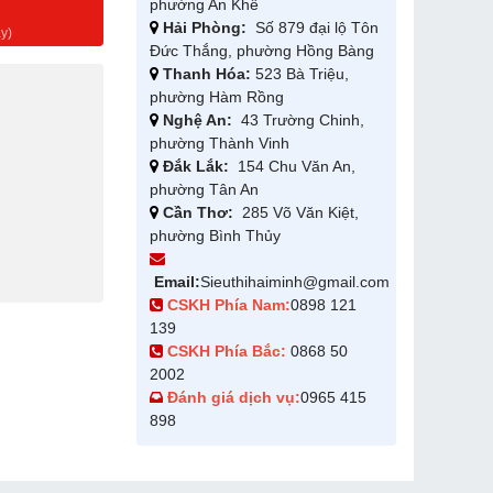
phường An Khê
g
Hải Phòng:
Số 879 đại lộ Tôn
y)
Đức Thắng, phường Hồng Bàng
Thanh Hóa:
523 Bà Triệu,
phường Hàm Rồng
Nghệ An:
43 Trường Chinh,
phường Thành Vinh
Đắk Lắk:
154 Chu Văn An,
phường Tân An
Cần Thơ:
285 Võ Văn Kiệt,
phường Bình Thủy
Email:
Sieuthihaiminh@gmail.com
CSKH Phía Nam:
0898 121
139
CSKH Phía Bắc:
0868 50
2002
Đánh giá dịch vụ:
0965 415
898