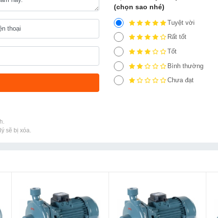
(chọn sao nhé)
Tuyệt vời
Rất tốt
Tốt
Bình thường
Chưa đạt
h.
ý sẽ bị xóa.