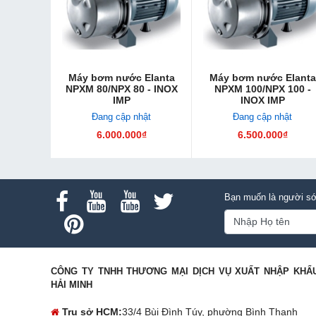
Máy bơm nước Elanta
Máy bơm nước Elanta
NPXM 80/NPX 80 - INOX
NPXM 100/NPX 100 -
IMP
INOX IMP
Đang cập nhật
Đang cập nhật
6.000.000₫
6.500.000₫
Bạn muốn là người sớ
CÔNG TY TNHH THƯƠNG MẠI DỊCH VỤ XUẤT NHẬP KHẨ
HẢI MINH
Trụ sở HCM:
33/4 Bùi Đình Túy, phường Bình Thạnh