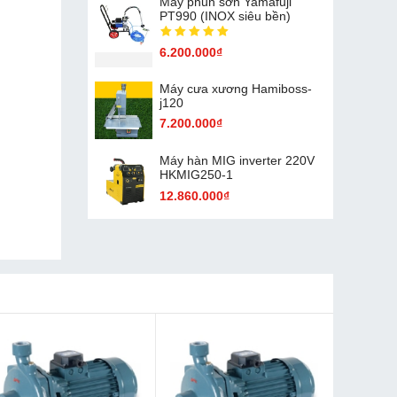
Máy phun sơn Yamafuji
PT990 (INOX siêu bền)
6.200.000₫
Máy cưa xương Hamiboss-
j120
7.200.000₫
Máy hàn MIG inverter 220V
HKMIG250-1
12.860.000₫