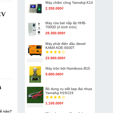
Máy chấm cô​ng Yamafuji K14
2.350.000₫
CV
Máy rửa bát nắp lật HHB-
7000D (ô kính tròn)
29.300.000₫
Máy phát điện dầu diesel
KAMA KDE-6500T
23.900.000₫
Máy trộn bột Hamiboss-B15
9.800.000₫
a
Bộ dụng cụ siết kẹp đai nhựa
Yamafuji H19/J19
1.100.000₫
hế nào?