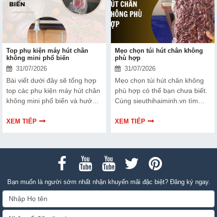
Top phụ kiện máy hút chân
Mẹo chọn túi hút chân không
không mini phổ biến
phù hợp
31/07/2026
31/07/2026
Bài viết dưới đây sẽ tổng hợp
Mẹo chọn túi hút chân không
top các phụ kiện máy hút chân
phù hợp có thể bạn chưa biết.
không mini phổ biến và hướng
Cùng sieuthihaiminh.vn tìm
dẫn bạn cách bảo trì, thay thế
hiểu chi tiết cách lựa chọn qua
chuẩn kỹ thuật ngay tại nhà.
thông tin bài viết dưới đây nhé!
XEM TIẾP
XEM TIẾP
Bạn muốn là người sớm nhất nhận khuyến mãi đặc biệt? Đăng ký ngay.