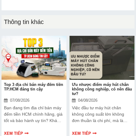
Thông tin khác
Top 3 địa chỉ bán máy đếm tiền
Ưu nhược điểm máy hút chân
TP.HCM đáng tin cậy
không công nghiệp, có nên đầu
tư?
07/08/2026
04/08/2026
Bạn đang tìm địa chỉ bán máy
Việc đầu tư máy hút chân
đếm tiền HCM chính hãng, giá
không công suất lớn không
tốt và bảo hành uy tín? Khám
đơn thuần là chi phí, mà là
phá ngay Top 3 đơn vị được
cách bạn bảo vệ chất lượng
nhiều doanh nghiệp, cửa hàng
sản phẩm và nâng cao vị thế
XEM TIẾP
XEM TIẾP