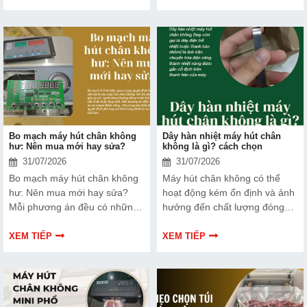
và ngân hàng tin tưởng lựa
thương hiệu trên thị trường.
chọn.
Tìm hiểu ngay về ưu nhược
điểm của thiết bị này để có
thêm thông tin và giúp bạn đưa
ra lựa chọn phù hợp, hiệu quả
hơn nhé!
Bo mạch máy hút chân không
Dây hàn nhiệt máy hút chân
hư: Nên mua mới hay sửa?
không là gì? cách chọn
31/07/2026
31/07/2026
Bo mạch máy hút chân không
Máy hút chân không có thể
hư: Nên mua mới hay sửa?
hoạt động kém ổn định và ảnh
Mỗi phương án đều có những
hưởng đến chất lượng đóng
ưu và nhược điểm riêng. Hãy
gói nếu dây hàn nhiệt gặp lỗi.
cùng tìm hiểu để đưa ra quyết
Bài viết dưới đây sẽ giúp bạn
XEM TIẾP
XEM TIẾP
định phù hợp với tình trạng
hiểu rõ hơn về dây hàn nhiệt
thiết bị và ngân sách của bạn.
và cách lựa chọn phù hợp.