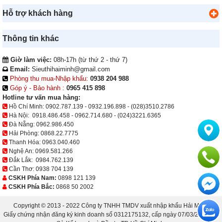
Hỗ trợ khách hàng
Thông tin khác
Giờ làm việc:
08h-17h (từ thứ 2 - thứ 7)
Email:
Sieuthihaiminh@gmail.com
Phòng thu mua-Nhập khẩu:
0938 204 988
Góp ý - Bảo hành :
0965 415 898
Hotline tư vấn mua hàng:
Hồ Chí Minh:
0902.787.139
-
0932.196.898
-
(028)3510.2786
Hà Nội:
0918.486.458
-
0962.714.680
-
(024)3221.6365
Đà Nẵng:
0962.986.450
Hải Phòng:
0868.22.7775
Thanh Hóa:
0963.040.460
Nghệ An:
0969.581.266
Đắk Lắk:
0984.762.139
Cần Thơ:
0938 704 139
CSKH Phía Nam:
0898 121 139
CSKH Phía Bắc:
0868 50 2002
Copyright © 2013 - 2022 Công ty TNHH TMDV xuất nhập khẩu Hải Minh.
Giấy chứng nhận đăng ký kinh doanh số 0312175132, cấp ngày 07/03/2013 bởi