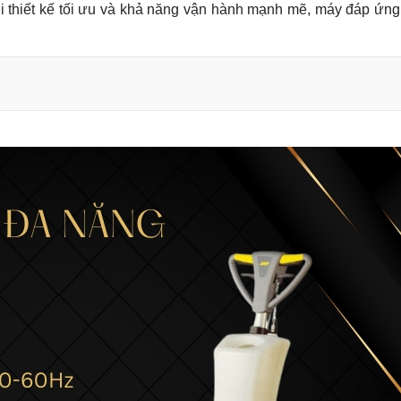
i thiết kế tối ưu và khả năng vận hành mạnh mẽ, máy đáp ứng 
43 L10