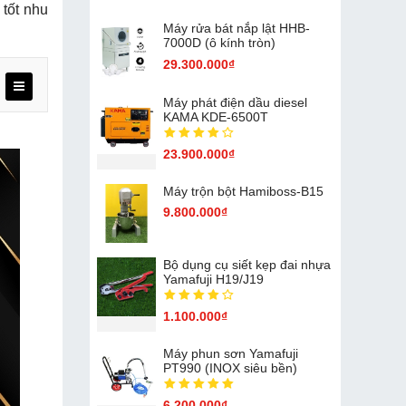
tốt nhu
Máy rửa bát nắp lật HHB-
7000D (ô kính tròn)
29.300.000₫
Máy phát điện dầu diesel
KAMA KDE-6500T
23.900.000₫
Máy trộn bột Hamiboss-B15
9.800.000₫
Bộ dụng cụ siết kẹp đai nhựa
Yamafuji H19/J19
1.100.000₫
Máy phun sơn Yamafuji
PT990 (INOX siêu bền)
6.200.000₫