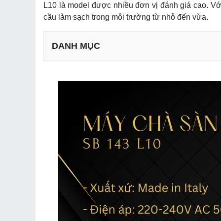
L10 là model được nhiều đơn vị đánh giá cao. Vớ
cầu làm sạch trong môi trường từ nhỏ đến vừa.
DANH MỤC
a. Thông số kỹ thuật máy lau sàn
b. Phụ kiện đính kèm
a. Tính năng tránh khởi động ngẫu nhiên
b. Ưu điểm vượt trội của GHIBLI & WIRBEL SB 1