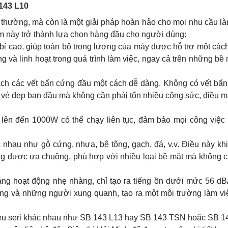
143 L10
ng thường, mà còn là một giải pháp hoàn hảo cho mọi nhu cầu l
m này trở thành lựa chọn hàng đầu cho người dùng:
bỉ cao, giúp toàn bộ trọng lượng của máy được hỗ trợ một cách
g và linh hoạt trong quá trình làm việc, ngay cả trên những bề
ạch các vết bẩn cứng đầu một cách dễ dàng. Không có vết bẩn
i vẻ đẹp ban đầu mà không cần phải tốn nhiều công sức, điều 
lên đến 1000W có thể chạy liên tục, đảm bảo mọi công việc 
 nhau như gỗ cứng, nhựa, bê tông, gạch, đá, v.v. Điều này kh
ăng được ưa chuộng, phù hợp với nhiều loại bề mặt mà không c
ăng hoạt động nhẹ nhàng, chỉ tạo ra tiếng ồn dưới mức 56 dB
ng và những người xung quanh, tạo ra một môi trường làm việ
ều seri khác nhau như
SB 143 L13
hay SB 143 TSN hoặc SB 1