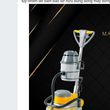
tuy nhiên để đảm bảo sở hữu đúng dòng máy đừng q