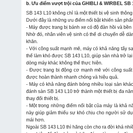
b. Ưu điểm vượt trội của GHIBLI & WIRBEL SB 
SB 143 L10 không chỉ là một thiết bị vệ sinh thô
Dưới đây là những ưu điểm nổi bật khiến sản phẩ
- Máy được trang bị bánh xe có độ đàn hồi và bền 
Nhờ đó, nhân viên vệ sinh có thể di chuyển dễ dàn
khăn.
- Với công suất mạnh mẽ, máy có khả năng tẩy s
thể làm khó được SB 143 L10, giúp sàn nhà trở lạ
dòng máy khác không thể thực hiện.
- Được trang bị động cơ mạnh mẽ với công suất 
được hoàn thành nhanh chóng và hiệu quả.
- Máy có khả năng đánh bóng nhiều loại sàn khác
đánh sàn SB 143 L10 trở thành một thiết bị đa n
thay đổi thiết bị.
- Một trong những điểm nổi bật của máy là khả n
này giúp giảm thiểu sự khó chịu cho người sử dụ
mái hơn.
Ngoài SB 143 L10 thì hãng còn cho ra đời khá nhi