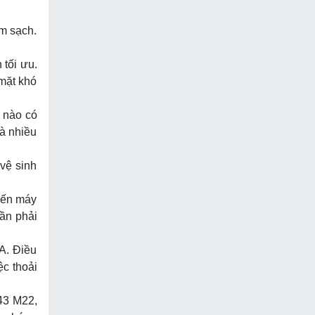
àm sạch.
 tối ưu.
 mặt khó
 nào có
mà nhiều
vệ sinh
iến máy
ần phải
A. Điều
c thoải
43 M22,