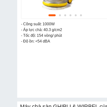
- Công suất: 1000W
- Áp lực chà: 40.3 g/cm2
- Tốc độ: 154 vòng/ phút
- Độ ồn: <54 dBA
Máy chà sàn GHIBLI & WIRBEL cùn