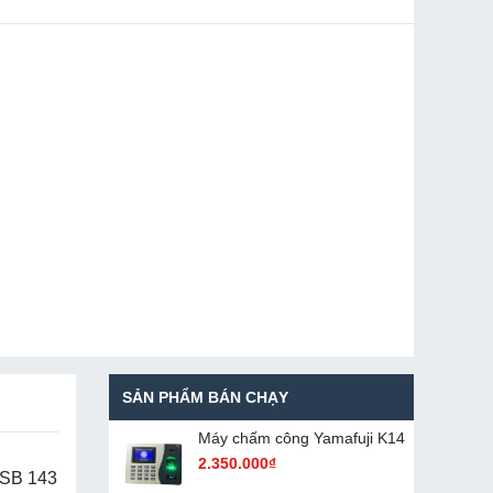
SẢN PHẨM BÁN CHẠY
Máy chấm cô​ng Yamafuji K14
2.350.000₫
ó SB 143