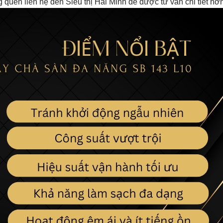
uên liên hệ đến Siêu thị Hải Minh để được tư vấn chi tiết hơ