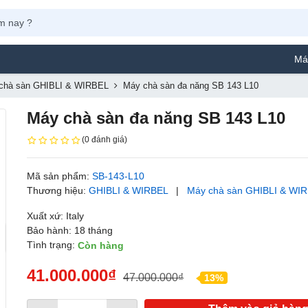
Máy Phun Sơn Y
chà sàn GHIBLI & WIRBEL
Máy chà sàn đa năng SB 143 L10
Máy chà sàn đa năng SB 143 L10
(0 đánh giá)
Mã sản phẩm:
SB-143-L10
Thương hiệu:
GHIBLI & WIRBEL
|
Máy chà sàn GHIBLI & WI
Xuất xứ: Italy
Bảo hành: 18 tháng
Tình trạng:
Còn hàng
41.000.000₫
47.000.000₫
13%