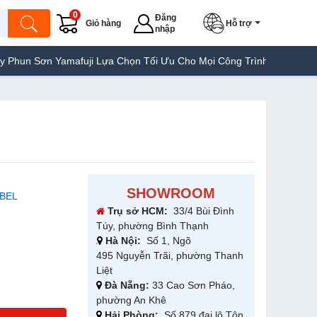
0
Đăng
Giỏ hàng
Hỗ trợ
nhập
amafuji Lựa Chọn Tối Ưu Cho Mọi Công Trình
Máy Hàn Túi Yamafu
SHOWROOM
RBEL
Trụ sở HCM:
33/4 Bùi Đình
Túy, phường Bình Thạnh
Hà Nội:
Số 1, Ngõ
495 Nguyễn Trãi, phường Thanh
Liệt
Đà Nẵng:
33 Cao Sơn Pháo,
phường An Khê
Hải Phòng:
Số 879 đại lộ Tôn