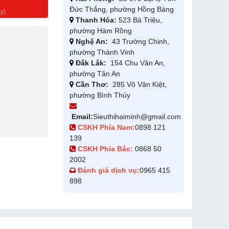
g
Đức Thắng, phường Hồng Bàng
y)
Thanh Hóa:
523 Bà Triệu,
phường Hàm Rồng
Nghệ An:
43 Trường Chinh,
phường Thành Vinh
Đắk Lắk:
154 Chu Văn An,
phường Tân An
Cần Thơ:
285 Võ Văn Kiệt,
phường Bình Thủy
Email:
Sieuthihaiminh@gmail.com
CSKH Phía Nam:
0898 121
139
CSKH Phía Bắc:
0868 50
2002
Đánh giá dịch vụ:
0965 415
898