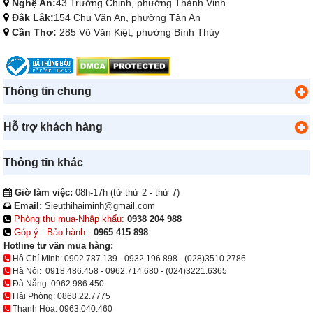
Nghệ An:
43 Trường Chinh, phường Thành Vinh
Đắk Lắk:
154 Chu Văn An, phường Tân An
Cần Thơ:
285 Võ Văn Kiệt, phường Bình Thủy
Thông tin chung
Hỗ trợ khách hàng
Thông tin khác
Giờ làm việc:
08h-17h (từ thứ 2 - thứ 7)
Email:
Sieuthihaiminh@gmail.com
Phòng thu mua-Nhập khẩu:
0938 204 988
Góp ý - Bảo hành :
0965 415 898
Hotline tư vấn mua hàng:
Hồ Chí Minh:
0902.787.139
-
0932.196.898
-
(028)3510.2786
Hà Nội:
0918.486.458
-
0962.714.680
-
(024)3221.6365
Đà Nẵng:
0962.986.450
Hải Phòng:
0868.22.7775
Thanh Hóa:
0963.040.460