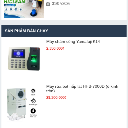
31/07/2026
SẢN PHẨM BÁN CHẠY
Máy chấm cô​ng Yamafuji K14
2.350.000₫
Máy rửa bát nắp lật HHB-7000D (ô kính
tròn)
29.300.000₫