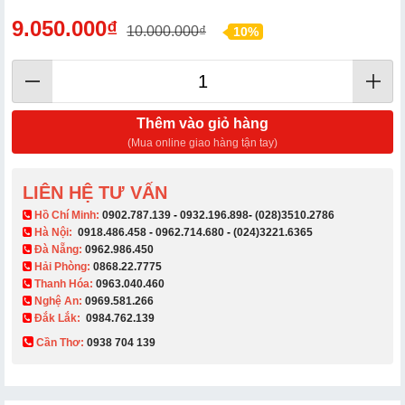
9.050.000₫
10.000.000₫
10%
Thêm vào giỏ hàng
(Mua online giao hàng tận tay)
LIÊN HỆ TƯ VẤN
​ Hồ Chí Minh:
0902.787.139
-
0932.196.898
-
(028)3510.2786
Hà Nội:
0918.486.458
-
0962.714.680
-
(024)3221.6365
Đà Nẵng:
0962.986.450
Hải Phòng:
0868.22.7775
Thanh Hóa:
0963.040.460
Nghệ An:
0969.581.266
Đắk Lắk:
0984.762.139
Cần Thơ:
0938 704 139​