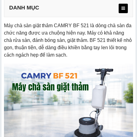
DANH MỤC
Máy chà sàn giặt thảm CAMRY BF 521 là dòng chà sàn đa
a. Thông số máy
chức năng được ưa chuộng hiện nay. Máy có khả năng
chà rửa sàn, đánh bóng sàn, giặt thảm. BF 521 thiết kế nhỏ
b. Phụ kiện đi kèm
gọn, thuận tiện, dễ dàng điều khiền bằng tay len lỏi trong
cách ngách hẹp để làm sạch.