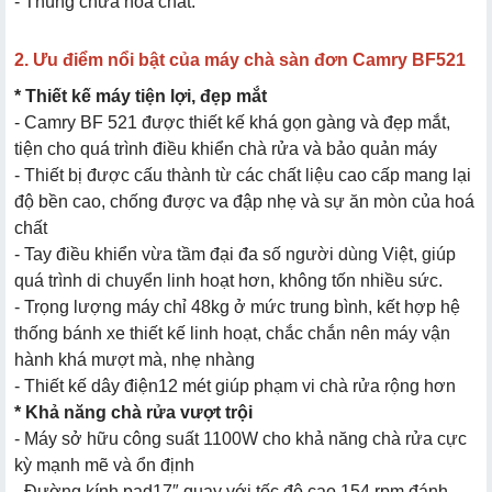
- Thùng chứa hoá chất.
2. Ưu điểm nổi bật của máy chà sàn đơn Camry BF521
* Thiết kế máy tiện lợi, đẹp mắt
- Camry BF 521 được thiết kế khá gọn gàng và đẹp mắt,
tiện cho quá trình điều khiển chà rửa và bảo quản máy
- Thiết bị được cấu thành từ các chất liệu cao cấp mang lại
độ bền cao, chống được va đập nhẹ và sự ăn mòn của hoá
chất
- Tay điều khiển vừa tầm đại đa số người dùng Việt, giúp
quá trình di chuyển linh hoạt hơn, không tốn nhiều sức.
- Trọng lượng máy chỉ 48kg ở mức trung bình, kết hợp hệ
thống bánh xe thiết kế linh hoạt, chắc chắn nên máy vận
hành khá mượt mà, nhẹ nhàng
- Thiết kế dây điện12 mét giúp phạm vi chà rửa rộng hơn
* Khả năng chà rửa vượt trội
- Máy sở hữu công suất 1100W cho khả năng chà rửa cực
kỳ mạnh mẽ và ổn định
- Đường kính pad17″ quay với tốc độ cao 154 rpm đánh