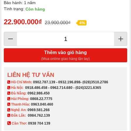
Bảo hành: 1 năm
Tình trạng:
Còn hàng
22.900.000₫
23.900.000₫
4%
Thêm vào giỏ hàng
(Mua online giao hàng tận tay)
LIÊN HỆ TƯ VẤN
​ Hồ Chí Minh:
0902.787.139
-
0932.196.898
-
(028)3510.2786
Hà Nội:
0918.486.458
-
0962.714.680
-
(024)3221.6365
Đà Nẵng:
0962.986.450
Hải Phòng:
0868.22.7775
Thanh Hóa:
0963.040.460
Nghệ An:
0969.581.266
Đắk Lắk:
0984.762.139
Cần Thơ:
0938 704 139​