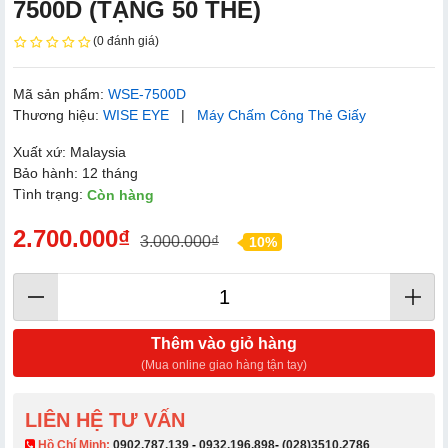
7500D (TẶNG 50 THẺ)
(0 đánh giá)
Mã sản phẩm:
WSE-7500D
Thương hiệu:
WISE EYE
|
Máy Chấm Công Thẻ Giấy
Xuất xứ: Malaysia
Bảo hành: 12 tháng
Tình trạng:
Còn hàng
2.700.000₫
3.000.000₫
10%
Thêm vào giỏ hàng
(Mua online giao hàng tận tay)
LIÊN HỆ TƯ VẤN
​ Hồ Chí Minh:
0902.787.139
-
0932.196.898
-
(028)3510.2786