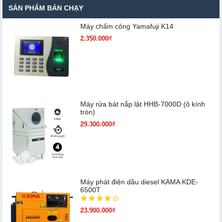
SẢN PHẨM BÁN CHẠY
Máy chấm cô​ng Yamafuji K14
2.350.000₫
Máy rửa bát nắp lật HHB-7000D (ô kính
tròn)
29.300.000₫
Máy phát điện dầu diesel KAMA KDE-
6500T
23.900.000₫