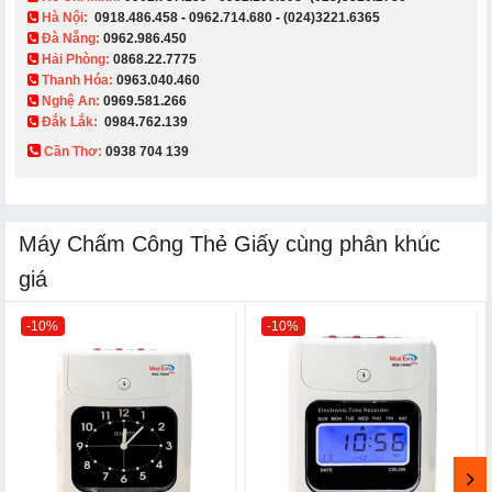
Hà Nội:
0918.486.458
-
0962.714.680
-
(024)3221.6365
Đà Nẵng:
0962.986.450
Hải Phòng:
0868.22.7775
Thanh Hóa:
0963.040.460
Nghệ An:
0969.581.266
Đắk Lắk:
0984.762.139
Cần Thơ:
0938 704 139​
Máy Chấm Công Thẻ Giấy cùng phân khúc
giá
-10%
-10%