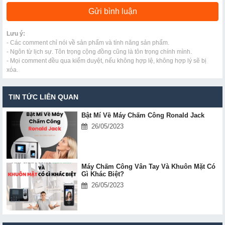
Lưu ý:
- Các comment chỉ nói về sản phẩm và tính năng sản phẩm.
- Ngôn từ lịch sự. Tôn trọng cộng đồng cũng là tôn trọng chính mình.
- Mọi comment đều qua kiểm duyệt, nếu không hợp lệ, không hợp lý sẽ bị
xóa.
TIN TỨC LIÊN QUAN
Bật Mí Về Máy Chấm Công Ronald Jack
26/05/2023
Máy Chấm Công Vân Tay Và Khuôn Mặt Có
Gì Khác Biệt?
26/05/2023