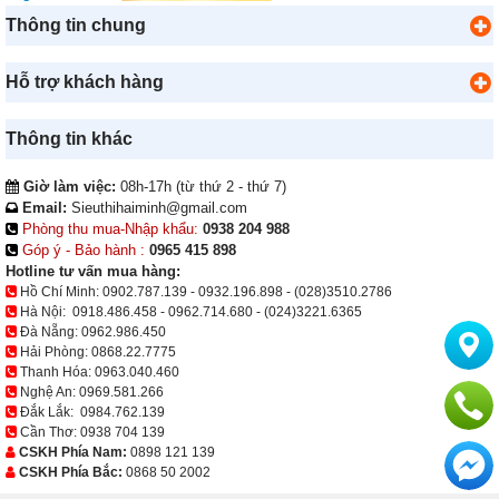
Thông tin chung
Hỗ trợ khách hàng
Thông tin khác
Giờ làm việc:
08h-17h (từ thứ 2 - thứ 7)
Email:
Sieuthihaiminh@gmail.com
Phòng thu mua-Nhập khẩu:
0938 204 988
Góp ý - Bảo hành :
0965 415 898
Hotline tư vấn mua hàng:
Hồ Chí Minh:
0902.787.139
-
0932.196.898
-
(028)3510.2786
Hà Nội:
0918.486.458
-
0962.714.680
-
(024)3221.6365
Đà Nẵng:
0962.986.450
Hải Phòng:
0868.22.7775
Thanh Hóa:
0963.040.460
Nghệ An:
0969.581.266
Đắk Lắk:
0984.762.139
Cần Thơ:
0938 704 139
CSKH Phía Nam:
0898 121 139
CSKH Phía Bắc:
0868 50 2002