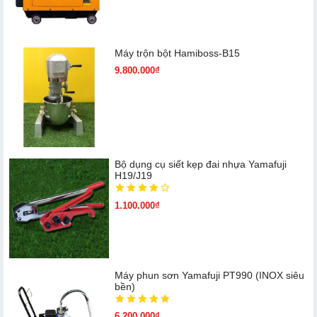
Máy trộn bột Hamiboss-B15
9.800.000₫
Bộ dụng cụ siết kẹp đai nhựa Yamafuji
H19/J19
1.100.000₫
Máy phun sơn Yamafuji PT990 (INOX siêu
bền)
6.200.000₫