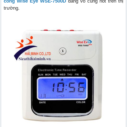
công
Wise Eye WSE-7500D
đang vô cùng hot trên thị
trường.