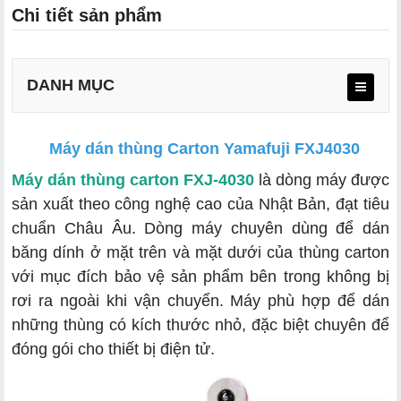
Chi tiết sản phẩm
DANH MỤC
Máy dán thùng Carton Yamafuji FXJ4030
Thông số kỹ thuật của máy dán thùng carton Yamafuji
FXJ-4030
Máy dán thùng carton FXJ-4030
là dòng máy được
sản xuất theo công nghệ cao của Nhật Bản, đạt tiêu
Đặc điểm nổi bật của máy dán thùng Carton Yamafuji
FXJ-4030
chuẩn Châu Âu. Dòng máy chuyên dùng để dán
băng dính ở mặt trên và mặt dưới của thùng carton
với mục đích bảo vệ sản phẩm bên trong không bị
rơi ra ngoài khi vận chuyển. Máy phù hợp để dán
những thùng có kích thước nhỏ, đặc biệt chuyên để
đóng gói cho thiết bị điện tử.