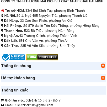
CÔNG TY TNHH THƯƠNG MẠI DỊCH VỤ XUẤT NHẬP KHẨU HẢI MINH
Trụ sở HCM:
33/4 Bùi Đình Túy, phường Bình Thạnh
Hà Nội:
Số 1, Ngõ 495 Nguyễn Trãi, phường Thanh Liệt
Đà Nẵng:
33 Cao Sơn Pháo, phường An Khê
Hải Phòng:
Số 879 đại lộ Tôn Đức Thắng, phường Hồng Bàng
Thanh Hóa:
523 Bà Triệu, phường Hàm Rồng
Nghệ An:
43 Trường Chinh, phường Thành Vinh
Đắk Lắk:
154 Chu Văn An, phường Tân An
Cần Thơ:
285 Võ Văn Kiệt, phường Bình Thủy
Thông tin chung
Hỗ trợ khách hàng
Thông tin khác
Giờ làm việc:
08h-17h (từ thứ 2 - thứ 7)
Email:
Sieuthihaiminh@gmail.com