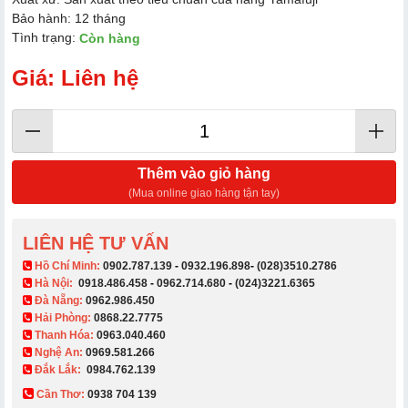
Bảo hành: 12 tháng
Tình trạng:
Còn hàng
Giá: Liên hệ
Thêm vào giỏ hàng
(Mua online giao hàng tận tay)
LIÊN HỆ TƯ VẤN
​ Hồ Chí Minh:
0902.787.139
-
0932.196.898
-
(028)3510.2786
Hà Nội:
0918.486.458
-
0962.714.680
-
(024)3221.6365
Đà Nẵng:
0962.986.450
Hải Phòng:
0868.22.7775
Thanh Hóa:
0963.040.460
Nghệ An:
0969.581.266
Đắk Lắk:
0984.762.139
Cần Thơ:
0938 704 139​