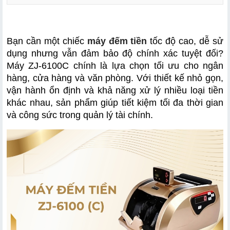
1.1 Thông số kỹ thuật chi tiết
Bạn cần một chiếc 
máy đếm tiền
 tốc độ cao, dễ sử 
1.2 Bộ phụ kiện đi kèm theo máy
dụng nhưng vẫn đảm bảo độ chính xác tuyệt đối? 
Máy ZJ-6100C chính là lựa chọn tối ưu cho ngân 
hàng, cửa hàng và văn phòng. Với thiết kế nhỏ gọn, 
vận hành ổn định và khả năng xử lý nhiều loại tiền 
2.1 Tốc độ đếm nhanh, tiết kiệm thời gian
khác nhau, sản phẩm giúp tiết kiệm tối đa thời gian 
và công sức trong quản lý tài chính.
2.2 Đếm đa dạng loại tiền và hỗ trợ ngoại tệ
2.3 Chức năng cộng dồn thông minh và chia lô tiện lợi
2.4 Vận hành tự động, phát hiện lỗi thông minh
2.5 Thiết kế gọn nhẹ, bền chắc