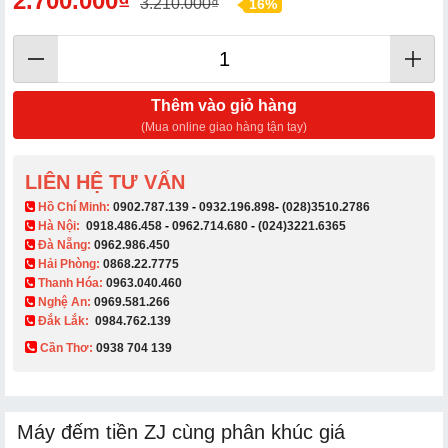
2.700.000₫
3.210.000₫
16%
Thêm vào giỏ hàng
(Mua online giao hàng tận tay)
LIÊN HỆ TƯ VẤN
​ Hồ Chí Minh:
0902.787.139
-
0932.196.898
-
(028)3510.2786
Hà Nội:
0918.486.458
-
0962.714.680
-
(024)3221.6365
Đà Nẵng:
0962.986.450
Hải Phòng:
0868.22.7775
Thanh Hóa:
0963.040.460
Nghệ An:
0969.581.266
Đắk Lắk:
0984.762.139
Cần Thơ:
0938 704 139​
Máy đếm tiền ZJ cùng phân khúc giá