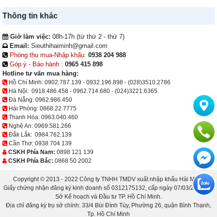
Thông tin khác
Giờ làm việc:
08h-17h (từ thứ 2 - thứ 7)
Email:
Sieuthihaiminh@gmail.com
Phòng thu mua-Nhập khẩu:
0938 204 988
Góp ý - Bảo hành :
0965 415 898
Hotline tư vấn mua hàng:
Hồ Chí Minh:
0902.787.139
-
0932.196.898
-
(028)3510.2786
Hà Nội:
0918.486.458
-
0962.714.680
-
(024)3221.6365
Đà Nẵng:
0962.986.450
Hải Phòng:
0868.22.7775
Thanh Hóa:
0963.040.460
Nghệ An:
0969.581.266
Đắk Lắk:
0984.762.139
Cần Thơ:
0938 704 139
CSKH Phía Nam:
0898 121 139
CSKH Phía Bắc:
0868 50 2002
Copyright © 2013 - 2022 Công ty TNHH TMDV xuất nhập khẩu Hải Minh.
Giấy chứng nhận đăng ký kinh doanh số 0312175132, cấp ngày 07/03/2013 bởi
Sở Kế hoạch và Đầu tư TP. Hồ Chí Minh.
Địa chỉ đăng ký trụ sở chính: 33/4 Bùi Đình Túy, Phường 26, quận Bình Thạnh,
Tp. Hồ Chí Minh