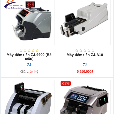
Máy đếm tiền ZJ-9900 (Bỏ
Máy đêm tiền ZJ-A10
mẫu)
ZJ
ZJ
Giá:
Liên hệ
5.250.000₫
-13%