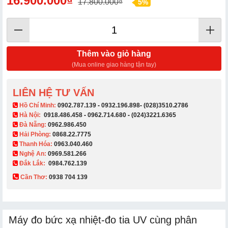
16.900.000₫
17.800.000₫
5%
Thêm vào giỏ hàng
(Mua online giao hàng tận tay)
LIÊN HỆ TƯ VẤN
​ Hồ Chí Minh:
0902.787.139
-
0932.196.898
-
(028)3510.2786
Hà Nội:
0918.486.458
-
0962.714.680
-
(024)3221.6365
Đà Nẵng:
0962.986.450
Hải Phòng:
0868.22.7775
Thanh Hóa:
0963.040.460
Nghệ An:
0969.581.266
Đắk Lắk:
0984.762.139
Cần Thơ:
0938 704 139​
Máy đo bức xạ nhiệt-đo tia UV cùng phân