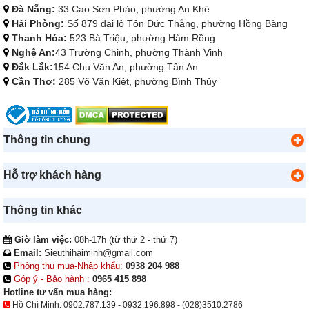
Đà Nẵng:
33 Cao Sơn Pháo, phường An Khê
Hải Phòng:
Số 879 đại lộ Tôn Đức Thắng, phường Hồng Bàng
Thanh Hóa:
523 Bà Triệu, phường Hàm Rồng
Nghệ An:
43 Trường Chinh, phường Thành Vinh
Đắk Lắk:
154 Chu Văn An, phường Tân An
Cần Thơ:
285 Võ Văn Kiệt, phường Bình Thủy
Thông tin chung
Hỗ trợ khách hàng
Thông tin khác
Giờ làm việc:
08h-17h (từ thứ 2 - thứ 7)
Email:
Sieuthihaiminh@gmail.com
Phòng thu mua-Nhập khẩu:
0938 204 988
Góp ý - Bảo hành :
0965 415 898
Hotline tư vấn mua hàng:
Hồ Chí Minh:
0902.787.139
-
0932.196.898
-
(028)3510.2786