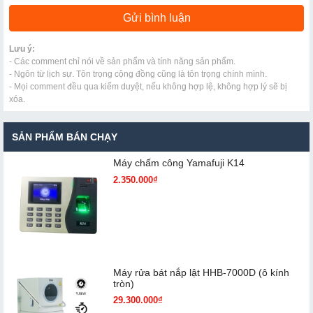
Lưu ý:
- Các comment chỉ nói về sản phẩm và tính năng sản phẩm.
- Ngôn từ lịch sự. Tôn trọng cộng đồng cũng là tôn trọng chính mình.
- Mọi comment đều qua kiểm duyệt, nếu không hợp lệ, không hợp lý sẽ bị
xóa.
SẢN PHẨM BÁN CHẠY
Máy chấm cô​ng Yamafuji K14
2.350.000₫
Máy rửa bát nắp lật HHB-7000D (ô kính
tròn)
29.300.000₫