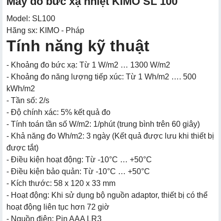
Máy đo bức xạ nhiệt KIMO SL 100
Model: SL100
Hãng sx: KIMO - Pháp
Tính năng kỹ thuật
- Khoảng đo bức xạ: Từ 1 W/m2 … 1300 W/m2
- Khoảng đo năng lượng tiếp xúc: Từ 1 Wh/m2 …. 500
kWh/m2
- Tần số: 2/s
- Độ chính xác: 5% kết quả đo
- Tính toán tần số W/m2: 1/phút (trung bình trên 60 giây)
- Khả năng đo Wh/m2: 3 ngày (Kết quả được lưu khi thiết bị
được tắt)
- Điều kiện hoạt động: Từ -10°C … +50°C
- Điều kiện bảo quản: Từ -10°C … +50°C
- Kích thước: 58 x 120 x 33 mm
- Hoạt động: Khi sử dụng bộ nguồn adaptor, thiết bị có thể
hoạt động liên tục hơn 72 giờ
- Nguồn điện: Pin AAA LR3