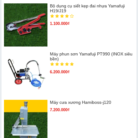
Bộ dụng cụ siết kẹp đai nhựa Yamafuji
H19/J19
1.100.000₫
Máy phun sơn Yamafuji PT990 (INOX siêu
bền)
6.200.000₫
Máy cưa xương Hamiboss-j120
7.200.000₫