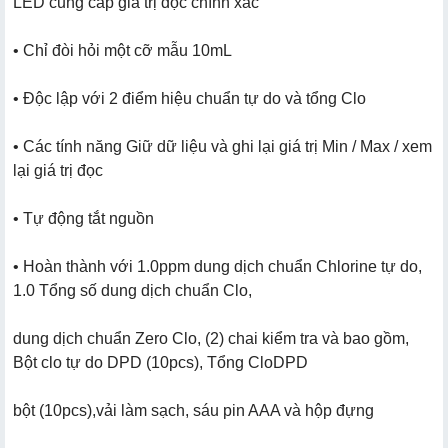
LED cung cấp giá trị đọc chính xác
• Chỉ đòi hỏi một cỡ mẫu 10mL
• Độc lập với 2 điểm hiệu chuẩn tự do và tổng Clo
• Các tính năng Giữ dữ liệu và ghi lại giá trị Min / Max / xem
lại giá trị đọc
• Tự động tắt nguồn
• Hoàn thành với 1.0ppm dung dịch chuẩn Chlorine tự do,
1.0 Tổng số dung dịch chuẩn Clo,
dung dịch chuẩn Zero Clo, (2) chai kiểm tra và bao gồm,
Bột clo tự do DPD (10pcs), Tổng CloDPD
bột (10pcs),vải làm sạch, sáu pin AAA và hộp đựng