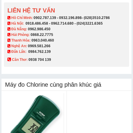
LIÊN HỆ TƯ VẤN
​ Hồ Chí Minh:
0902.787.139
-
0932.196.898
-
(028)3510.2786
Hà Nội:
0918.486.458
-
0962.714.680
-
(024)3221.6365
Đà Nẵng:
0962.986.450
Hải Phòng:
0868.22.7775
Thanh Hóa:
0963.040.460
Nghệ An:
0969.581.266
Đắk Lắk:
0984.762.139
Cần Thơ:
0938 704 139​
Máy đo Chlorine cùng phân khúc giá