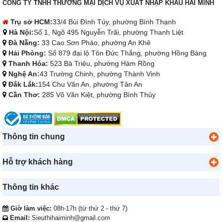
CÔNG TY TNHH THƯƠNG MẠI DỊCH VỤ XUẤT NHẬP KHẨU HẢI MINH
Trụ sở HCM:
33/4 Bùi Đình Túy, phường Bình Thạnh
Hà Nội:
Số 1, Ngõ 495 Nguyễn Trãi, phường Thanh Liệt
Đà Nẵng:
33 Cao Sơn Pháo, phường An Khê
Hải Phòng:
Số 879 đại lộ Tôn Đức Thắng, phường Hồng Bàng
Thanh Hóa:
523 Bà Triệu, phường Hàm Rồng
Nghệ An:
43 Trường Chinh, phường Thành Vinh
Đắk Lắk:
154 Chu Văn An, phường Tân An
Cần Thơ:
285 Võ Văn Kiệt, phường Bình Thủy
Thông tin chung
Hỗ trợ khách hàng
Thông tin khác
Giờ làm việc:
08h-17h (từ thứ 2 - thứ 7)
Email:
Sieuthihaiminh@gmail.com