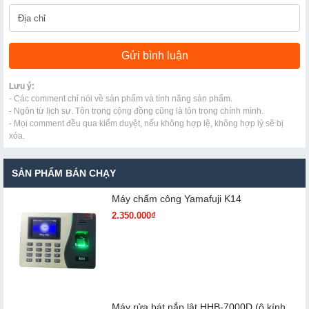
Lưu ý:
- Các comment chỉ nói về sản phẩm và tính năng sản phẩm.
- Ngôn từ lịch sự. Tôn trọng cộng đồng cũng là tôn trọng chính mình.
- Mọi comment đều qua kiểm duyệt, nếu không hợp lệ, không hợp lý sẽ bị
xóa.
SẢN PHẨM BÁN CHẠY
Máy chấm cô​ng Yamafuji K14
2.350.000₫
Máy rửa bát nắp lật HHB-7000D (ô kính