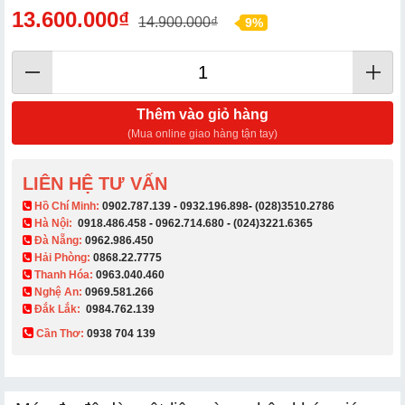
13.600.000₫
14.900.000₫
9%
Thêm vào giỏ hàng
(Mua online giao hàng tận tay)
LIÊN HỆ TƯ VẤN
​ Hồ Chí Minh:
0902.787.139
-
0932.196.898
-
(028)3510.2786
Hà Nội:
0918.486.458
-
0962.714.680
-
(024)3221.6365
Đà Nẵng:
0962.986.450
Hải Phòng:
0868.22.7775
Thanh Hóa:
0963.040.460
Nghệ An:
0969.581.266
Đắk Lắk:
0984.762.139
Cần Thơ:
0938 704 139​