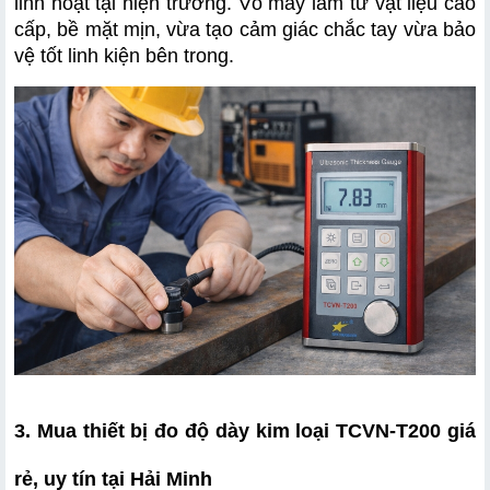
linh hoạt tại hiện trường. Vỏ máy làm từ vật liệu cao 
cấp, bề mặt mịn, vừa tạo cảm giác chắc tay vừa bảo 
vệ tốt linh kiện bên trong.
3. Mua thiết bị đo độ dày kim loại TCVN-T200 giá 
rẻ, uy tín tại Hải Minh