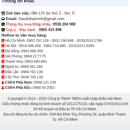
Thông tin khác
Giờ làm việc:
08h-17h (từ thứ 2 - thứ 7)
Email:
Sieuthihaiminh@gmail.com
Phòng thu mua-Nhập khẩu:
0938 204 988
Góp ý - Bảo hành :
0965 415 898
Hotline tư vấn mua hàng:
Hồ Chí Minh:
0902.787.139
-
0932.196.898
-
(028)3510.2786
Hà Nội:
0918.486.458
-
0962.714.680
-
(024)3221.6365
Đà Nẵng:
0962.986.450
Hải Phòng:
0868.22.7775
Thanh Hóa:
0963.040.460
Nghệ An:
0969.581.266
Đắk Lắk:
0984.762.139
Cần Thơ:
0938 704 139
CSKH Phía Nam:
0898 121 139
CSKH Phía Bắc:
0868 50 2002
Copyright © 2013 - 2022 Công ty TNHH TMDV xuất nhập khẩu Hải Minh.
Giấy chứng nhận đăng ký kinh doanh số 0312175132, cấp ngày 07/03/2013 bởi
Sở Kế hoạch và Đầu tư TP. Hồ Chí Minh.
Địa chỉ đăng ký trụ sở chính: 33/4 Bùi Đình Túy, Phường 26, quận Bình Thạnh,
Tp. Hồ Chí Minh