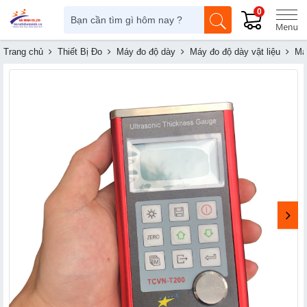
0
Trang chủ
Thiết Bị Đo
Máy đo độ dày
Máy đo độ dày vật liệu
Má