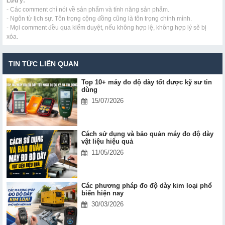
Lưu ý:
- Các comment chỉ nói về sản phẩm và tính năng sản phẩm.
- Ngôn từ lịch sự. Tôn trọng cộng đồng cũng là tôn trọng chính mình.
- Mọi comment đều qua kiểm duyệt, nếu không hợp lệ, không hợp lý sẽ bị
xóa.
TIN TỨC LIÊN QUAN
Top 10+ máy đo độ dày tốt được kỹ sư tin
dùng
15/07/2026
Cách sử dụng và bảo quản máy đo độ dày
vật liệu hiệu quả
11/05/2026
Các phương pháp đo độ dày kim loại phổ
biến hiện nay
30/03/2026