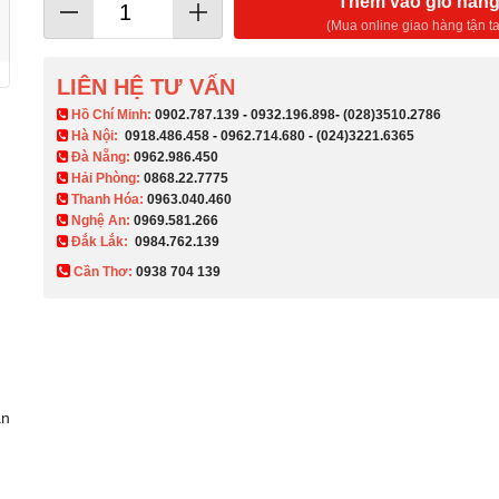
Thêm vào giỏ hàn
(Mua online giao hàng tận ta
LIÊN HỆ TƯ VẤN
​ Hồ Chí Minh:
0902.787.139
-
0932.196.898
-
(028)3510.2786
Hà Nội:
0918.486.458
-
0962.714.680
-
(024)3221.6365
Đà Nẵng:
0962.986.450
Hải Phòng:
0868.22.7775
Thanh Hóa:
0963.040.460
Nghệ An:
0969.581.266
Đắk Lắk:
0984.762.139
Cần Thơ:
0938 704 139​
ận