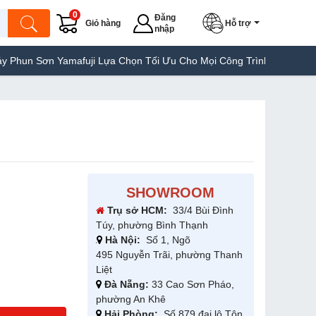
0
Đăng
Giỏ hàng
Hỗ trợ
nhập
 Yamafuji Lựa Chọn Tối Ưu Cho Mọi Công Trình
Máy Hàn Túi Yama
SHOWROOM
Trụ sở HCM:
33/4 Bùi Đình
Túy, phường Bình Thạnh
Hà Nội:
Số 1, Ngõ
495 Nguyễn Trãi, phường Thanh
Liệt
Đà Nẵng:
33 Cao Sơn Pháo,
phường An Khê
Hải Phòng:
Số 879 đại lộ Tôn