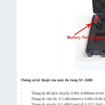
Thông số kỹ thuật của máy đo rung AV-160B
- Thang đo độ dịch chuyển: 0.001-4.000mm (0.04-16
- Thang đo vận tốc: 0.1-400.0mm/s ( 0.004-16.00 inc
- Thang đo gia tốc: 0.1-400.0 m/s² (0.3-1312 ft/s²), đ