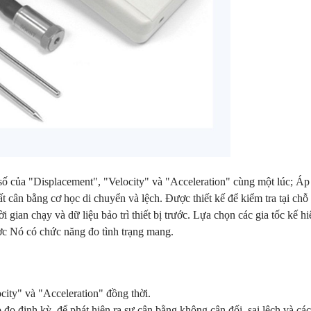
 số của "Displacement", "Velocity" và "Acceleration" cùng một lúc; Á
 cân bằng cơ học di chuyển và lệch. Được thiết kế để kiểm tra tại chỗ
 gian chạy và dữ liệu bảo trì thiết bị trước. Lựa chọn các gia tốc kế h
ợc Nó có chức năng đo tình trạng mang.
city" và "Acceleration" đồng thời.
o định kỳ, để phát hiện ra sự cân bằng không cân đối, sai lệch và các