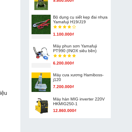
9.800.000₫
Bộ dụng cụ siết kẹp đai nhựa
Yamafuji H19/J19
1.100.000₫
Máy phun sơn Yamafuji
PT990 (INOX siêu bền)
6.200.000₫
Máy cưa xương Hamiboss-
j120
7.200.000₫
liệu
Máy hàn MIG inverter 220V
HKMIG250-1
12.860.000₫