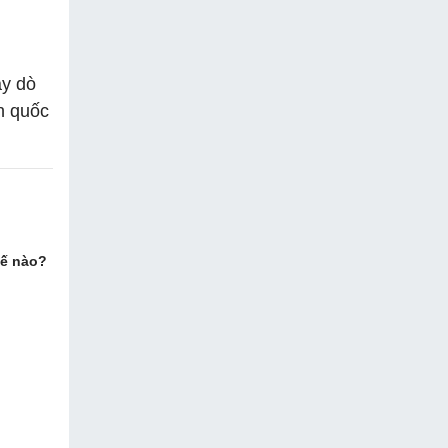
áy dò
àn quốc
hế nào?