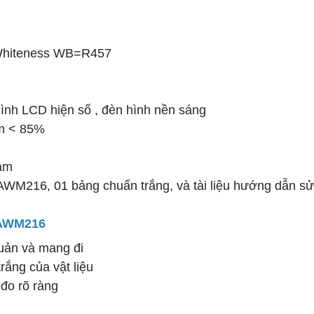
 Whiteness WB=R457
hình LCD hiện số , đèn hình nền sáng
ẩm < 85%
ram
WM216, 01 bảng chuẩn trắng, và tài liệu hướng dẫn sử
u AWM216
quản và mang đi
rắng của vật liệu
 đo rõ ràng