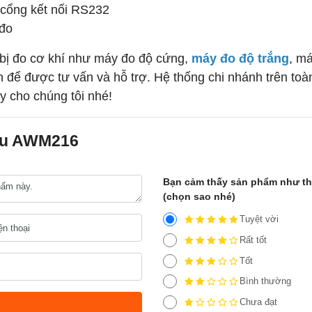
a cổng kết nối RS232
 đo
 bị đo cơ khí như máy đo độ cứng,
máy đo độ trắng
, m
inh để được tư vấn và hỗ trợ. Hệ thống chi nhánh trên to
 cho chúng tôi nhé!
iệu AWM216
Bạn cảm thấy sản phẩm như t
(chọn sao nhé)
Tuyệt vời
Rất tốt
Tốt
Bình thường
Chưa đạt