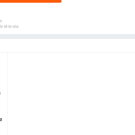
h.
ý sẽ bị xóa.
ng