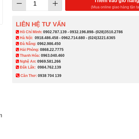
Thêm vào giỏ hàn
(Mua online giao hàng tận ta
LIÊN HỆ TƯ VẤN
​ Hồ Chí Minh:
0902.787.139
-
0932.196.898
-
(028)3510.2786
Hà Nội:
0918.486.458
-
0962.714.680
-
(024)3221.6365
Đà Nẵng:
0962.986.450
Hải Phòng:
0868.22.7775
Thanh Hóa:
0963.040.460
Nghệ An:
0969.581.266
Đắk Lắk:
0984.762.139
Cần Thơ:
0938 704 139​
m