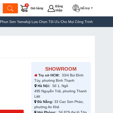
0
Đăng
Giỏ hàng
Hỗ trợ
nhập
Yamafuji Lựa Chọn Tối Ưu Cho Mọi Công Trình
Máy Hàn Túi Yama
SHOWROOM
Trụ sở HCM:
33/4 Bùi Đình
Túy, phường Bình Thạnh
Hà Nội:
Số 1, Ngõ
495 Nguyễn Trãi, phường Thanh
Liệt
Đà Nẵng:
33 Cao Sơn Pháo,
phường An Khê
Hải Phòng:
Số 879 đại lộ Tôn