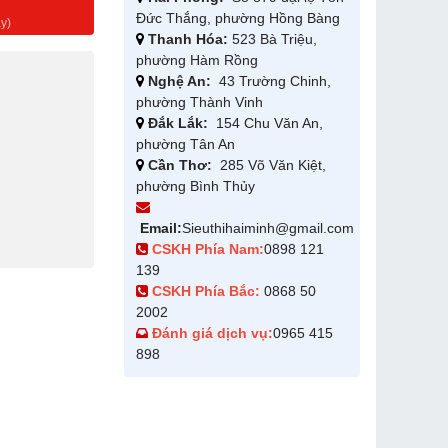
g
Đức Thắng, phường Hồng Bàng
y)
Thanh Hóa:
523 Bà Triệu,
phường Hàm Rồng
Nghệ An:
43 Trường Chinh,
phường Thành Vinh
Đắk Lắk:
154 Chu Văn An,
phường Tân An
Cần Thơ:
285 Võ Văn Kiệt,
phường Bình Thủy
Email:
Sieuthihaiminh@gmail.com
CSKH Phía Nam:
0898 121
139
CSKH Phía Bắc:
0868 50
2002
Đánh giá dịch vụ:
0965 415
898