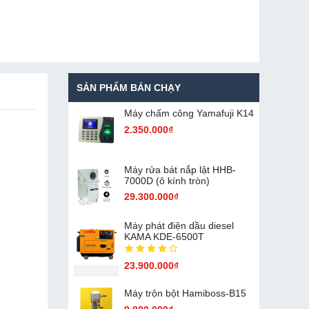
SẢN PHẨM BÁN CHẠY
Máy chấm cô​ng Yamafuji K14
2.350.000₫
Máy rửa bát nắp lật HHB-
7000D (ô kính tròn)
29.300.000₫
Máy phát điện dầu diesel
KAMA KDE-6500T
23.900.000₫
Máy trộn bột Hamiboss-B15