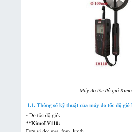
Máy đo tốc độ gió Kimo
1.1. Thông số kỹ thuật của máy đo tốc độ gió
- Đo tốc độ gió:
**KimoLV110:
Đơn vị đo: m/s, fpm, km/h