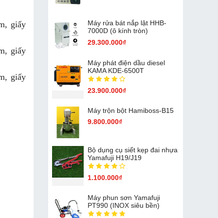
Máy rửa bát nắp lật HHB-
m, giấy
7000D (ô kính tròn)
29.300.000₫
m, giấy
Máy phát điện dầu diesel
KAMA KDE-6500T
m, giấy
23.900.000₫
Máy trộn bột Hamiboss-B15
9.800.000₫
Bộ dụng cụ siết kẹp đai nhựa
Yamafuji H19/J19
1.100.000₫
Máy phun sơn Yamafuji
PT990 (INOX siêu bền)