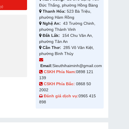
g
Đức Thắng, phường Hồng Bàng
y)
Thanh Hóa:
523 Bà Triệu,
phường Hàm Rồng
Nghệ An:
43 Trường Chinh,
phường Thành Vinh
Đắk Lắk:
154 Chu Văn An,
phường Tân An
Cần Thơ:
285 Võ Văn Kiệt,
phường Bình Thủy
Email:
Sieuthihaiminh@gmail.com
CSKH Phía Nam:
0898 121
139
CSKH Phía Bắc:
0868 50
2002
Đánh giá dịch vụ:
0965 415
898