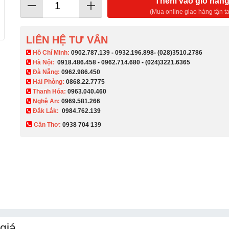
Thêm vào giỏ hàn
(Mua online giao hàng tận ta
LIÊN HỆ TƯ VẤN
​ Hồ Chí Minh:
0902.787.139
-
0932.196.898
-
(028)3510.2786
Hà Nội:
0918.486.458
-
0962.714.680
-
(024)3221.6365
Đà Nẵng:
0962.986.450
Hải Phòng:
0868.22.7775
Thanh Hóa:
0963.040.460
Nghệ An:
0969.581.266
Đắk Lắk:
0984.762.139
Cần Thơ:
0938 704 139​
giá