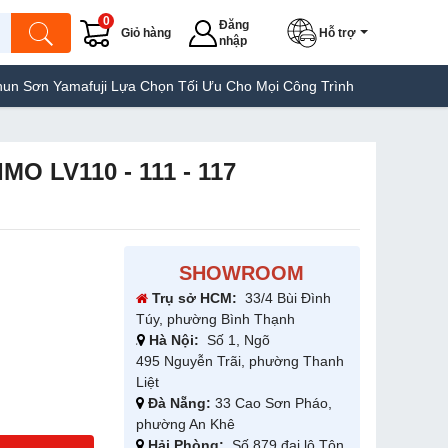
0
Đăng
Giỏ hàng
Hỗ trợ
nhập
mafuji Lựa Chọn Tối Ưu Cho Mọi Công Trình
Máy Hàn Túi Yamafuj
IMO LV110 - 111 - 117
SHOWROOM
Trụ sở HCM:
33/4 Bùi Đình
Túy, phường Bình Thạnh
Hà Nội:
Số 1, Ngõ
495 Nguyễn Trãi, phường Thanh
Liệt
Đà Nẵng:
33 Cao Sơn Pháo,
phường An Khê
Hải Phòng:
Số 879 đại lộ Tôn