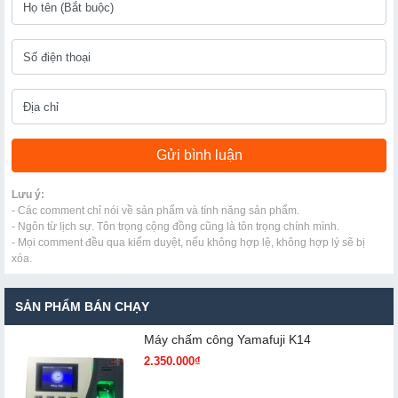
Lưu ý:
- Các comment chỉ nói về sản phẩm và tính năng sản phẩm.
- Ngôn từ lịch sự. Tôn trọng cộng đồng cũng là tôn trọng chính mình.
- Mọi comment đều qua kiểm duyệt, nếu không hợp lệ, không hợp lý sẽ bị
xóa.
SẢN PHẨM BÁN CHẠY
Máy chấm cô​ng Yamafuji K14
2.350.000₫