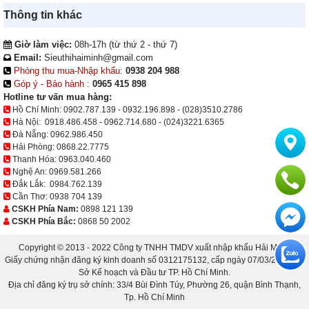
Thông tin khác
Giờ làm việc:
08h-17h (từ thứ 2 - thứ 7)
Email:
Sieuthihaiminh@gmail.com
Phòng thu mua-Nhập khẩu:
0938 204 988
Góp ý - Bảo hành :
0965 415 898
Hotline tư vấn mua hàng:
Hồ Chí Minh:
0902.787.139
-
0932.196.898
-
(028)3510.2786
Hà Nội:
0918.486.458
-
0962.714.680
-
(024)3221.6365
Đà Nẵng:
0962.986.450
Hải Phòng:
0868.22.7775
Thanh Hóa:
0963.040.460
Nghệ An:
0969.581.266
Đắk Lắk:
0984.762.139
Cần Thơ:
0938 704 139
CSKH Phía Nam:
0898 121 139
CSKH Phía Bắc:
0868 50 2002
Copyright © 2013 - 2022 Công ty TNHH TMDV xuất nhập khẩu Hải Minh.
Giấy chứng nhận đăng ký kinh doanh số 0312175132, cấp ngày 07/03/2013 bởi
Sở Kế hoạch và Đầu tư TP. Hồ Chí Minh.
Địa chỉ đăng ký trụ sở chính: 33/4 Bùi Đình Túy, Phường 26, quận Bình Thạnh,
Tp. Hồ Chí Minh