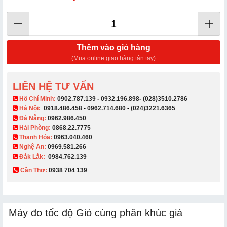
Thêm vào giỏ hàng
(Mua online giao hàng tận tay)
LIÊN HỆ TƯ VẤN
​ Hồ Chí Minh:
0902.787.139
-
0932.196.898
-
(028)3510.2786
Hà Nội:
0918.486.458
-
0962.714.680
-
(024)3221.6365
Đà Nẵng:
0962.986.450
Hải Phòng:
0868.22.7775
Thanh Hóa:
0963.040.460
Nghệ An:
0969.581.266
Đắk Lắk:
0984.762.139
Cần Thơ:
0938 704 139​
Máy đo tốc độ Gió cùng phân khúc giá