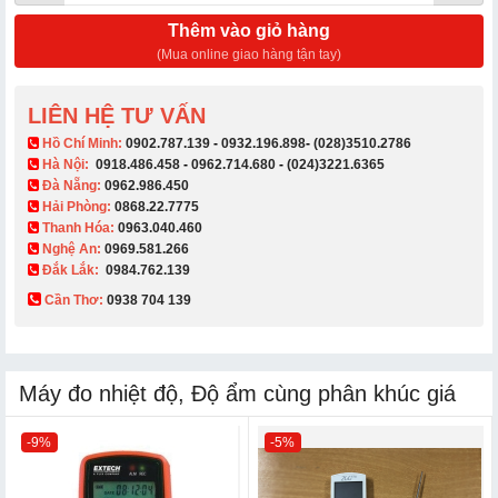
Thêm vào giỏ hàng
(Mua online giao hàng tận tay)
LIÊN HỆ TƯ VẤN
​ Hồ Chí Minh:
0902.787.139
-
0932.196.898
-
(028)3510.2786
Hà Nội:
0918.486.458
-
0962.714.680
-
(024)3221.6365
Đà Nẵng:
0962.986.450
Hải Phòng:
0868.22.7775
Thanh Hóa:
0963.040.460
Nghệ An:
0969.581.266
Đắk Lắk:
0984.762.139
Cần Thơ:
0938 704 139​
Máy đo nhiệt độ, Độ ẩm cùng phân khúc giá
-9%
-5%