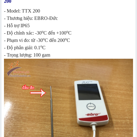
200
- Model: TTX 200
- Thương hiệu: EBRO-Đức
- Hỗ trợ IP65
o
o
- Độ chính xác: -30
C đến +100
C
o
o
- Phạm vi đo: từ -30
C đến 200
C
o
- Độ phân giải: 0.1
C
- Trọng lượng: 100 gam