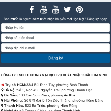
Bạn muốn là người sớm nhất nhận khuyến mãi đặc biệt? Đăng ký ngay.
Đăng ký
CÔNG TY TNHH THƯƠNG MẠI DỊCH VỤ XUẤT NHẬP KHẨU HẢI MINH
Trụ sở HCM:
33/4 Bùi Đình Túy, phường Bình Thạnh
Hà Nội:
Số 1, Ngõ 495 Nguyễn Trãi, phường Thanh Liệt
Đà Nẵng:
33 Cao Sơn Pháo, phường An Khê
Hải Phòng:
Số 879 đại lộ Tôn Đức Thắng, phường Hồng Bàng
Thanh Hóa:
523 Bà Triệu, phường Hàm Rồng
Nghệ An:
43 Trường Chinh, phường Thành Vinh