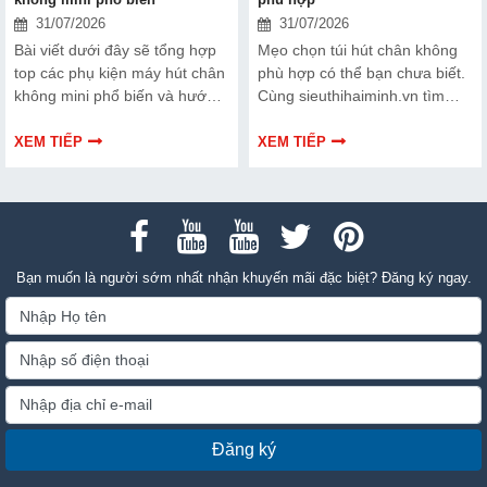
31/07/2026
31/07/2026
Bài viết dưới đây sẽ tổng hợp
Mẹo chọn túi hút chân không
top các phụ kiện máy hút chân
phù hợp có thể bạn chưa biết.
không mini phổ biến và hướng
Cùng sieuthihaiminh.vn tìm
dẫn bạn cách bảo trì, thay thế
hiểu chi tiết cách lựa chọn qua
chuẩn kỹ thuật ngay tại nhà.
thông tin bài viết dưới đây nhé!
XEM TIẾP
XEM TIẾP
Bạn muốn là người sớm nhất nhận khuyến mãi đặc biệt? Đăng ký ngay.
Đăng ký