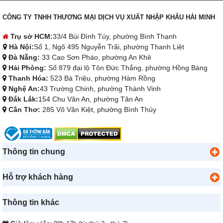
CÔNG TY TNHH THƯƠNG MẠI DỊCH VỤ XUẤT NHẬP KHẨU HẢI MINH
Trụ sở HCM:
33/4 Bùi Đình Túy, phường Bình Thạnh
Hà Nội:
Số 1, Ngõ 495 Nguyễn Trãi, phường Thanh Liệt
Đà Nẵng:
33 Cao Sơn Pháo, phường An Khê
Hải Phòng:
Số 879 đại lộ Tôn Đức Thắng, phường Hồng Bàng
Thanh Hóa:
523 Bà Triệu, phường Hàm Rồng
Nghệ An:
43 Trường Chinh, phường Thành Vinh
Đắk Lắk:
154 Chu Văn An, phường Tân An
Cần Thơ:
285 Võ Văn Kiệt, phường Bình Thủy
Thông tin chung
Hỗ trợ khách hàng
Thông tin khác