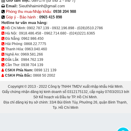
Giờ làm việc:
08h-17h (từ thứ 2 - thứ 7)
Email:
Sieuthihaiminh@gmail.com
Phòng thu mua-Nhập khẩu:
0938 204 988
Góp ý - Bảo hành :
0965 415 898
Hotline tư vấn mua hàng:
Hồ Chí Minh:
0902.787.139
-
0932.196.898
-
(028)3510.2786
Hà Nội:
0918.486.458
-
0962.714.680
-
(024)3221.6365
Đà Nẵng:
0962.986.450
Hải Phòng:
0868.22.7775
Thanh Hóa:
0963.040.460
Nghệ An:
0969.581.266
Đắk Lắk:
0984.762.139
Cần Thơ:
0938 704 139
CSKH Phía Nam:
0898 121 139
CSKH Phía Bắc:
0868 50 2002
Copyright © 2013 - 2022 Công ty TNHH TMDV xuất nhập khẩu Hải Minh.
Giấy chứng nhận đăng ký kinh doanh số 0312175132, cấp ngày 07/03/2013 bởi
Sở Kế hoạch và Đầu tư TP. Hồ Chí Minh.
Địa chỉ đăng ký trụ sở chính: 33/4 Bùi Đình Túy, Phường 26, quận Bình Thạnh,
Tp. Hồ Chí Minh