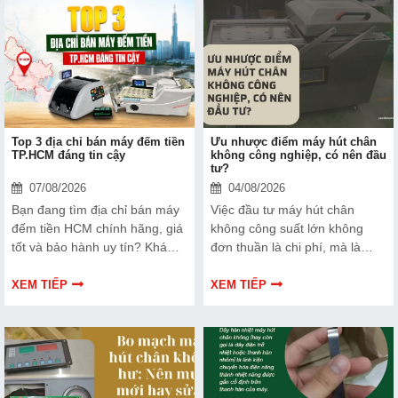
Top 3 địa chỉ bán máy đếm tiền
Ưu nhược điểm máy hút chân
TP.HCM đáng tin cậy
không công nghiệp, có nên đầu
tư?
07/08/2026
04/08/2026
Bạn đang tìm địa chỉ bán máy
Việc đầu tư máy hút chân
đếm tiền HCM chính hãng, giá
không công suất lớn không
tốt và bảo hành uy tín? Khám
đơn thuần là chi phí, mà là
phá ngay Top 3 đơn vị được
cách bạn bảo vệ chất lượng
nhiều doanh nghiệp, cửa hàng
sản phẩm và nâng cao vị thế
XEM TIẾP
XEM TIẾP
và ngân hàng tin tưởng lựa
thương hiệu trên thị trường.
chọn.
Tìm hiểu ngay về ưu nhược
điểm của thiết bị này để có
thêm thông tin và giúp bạn đưa
ra lựa chọn phù hợp, hiệu quả
hơn nhé!