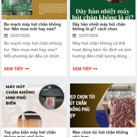
Bo mạch máy hút chân không
Dây hàn nhiệt máy hút chân
hư: Nên mua mới hay sửa?
không là gì? cách chọn
31/07/2026
31/07/2026
Bo mạch máy hút chân không
Máy hút chân không có thể
hư: Nên mua mới hay sửa?
hoạt động kém ổn định và ảnh
Mỗi phương án đều có những
hưởng đến chất lượng đóng
ưu và nhược điểm riêng. Hãy
gói nếu dây hàn nhiệt gặp lỗi.
cùng tìm hiểu để đưa ra quyết
Bài viết dưới đây sẽ giúp bạn
XEM TIẾP
XEM TIẾP
định phù hợp với tình trạng
hiểu rõ hơn về dây hàn nhiệt
thiết bị và ngân sách của bạn.
và cách lựa chọn phù hợp.
Top phụ kiện máy hút chân
Mẹo chọn túi hút chân không
không mini phổ biến
phù hợp