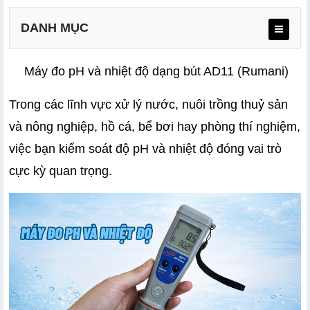
DANH MỤC
Máy đo pH và nhiệt độ dạng bút AD11 (Rumani)
Trong các lĩnh vực xử lý nước, nuôi trồng thuỷ sản 
2.1 Thang đo nhiệt độ:
và nông nghiệp, hồ cá, bể bơi hay phòng thí nghiệm, 
2.2 Thang đo pH:
việc bạn kiểm soát độ pH và nhiệt độ đóng vai trò 
cực kỳ quan trọng.
2.3 Các tính năng khác: