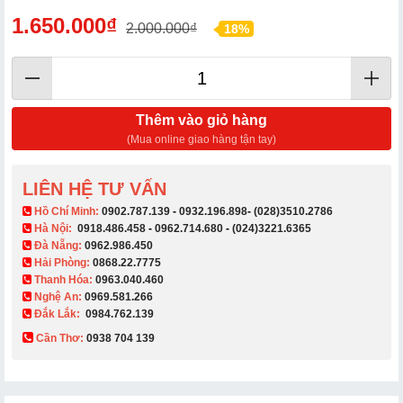
1.650.000₫
2.000.000₫
18%
Thêm vào giỏ hàng
(Mua online giao hàng tận tay)
LIÊN HỆ TƯ VẤN
​ Hồ Chí Minh:
0902.787.139
-
0932.196.898
-
(028)3510.2786
Hà Nội:
0918.486.458
-
0962.714.680
-
(024)3221.6365
Đà Nẵng:
0962.986.450
Hải Phòng:
0868.22.7775
Thanh Hóa:
0963.040.460
Nghệ An:
0969.581.266
Đắk Lắk:
0984.762.139
Cần Thơ:
0938 704 139​