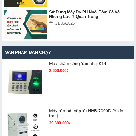
Sử Dụng Máy Đo PH Nuôi Tôm Cá Và
Những Lưu Ý Quan Trọng
21/05/2026
SẢN PHẨM BÁN CHẠY
Máy chấm cô​ng Yamafuji K14
2.350.000₫
Máy rửa bát nắp lật HHB-7000D (ô kính
tròn)
29.300.000₫