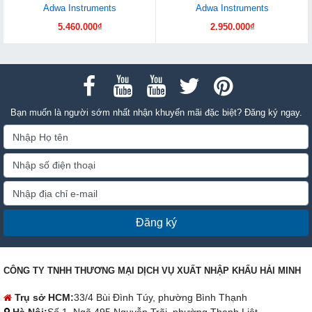
Adwa Instruments
Adwa Instruments
5.460.000₫
2.950.000₫
Bạn muốn là người sớm nhất nhận khuyến mãi đặc biệt? Đăng ký ngay.
Đăng ký
CÔNG TY TNHH THƯƠNG MẠI DỊCH VỤ XUẤT NHẬP KHẨU HẢI MINH
Trụ sở HCM:
33/4 Bùi Đình Túy, phường Bình Thạnh
Hà Nội:
Số 1, Ngõ 495 Nguyễn Trãi, phường Thanh Liệt