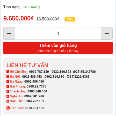
Tình trạng:
Còn hàng
9.650.000₫
13.500.000₫
29%
Thêm vào giỏ hàng
(Mua online giao hàng tận tay)
LIÊN HỆ TƯ VẤN
​ Hồ Chí Minh:
0902.787.139
-
0932.196.898
-
(028)3510.2786
Hà Nội:
0918.486.458
-
0962.714.680
-
(024)3221.6365
Đà Nẵng:
0962.986.450
Hải Phòng:
0868.22.7775
Thanh Hóa:
0963.040.460
Nghệ An:
0969.581.266
Đắk Lắk:
0984.762.139
Cần Thơ:
0938 704 139​