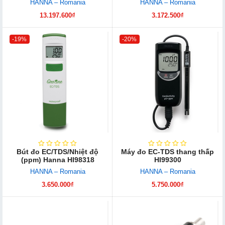
HANNA – Romania
HANNA – Romania
13.197.600₫
3.172.500₫
-19%
-20%
Bút đo EC/TDS/Nhiệt độ
Máy đo EC-TDS thang thấp
(ppm) Hanna HI98318
HI99300
HANNA – Romania
HANNA – Romania
3.650.000₫
5.750.000₫