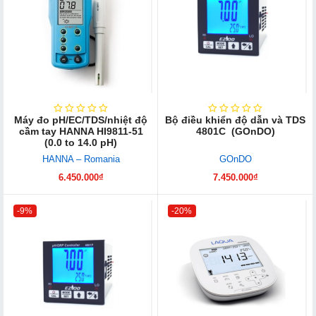
Máy đo pH/EC/TDS/nhiệt độ
Bộ điều khiển độ dẫn và TDS
cầm tay HANNA HI9811-51
4801C (GOnDO)
(0.0 to 14.0 pH)
HANNA – Romania
GOnDO
6.450.000₫
7.450.000₫
-9%
-20%