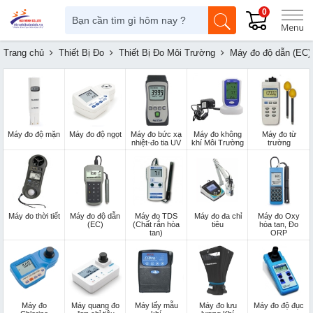
0
Trang chủ
Thiết Bị Đo
Thiết Bị Đo Môi Trường
Máy đo độ dẫn (EC)
Máy đo độ mặn
Máy đo độ ngọt
Máy đo bức xạ
Máy đo không
Máy đo từ
nhiệt-đo tia UV
khí Môi Trường
trường
Máy đo thời tiết
Máy đo độ dẫn
Máy đo TDS
Máy đo đa chỉ
Máy đo Oxy
(EC)
(Chất rắn hòa
tiêu
hòa tan, Đo
tan)
ORP
Máy đo
Máy quang đo
Máy lấy mẫu
Máy đo lưu
Máy đo độ đục