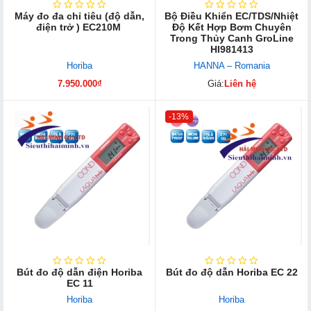
Máy đo đa chỉ tiêu (độ dẫn,
Bộ Điều Khiển EC/TDS/Nhiệt
điện trở ) EC210M
Độ Kết Hợp Bơm Chuyên
Trong Thủy Canh GroLine
HI981413
Horiba
HANNA – Romania
7.950.000₫
Giá:
Liên hệ
-13%
Bút đo độ dẫn điện Horiba
Bút đo độ dẫn Horiba EC 22
EC 11
Horiba
Horiba