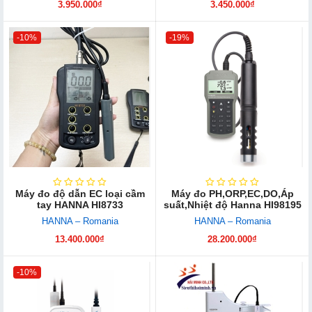
3.950.000₫
3.450.000₫
-10%
-19%
Máy đo độ dẫn EC loại cầm
Máy đo PH,ORP,EC,DO,Áp
tay HANNA HI8733
suất,Nhiệt độ Hanna HI98195
HANNA – Romania
HANNA – Romania
13.400.000₫
28.200.000₫
-10%