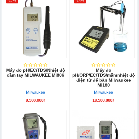
-17%
-14%
Máy đo pH/EC/TDS/Nhiệt độ
Máy đo
cầm tay MILWAUKEE Mi806
pH/ORP/EC/TDS/mặn/nhiệt độ
điện tử để bàn Milwaukee
Mi180
Milwaukee
Milwaukee
9.500.000₫
18.500.000₫