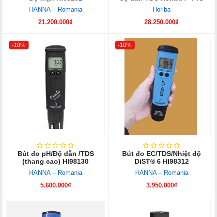
HANNA – Romania
Horiba
21.200.000₫
28.250.000₫
-10%
-10%
Bút đo pH/Độ dẫn /TDS
Bút đo EC/TDS/Nhiệt độ
(thang cao) HI98130
DiST® 6 HI98312
HANNA – Romania
HANNA – Romania
5.600.000₫
3.950.000₫