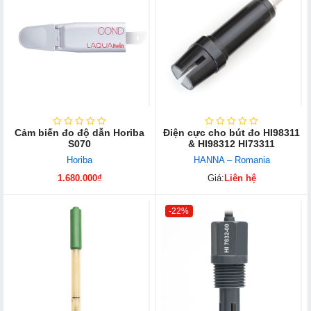
Cảm biến đo độ dẫn Horiba
Điện cực cho bút đo HI98311
S070
& HI98312 HI73311
Horiba
HANNA – Romania
1.680.000₫
Giá:
Liên hệ
-22%