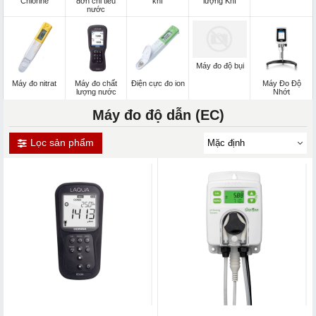
Chlorine
đơn chỉ tiêu
khí
lượng Khí
nước
Máy đo độ bụi
Máy đo nitrat
Máy đo chất
Điện cực đo ion
Máy Đo Độ
lượng nước
Nhớt
Máy đo độ dẫn (EC)
Lọc sản phẩm