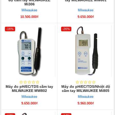
Mi306
Milwaukee
Milwaukee
10.500.000₫
9.650.000₫
-16%
-26%
Máy đo pH/EC/TDS cầm tay
Máy đo pH/EC/TDS/Nhiệt độ
MILWAUKEE MW802
cầm tay MILWAUKEE Mi805
Milwaukee
Milwaukee
9.650.000₫
9.960.000₫