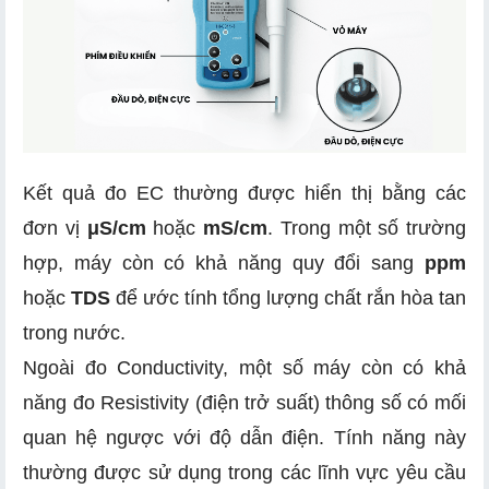
5.4 Chọn theo ngân sách đầu tư
7.1 Máy đo độ dẫn cầm tay Horiba EC-11
7.2 Máy đo EC đa năng cầm tay Hanna HI9811-51
Kết quả đo EC thường được hiển thị bằng các
7.3 Máy đo đa năng chuyên sâu Hanna HI98192
đơn vị
μS/cm
hoặc
mS/cm
. Trong một số trường
hợp, máy còn có khả năng quy đổi sang
ppm
hoặc
TDS
để ước tính tổng lượng chất rắn hòa tan
trong nước.
Ngoài đo Conductivity, một số máy còn có khả
năng đo Resistivity (điện trở suất) thông số có mối
quan hệ ngược với độ dẫn điện. Tính năng này
thường được sử dụng trong các lĩnh vực yêu cầu