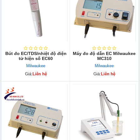
Bút đo EC/TDS/nhiệt độ điện
Máy đo độ dẫn EC Milwaukee
tử hiện số EC60
MC310
Milwaukee
Milwaukee
Giá:
Liên hệ
Giá:
Liên hệ