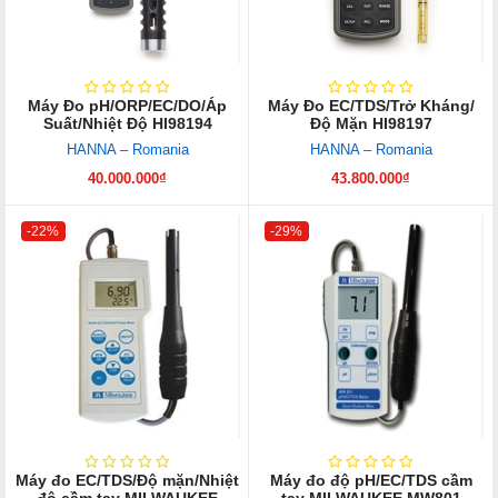
Máy Đo pH/ORP/EC/DO/Áp
Máy Đo EC/TDS/Trở Kháng/
Suất/Nhiệt Độ HI98194
Độ Mặn HI98197
HANNA – Romania
HANNA – Romania
40.000.000₫
43.800.000₫
-22%
-29%
Máy đo EC/TDS/Độ mặn/Nhiệt
Máy đo độ pH/EC/TDS cầm
độ cầm tay MILWAUKEE
tay MILWAUKEE MW801