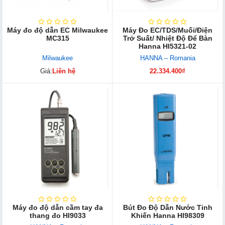
Máy đo độ dẫn EC Milwaukee
Máy Đo EC/TDS/Muối/Điện
MC315
Trở Suất/ Nhiệt Độ Để Bàn
Hanna HI5321-02
Milwaukee
HANNA – Romania
Giá:
Liên hệ
22.334.400₫
Máy đo độ dẫn cầm tay đa
Bút Đo Độ Dẫn Nước Tinh
thang đo HI9033
Khiến Hanna HI98309