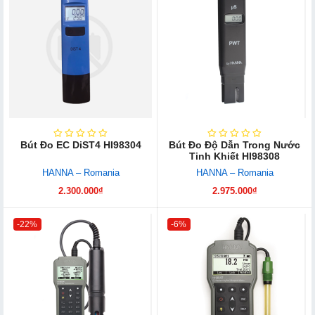
Bút Đo EC DiST4 HI98304
Bút Đo Độ Dẫn Trong Nước
Tinh Khiết HI98308
HANNA – Romania
HANNA – Romania
2.300.000₫
2.975.000₫
-22%
-6%