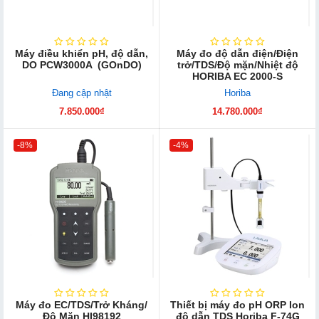
Máy điều khiển pH, độ dẫn,
Máy đo độ dẫn điện/Điện
DO PCW3000A (GOnDO)
trở/TDS/Độ mặn/Nhiệt độ
HORIBA EC 2000-S
Đang cập nhật
Horiba
7.850.000₫
14.780.000₫
-8%
-4%
Máy đo EC/TDS/Trở Kháng/
Thiết bị máy đo pH ORP Ion
Độ Mặn HI98192
độ dẫn TDS Horiba F-74G