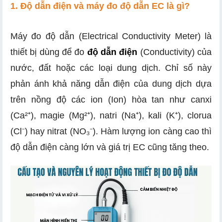
1. Độ dẫn điện và máy đo độ dẫn EC là gì?
Máy đo độ dẫn (Electrical Conductivity Meter) là
thiết bị dùng để đo
độ dẫn điện
(Conductivity) của
3.1 Bút đo độ dẫn
nước, đất hoặc các loại dung dịch. Chỉ số này
3.2 Máy đo độ dẫn cầm tay
phản ánh khả năng dẫn điện của dung dịch dựa
3.3 Máy đo độ dẫn để bàn
trên nồng độ các ion (Ion) hòa tan như canxi
3.4 Máy đo độ dẫn online
(Ca²⁺), magie (Mg²⁺), natri (Na⁺), kali (K⁺), clorua
(Cl⁻) hay nitrat (NO₃⁻). Hàm lượng ion càng cao thì
độ dẫn điện càng lớn và giá trị EC cũng tăng theo.
5.1 Chọn theo mục đích sử dụng
5.2 Chọn theo độ chính xác của máy
5.3 Chọn theo tính năng hỗ trợ