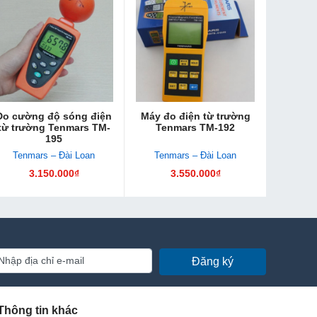
Đo cường độ sóng điện
Máy đo điện từ trường
từ trường Tenmars TM-
Tenmars TM-192
195
Tenmars – Đài Loan
Tenmars – Đài Loan
3.150.000₫
3.550.000₫
Đăng ký
Thông tin khác