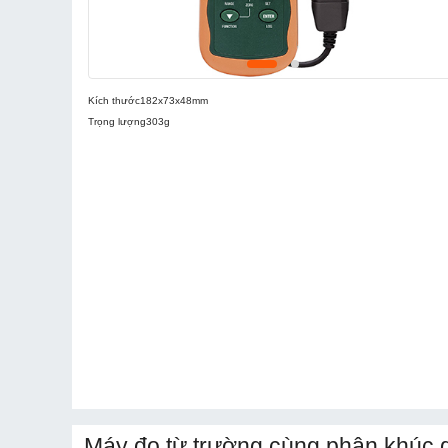
Kích thước
182x73x48mm
Trọng lượng
303g
Máy đo từ trường cùng phân khúc 