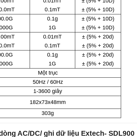
.00mT
0.01mT
± (5% + 10D)
0.0mT
0.1mT
± (5% + 10D)
00.0G
0.1g
± (5% + 10D)
,000G
1G
± (5% + 10D)
.00mT
0.01mT
± (5% + 20d)
0.0mT
0.1mT
± (5% + 20d)
00.0G
0.1g
± (5% + 20d)
,000G
1G
± (5% + 20d)
Một trục
50Hz / 60Hz
1-3600 giây
182x73x48mm
303g
dòng AC/DC/ ghi dữ liệu Extech- SDL900