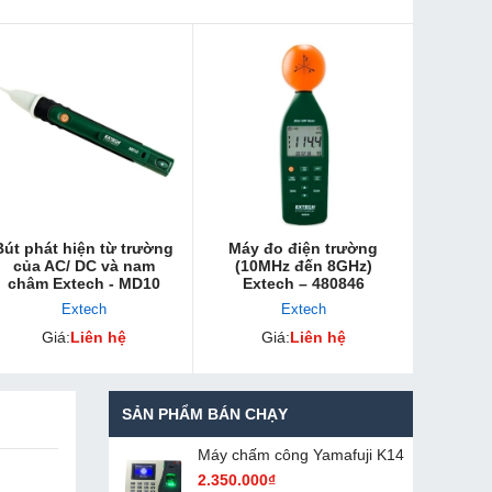
Bút phát hiện từ trường
Máy đo điện trường
của AC/ DC và nam
(10MHz đến 8GHz)
châm Extech - MD10
Extech – 480846
Extech
Extech
Giá:
Liên hệ
Giá:
Liên hệ
SẢN PHẨM BÁN CHẠY
Máy chấm cô​ng Yamafuji K14
2.350.000₫