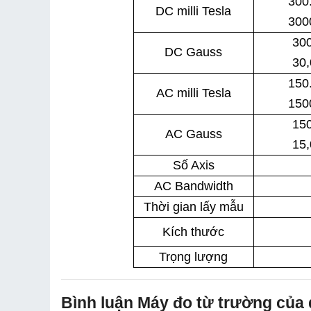
300
DC milli Tesla
300
30
DC Gauss
30
150
AC milli Tesla
150
15
AC Gauss
15
Số Axis
AC Bandwidth
Thời gian lấy mẫu
Kích thước
Trọng lượng
Bình luận Máy đo từ trường của 