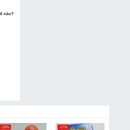
hế nào?
-19%
-17%