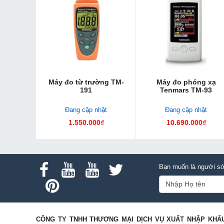
Máy đo từ trường TM-
Máy đo phóng xạ
191
Tenmars TM-93
Đang cập nhật
Đang cập nhật
1.550.000₫
10.690.000₫
Bạn muốn là người sớ
CÔNG TY TNHH THƯƠNG MẠI DỊCH VỤ XUẤT NHẬP KHẨ