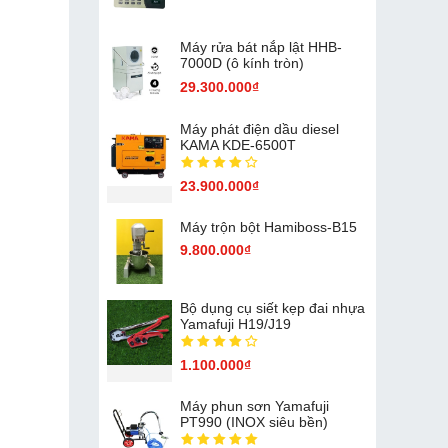
Máy rửa bát nắp lật HHB-
7000D (ô kính tròn)
29.300.000₫
Máy phát điện dầu diesel
KAMA KDE-6500T
23.900.000₫
Máy trộn bột Hamiboss-B15
9.800.000₫
Bộ dụng cụ siết kẹp đai nhựa
Yamafuji H19/J19
1.100.000₫
Máy phun sơn Yamafuji
PT990 (INOX siêu bền)