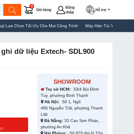
0
Đăng
Giỏ hàng
Hỗ trợ
nhập
 Chọn Tối Ưu Cho Mọi Công Trình
Máy Hàn Túi Yamafuji Lựa Chọn
ghi dữ liệu Extech- SDL900
SHOWROOM
Trụ sở HCM:
33/4 Bùi Đình
Túy, phường Bình Thạnh
Hà Nội:
Số 1, Ngõ
495 Nguyễn Trãi, phường Thanh
Liệt
Đà Nẵng:
33 Cao Sơn Pháo,
g
phường An Khê
y)
Hải Phòng:
Số 879 đại lộ Tôn