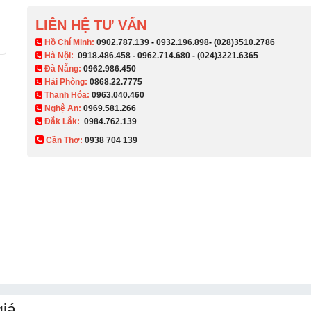
LIÊN HỆ TƯ VẤN
​ Hồ Chí Minh:
0902.787.139
-
0932.196.898
-
(028)3510.2786
Hà Nội:
0918.486.458
-
0962.714.680
-
(024)3221.6365
Đà Nẵng:
0962.986.450
Hải Phòng:
0868.22.7775
Thanh Hóa:
0963.040.460
Nghệ An:
0969.581.266
Đắk Lắk:
0984.762.139
Cần Thơ:
0938 704 139​
giá