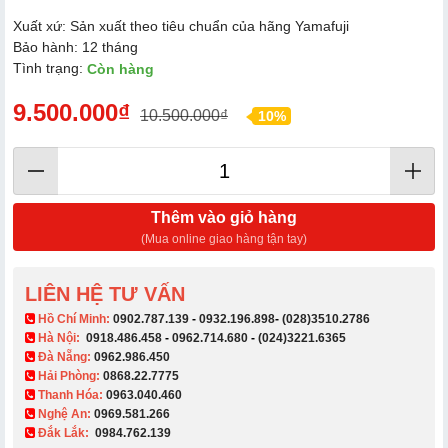
Xuất xứ: Sản xuất theo tiêu chuẩn của hãng Yamafuji
Bảo hành: 12 tháng
Tình trạng:
Còn hàng
9.500.000₫
10.500.000₫
10%
Thêm vào giỏ hàng
(Mua online giao hàng tận tay)
LIÊN HỆ TƯ VẤN
​ Hồ Chí Minh:
0902.787.139
-
0932.196.898
-
(028)3510.2786
Hà Nội:
0918.486.458
-
0962.714.680
-
(024)3221.6365
Đà Nẵng:
0962.986.450
Hải Phòng:
0868.22.7775
Thanh Hóa:
0963.040.460
Nghệ An:
0969.581.266
Đắk Lắk:
0984.762.139