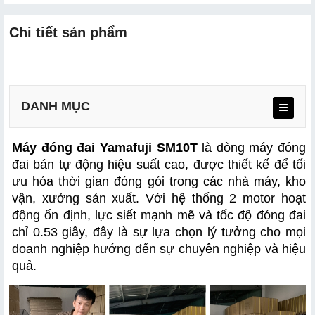
Chi tiết sản phẩm
DANH MỤC
Máy đóng đai Yamafuji SM10T
 là dòng máy đóng 
Thông số kỹ thuật
đai bán tự động hiệu suất cao, được thiết kế để tối 
ưu hóa thời gian đóng gói trong các nhà máy, kho 
Ứng dụng thực tế
vận, xưởng sản xuất. Với hệ thống 2 motor hoạt 
động ổn định, lực siết mạnh mẽ và tốc độ đóng đai 
chỉ 0.53 giây, đây là sự lựa chọn lý tưởng cho mọi 
Ưu điểm nổi bật
doanh nghiệp hướng đến sự chuyên nghiệp và hiệu 
quả.
a. Thiết kế gọn gàng – bền chắc – tối ưu thao tác