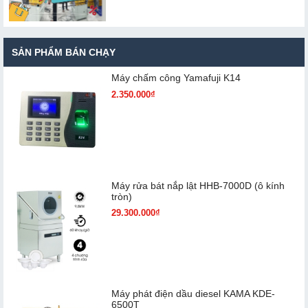
SẢN PHẨM BÁN CHẠY
Máy chấm cô​ng Yamafuji K14
2.350.000₫
Máy rửa bát nắp lật HHB-7000D (ô kính
tròn)
29.300.000₫
Máy phát điện dầu diesel KAMA KDE-
6500T