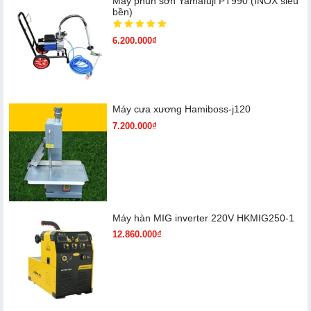
Máy phun sơn Yamafuji PT990 (INOX siêu
bền)
6.200.000₫
Máy cưa xương Hamiboss-j120
7.200.000₫
Máy hàn MIG inverter 220V HKMIG250-1
12.860.000₫