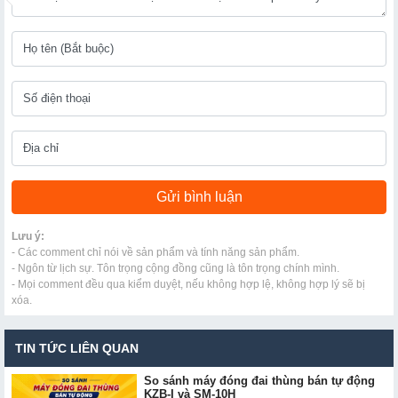
Lưu ý:
- Các comment chỉ nói về sản phẩm và tính năng sản phẩm.
- Ngôn từ lịch sự. Tôn trọng cộng đồng cũng là tôn trọng chính mình.
- Mọi comment đều qua kiểm duyệt, nếu không hợp lệ, không hợp lý sẽ bị
xóa.
TIN TỨC LIÊN QUAN
So sánh máy đóng đai thùng bán tự động
KZB-I và SM-10H