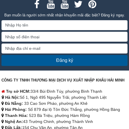
Bạn muốn là người sớm nhất nhận khuyến mãi đặc biệt? Đăng ký ngay.
Đăng ký
CÔNG TY TNHH THƯƠNG MẠI DỊCH VỤ XUẤT NHẬP KHẨU HẢI MINH
Trụ sở HCM:
33/4 Bùi Đình Túy, phường Bình Thạnh
Hà Nội:
Số 1, Ngõ 495 Nguyễn Trãi, phường Thanh Liệt
Đà Nẵng:
33 Cao Sơn Pháo, phường An Khê
Hải Phòng:
Số 879 đại lộ Tôn Đức Thắng, phường Hồng Bàng
Thanh Hóa:
523 Bà Triệu, phường Hàm Rồng
Nghệ An:
43 Trường Chinh, phường Thành Vinh
Đắk Lắk:
154 Chu Văn An, phường Tân An