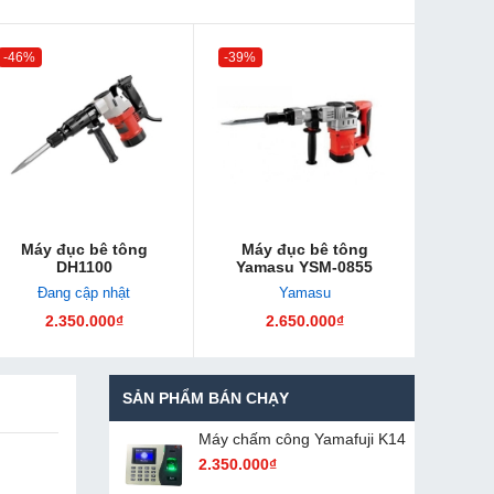
-46%
-39%
Máy đục bê tông
Máy đục bê tông
DH1100
Yamasu YSM-0855
Đang cập nhật
Yamasu
2.350.000₫
2.650.000₫
SẢN PHẨM BÁN CHẠY
Máy chấm cô​ng Yamafuji K14
2.350.000₫