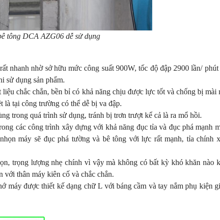
bê tông DCA AZG06 dễ sử dụng
ất nhanh nhờ sở hữu mức công suất 900W, tốc độ đập 2900 lần/ phút 
hi sử dụng sản phẩm.
 liệu chắc chắn, bền bỉ có khả năng chịu được lực tốt và chống bị mài
 là tại công trường có thể dễ bị va đập.
 trong quá trình sử dụng, tránh bị trơn trượt kể cả là ra mổ hồi.
ong các công trình xây dựng với khả năng đục tỉa và đục phá mạnh m
nhọn máy sẽ đục phá tường và bê tông với lực rất mạnh, tỉa chính 
 gọn, trọng lượng nhẹ chính vì vậy mà không có bất kỳ khó khăn nào 
an với thân máy kiên cố và chắc chắn.
hớ máy được thiết kế dạng chữ L với báng cầm và tay nắm phụ kiện g