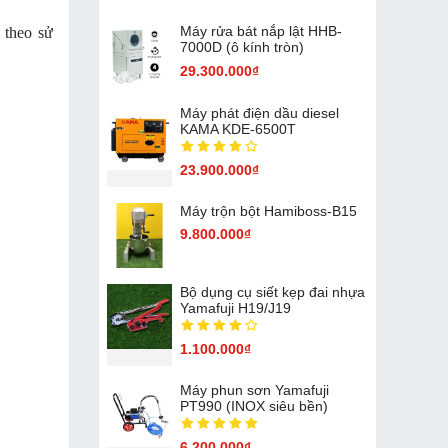
Máy rửa bát nắp lật HHB-
 theo sử
7000D (ô kính tròn)
29.300.000₫
Máy phát điện dầu diesel
KAMA KDE-6500T
23.900.000₫
Máy trộn bột Hamiboss-B15
9.800.000₫
Bộ dụng cụ siết kẹp đai nhựa
Yamafuji H19/J19
1.100.000₫
Máy phun sơn Yamafuji
PT990 (INOX siêu bền)
6.200.000₫