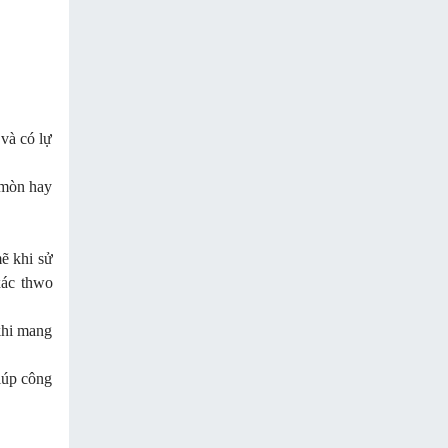
và có lự
 mòn hay
ẽ khi sử
xác thwo
khi mang
iúp công