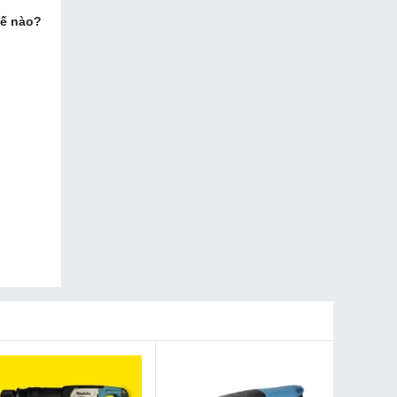
hế nào?