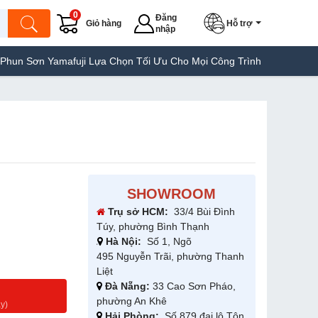
0
Đăng
Giỏ hàng
Hỗ trợ
nhập
amafuji Lựa Chọn Tối Ưu Cho Mọi Công Trình
Máy Hàn Túi Yamaf
SHOWROOM
Trụ sở HCM:
33/4 Bùi Đình
Túy, phường Bình Thạnh
Hà Nội:
Số 1, Ngõ
495 Nguyễn Trãi, phường Thanh
Liệt
Đà Nẵng:
33 Cao Sơn Pháo,
g
phường An Khê
y)
Hải Phòng:
Số 879 đại lộ Tôn