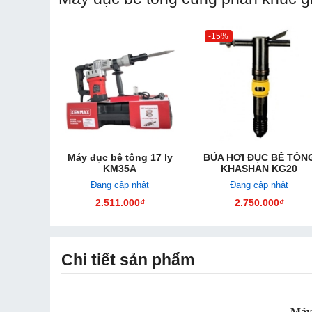
-15%
Máy đục bê tông 17 ly
BÚA HƠI ĐỤC BÊ TÔN
KM35A
KHASHAN KG20
Đang cập nhật
Đang cập nhật
2.511.000₫
2.750.000₫
Chi tiết sản phẩm
Máy