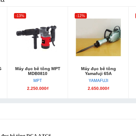
-13%
-12%
G
Máy đục bê tông MPT
Máy đục bê tông
MDB0810
Yamafuji 65A
MPT
YAMAFUJI
2.250.000₫
2.650.000₫
 đục bê tông DCA AZG6