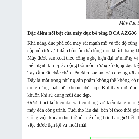
Máy đục 
Đặc điểm nổi bật của máy đục bê tông DCA AZG06
Khă năng đục phá của máy rất mạnh mẽ và tốc độ cũng r
đập nên tới 7,5J đảm bảo làm hài lòng mọi khách hàng k
Máy được sản xuất theo công nghệ hiện đại từ những vật
biến dạnh khi bị tác động bởi môi trường sử dụng đặc biệt
Tay cầm rất chắc chắn nên đảm bảo an toàn cho người dùng
Đây là một trong những sản phẩm không thể không có tr
dung cùng loại mũi khoan phù hợp. Khi thay mũi đục 
khuôn khi sử dụng mũi đục dẹp.
Được thiết kế hiện đại và tiện dụng với kiểu dáng nhỏ
máy đến công trình. Tuổi thọ lâu dài, bền bỉ theo thời gi
Công việc khoan đục trở nên dễ dàng hơn bao giờ hết n
việc được tiện lợi và thoải mái.