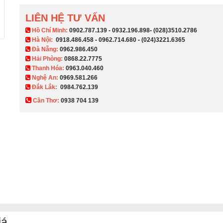
LIÊN HỆ TƯ VẤN
​ Hồ Chí Minh:
0902.787.139
-
0932.196.898
-
(028)3510.2786
Hà Nội:
0918.486.458
-
0962.714.680
-
(024)3221.6365
Đà Nẵng:
0962.986.450
Hải Phòng:
0868.22.7775
Thanh Hóa:
0963.040.460
Nghệ An:
0969.581.266
Đắk Lắk:
0984.762.139
Cần Thơ:
0938 704 139​
iá