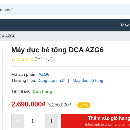
Máy Phun Sơn Y
DCA AZG6
Máy đục bê tông DCA AZG6
(0 đánh giá)
Mã sản phẩm:
AZG6
Thương hiệu:
Đang cập nhật
|
Máy đục bê tông
Tình trạng:
Còn hàng
2.690.000₫
3.250.000₫
17%
Thêm vào giỏ hàn
(Mua online giao hàng tận ta