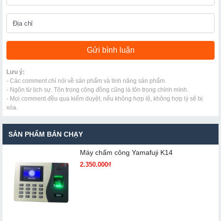
Lưu ý:
- Các comment chỉ nói về sản phẩm và tính năng sản phẩm.
- Ngôn từ lịch sự. Tôn trọng cộng đồng cũng là tôn trọng chính mình.
- Mọi comment đều qua kiểm duyệt, nếu không hợp lệ, không hợp lý sẽ bị
xóa.
SẢN PHẨM BÁN CHẠY
Máy chấm cô​ng Yamafuji K14
2.350.000₫