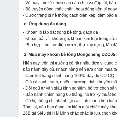
- Vỏ máy làm từ nhựa cao cấp chịu va đập tốt, bảo
- Bộ truyền động chắc chắn, hoạt động bền bỉ ngay c
- Được trang bị hệ thống cách điện kép, đảm bảo 
d. Ứng dụng đa dạng
- Khoan lỗ lắp đặt trong bê tông, gạch đá
- Khoan bắt vít, khoan gỗ, khoan kim loại trong sử
- Phù hợp cho thợ điện nước, thợ xây dựng, lắp đặt
3. Mua máy khoan bê tông Dongcheng DZC05-2
Hiện nay, trên thị trường có rất nhiều đơn vị cung
bảo hành đầy đủ, khách hàng nên lựa chọn mua tại
- Cam kết hàng chính hãng 100%, đầy đủ CO-CQ
- Giá cả cạnh tranh, nhiều chương trình khuyến mã
- Đội ngũ tư vấn giàu kinh nghiệm, hỗ trợ chọn s
- Bảo hành chính hãng 06 tháng, hỗ trợ kỹ thuật trọ
- Có hệ thống chi nhánh tại các tỉnh thành trên toà
Tóm lại, nếu bạn đang tìm kiếm một chiếc máy kh
26B tại Siêu thị Hải Minh chắc chắc là lựa chọn kh