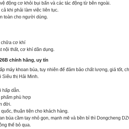
 vệ động cơ khỏi bụi bẩn và các tác động từ bên ngoài.
ả khi phải làm việc liên tục.
an toàn cho người dùng.
a chữa cơ khí
 nội thất, cơ khí dân dụng.
6B chính hãng, uy tín
 cấp máy khoan búa, tuy nhiên để đảm bảo chất lượng, giá tốt, c
 Siêu thị Hải Minh.
i hấp dẫn.
ản phẩm phù hợp
n đời.
n quốc, thuận tiện cho khách hàng.
oan búa cầm tay nhỏ gọn, mạnh mẽ và bền bỉ thì Dongcheng D
ông thể bỏ qua.