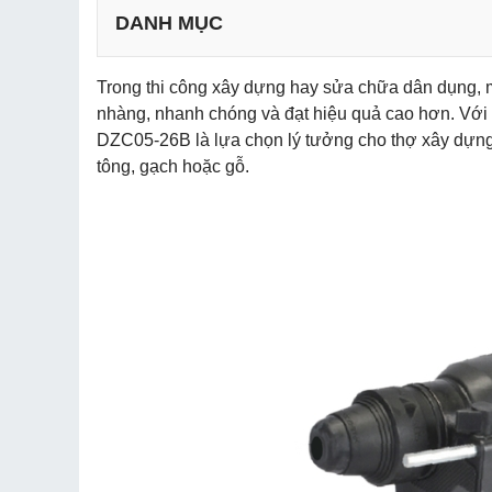
DANH MỤC
Trong thi công xây dựng hay sửa chữa dân dụng, 
a. Thiết kế nhỏ gọn, dễ dàng thao tác
nhàng, nhanh chóng và đạt hiệu quả cao hơn. Với 
b. Công suất mạnh mẽ, hiệu quả cao
DZC05-26B là lựa chọn lý tưởng cho thợ xây dựng
c. Độ bền vượt trội, an toàn khi sử dụng
tông, gạch hoặc gỗ.
d. Ứng dụng đa dạng