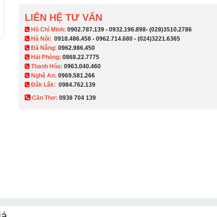
LIÊN HỆ TƯ VẤN
​ Hồ Chí Minh:
0902.787.139
-
0932.196.898
-
(028)3510.2786
Hà Nội:
0918.486.458
-
0962.714.680
-
(024)3221.6365
Đà Nẵng:
0962.986.450
Hải Phòng:
0868.22.7775
Thanh Hóa:
0963.040.460
Nghệ An:
0969.581.266
Đắk Lắk:
0984.762.139
Cần Thơ:
0938 704 139​
iá