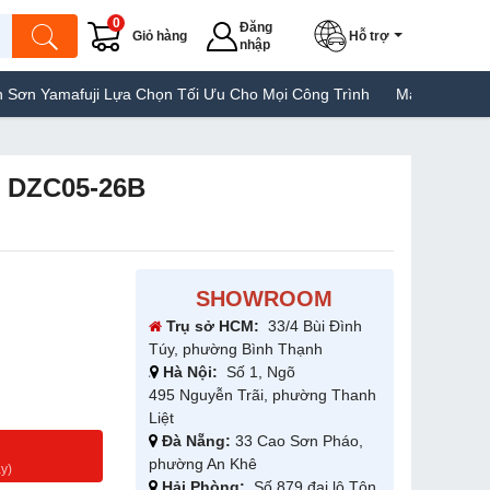
0
Đăng
Giỏ hàng
Hỗ trợ
nhập
afuji Lựa Chọn Tối Ưu Cho Mọi Công Trình
Máy Hàn Túi Yamafuji
g DZC05-26B
SHOWROOM
Trụ sở HCM:
33/4 Bùi Đình
Túy, phường Bình Thạnh
Hà Nội:
Số 1, Ngõ
495 Nguyễn Trãi, phường Thanh
Liệt
Đà Nẵng:
33 Cao Sơn Pháo,
g
phường An Khê
y)
Hải Phòng:
Số 879 đại lộ Tôn