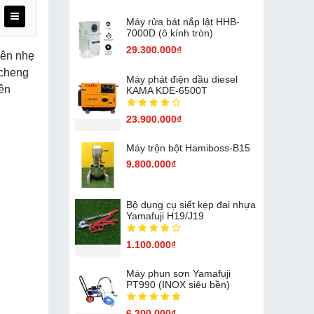
Máy rửa bát nắp lật HHB-
7000D (ô kính tròn)
29.300.000₫
nên nhẹ
gcheng
Máy phát điện dầu diesel
ên
KAMA KDE-6500T
23.900.000₫
Máy trộn bột Hamiboss-B15
9.800.000₫
Bộ dụng cụ siết kẹp đai nhựa
Yamafuji H19/J19
1.100.000₫
Máy phun sơn Yamafuji
PT990 (INOX siêu bền)
6.200.000₫