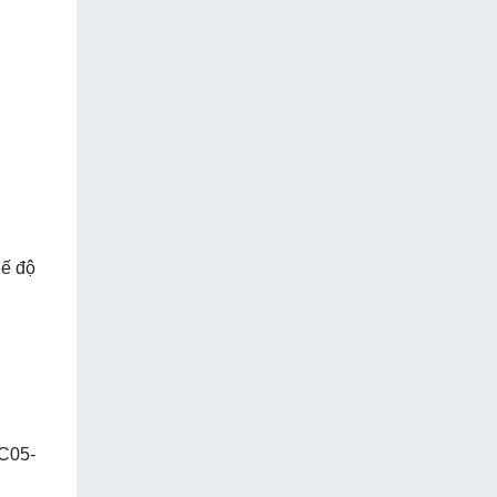
hế độ
ZC05-